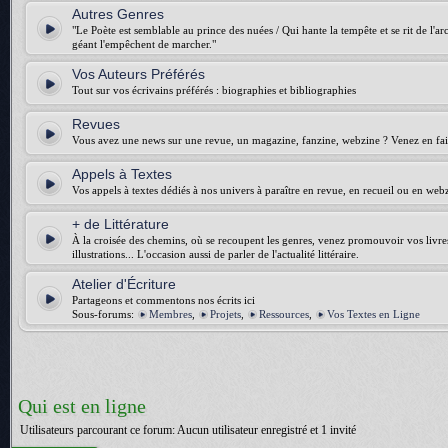
Autres Genres
"Le Poète est semblable au prince des nuées / Qui hante la tempête et se rit de l'arch
géant l'empêchent de marcher."
Vos Auteurs Préférés
Tout sur vos écrivains préférés : biographies et bibliographies
Revues
Vous avez une news sur une revue, un magazine, fanzine, webzine ? Venez en fair
Appels à Textes
Vos appels à textes dédiés à nos univers à paraître en revue, en recueil ou en web
+ de Littérature
À la croisée des chemins, où se recoupent les genres, venez promouvoir vos livres :
illustrations... L'occasion aussi de parler de l'actualité littéraire.
Atelier d'Écriture
Partageons et commentons nos écrits ici
Sous-forums:
Membres
,
Projets
,
Ressources
,
Vos Textes en Ligne
Qui est en ligne
Utilisateurs parcourant ce forum: Aucun utilisateur enregistré et 1 invité