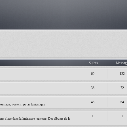
Sujets
Messag
60
122
36
72
46
64
ionnage, western, polar fantastique
1
1
leur place dans la littérature jeunesse. Des albums de la