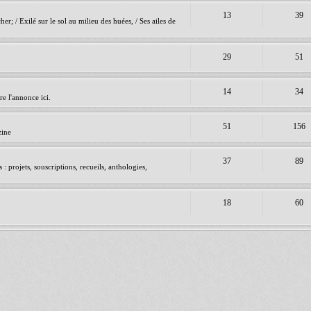
13
39
er; / Exilé sur le sol au milieu des huées, / Ses ailes de
29
51
14
34
e l'annonce ici.
51
156
zine
37
89
 projets, souscriptions, recueils, anthologies,
18
60