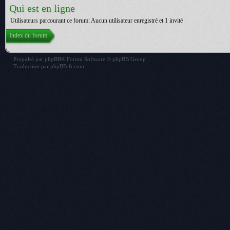
Qui est en ligne
Utilisateurs parcourant ce forum: Aucun utilisateur enregistré et 1 invité
Index du forum
Propulsé par
phpBB
® Forum Software © phpBB Group
Traduction par
phpBB-fr.com