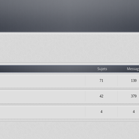
Sujets
Messag
71
139
42
379
4
4