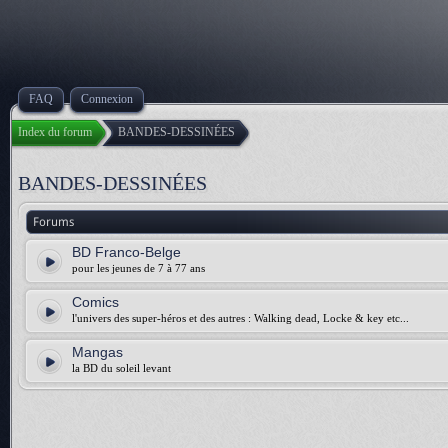
FAQ
Connexion
Index du forum
BANDES-DESSINÉES
BANDES-DESSINÉES
Forums
BD Franco-Belge
pour les jeunes de 7 à 77 ans
Comics
l'univers des super-héros et des autres : Walking dead, Locke & key etc...
Mangas
la BD du soleil levant