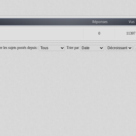
Réponses
Vus
0
11397
er les sujets postés depuis:
Trier par