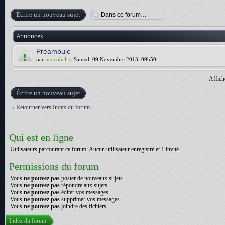
Écrire un nouveau sujet
Annonces
Préambule
par
neocobalt
» Samedi 09 Novembre 2013, 09h50
Affich
Écrire un nouveau sujet
Retourner vers Index du forum
Qui est en ligne
Utilisateurs parcourant ce forum: Aucun utilisateur enregistré et 1 invité
Permissions du forum
Vous
ne pouvez pas
poster de nouveaux sujets
Vous
ne pouvez pas
répondre aux sujets
Vous
ne pouvez pas
éditer vos messages
Vous
ne pouvez pas
supprimer vos messages
Vous
ne pouvez pas
joindre des fichiers
Index du forum