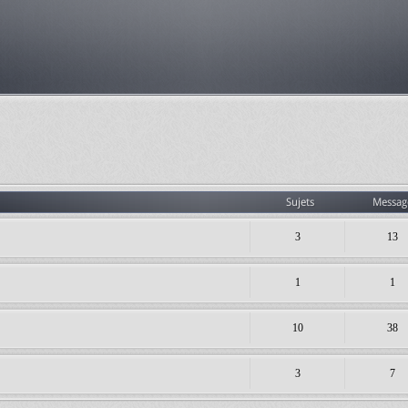
Sujets
Messag
3
13
1
1
10
38
3
7