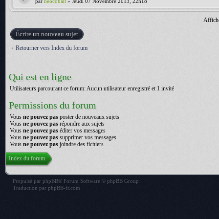
par
neocobalt
» Jeudi 07 Novembre 2013, 22h18
Affich
Écrire un nouveau sujet
Retourner vers Index du forum
Qui est en ligne
Utilisateurs parcourant ce forum: Aucun utilisateur enregistré et 1 invité
Permissions du forum
Vous
ne pouvez pas
poster de nouveaux sujets
Vous
ne pouvez pas
répondre aux sujets
Vous
ne pouvez pas
éditer vos messages
Vous
ne pouvez pas
supprimer vos messages
Vous
ne pouvez pas
joindre des fichiers
Index du forum
Propulsé par
phpBB
® Forum Software © phpBB Group
Traduction par
phpBB-fr.com