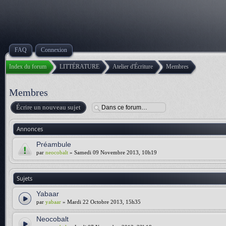
FAQ
Connexion
Index du forum
LITTÉRATURE
Atelier d'Écriture
Membres
Membres
Écrire un nouveau sujet
Annonces
Préambule
par
neocobalt
» Samedi 09 Novembre 2013, 10h19
Sujets
Yabaar
par
yabaar
» Mardi 22 Octobre 2013, 15h35
Neocobalt