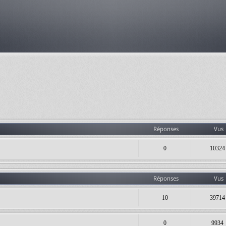
Réponses
Vus
0
10324
Réponses
Vus
10
39714
0
9934