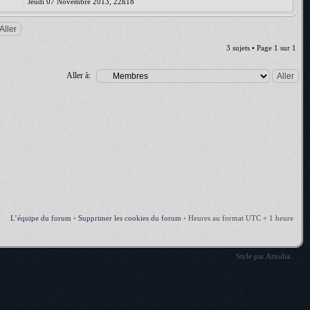
Jeudi 07 Novembre 2013, 22h18
3 sujets • Page
1
sur
1
Aller à:
L’équipe du forum
•
Supprimer les cookies du forum
•
Heures au format UTC + 1 heure
Style par
Artodia
.