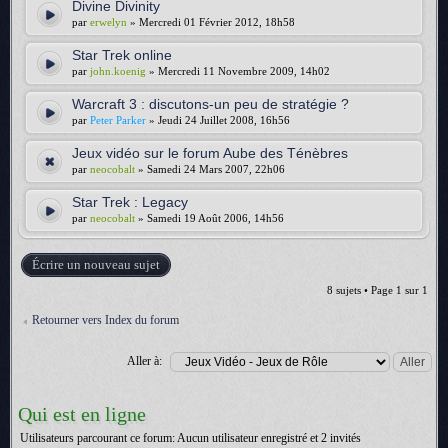
Divine Divinity
par
erwelyn
» Mercredi 01 Février 2012, 18h58
Star Trek online
par
john.koenig
» Mercredi 11 Novembre 2009, 14h02
Warcraft 3 : discutons-un peu de stratégie ?
par
Peter Parker
» Jeudi 24 Juillet 2008, 16h56
Jeux vidéo sur le forum Aube des Ténèbres
par
neocobalt
» Samedi 24 Mars 2007, 22h06
Star Trek : Legacy
par
neocobalt
» Samedi 19 Août 2006, 14h56
Écrire un nouveau sujet
8 sujets • Page
1
sur
1
Retourner vers Index du forum
Aller à:
Qui est en ligne
Utilisateurs parcourant ce forum: Aucun utilisateur enregistré et 2 invités