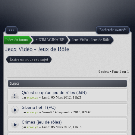
↓↓↓
Recherche avancée
Index du forum
+ D'IMAGINAIRE
Jeux Vidéo - Jeux de Rôle
Jeux Vidéo - Jeux de Rôle
Écrire un nouveau sujet
8 sujets • Page
1
sur
1
Sujets
Qu'est ce qu'un jeu de rôles (JdR)
par
erwelyn
» Lundi 05 Mars 2012, 11h21
Sibéria I et II (PC)
par
erwelyn
» Samedi 14 Septembre 2013, 02h40
Crimes (jeu de rôles)
par
erwelyn
» Lundi 05 Mars 2012, 11h15