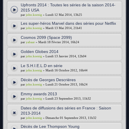
Upfronts 2014 : Toutes les séries de la saison 2014-
2015 USA
par
john.koenig
» Lundi 12 Mai 2014, 13h25
Les super-héros Marvel dans des séries pour Netflix
par
john.koenig
» Mardi 13 Mai 2014, 21h41
Cosmos 2099 (Space 2099)
par
yabaar
» Mardi 18 Février 2014, 16h24
Golden Globes 2014
par
john.koenig
» Lundi 13 Janvier 2014, 12h04
Le S.H.I.E.L.D en série
par
john.koenig
» Mardi 16 Octobre 2012, 16h44
Décès de Georges Descrières
par
john.koenig
» Lundi 21 Octobre 2013, 16h24
Emmy awards 2013
par
john.koenig
» Lundi 23 Septembre 2013, 11h32
Dates de diffusions des séries en France : Saison
2013-2014
par
john.koenig
» Dimanche 01 Septembre 2013, 11h32
Décès de Lee Thompson Young