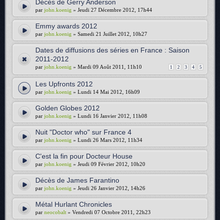
Décès de Gerry Anderson
par
john.koenig
» Jeudi 27 Décembre 2012, 17h44
Emmy awards 2012
par
john.koenig
» Samedi 21 Juillet 2012, 10h27
Dates de diffusions des séries en France : Saison
2011-2012
par
john.koenig
» Mardi 09 Août 2011, 11h10
1
2
3
4
5
Les Upfronts 2012
par
john.koenig
» Lundi 14 Mai 2012, 16h09
Golden Globes 2012
par
john.koenig
» Lundi 16 Janvier 2012, 11h08
Nuit "Doctor who" sur France 4
par
john.koenig
» Lundi 26 Mars 2012, 11h34
C'est la fin pour Docteur House
par
john.koenig
» Jeudi 09 Février 2012, 10h20
Décès de James Farantino
par
john.koenig
» Jeudi 26 Janvier 2012, 14h26
Métal Hurlant Chronicles
par
neocobalt
» Vendredi 07 Octobre 2011, 22h23