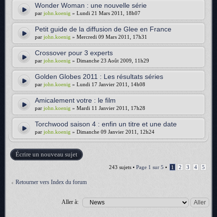
Wonder Woman : une nouvelle série
par
john.koenig
» Lundi 21 Mars 2011, 18h07
Petit guide de la diffusion de Glee en France
par
john.koenig
» Mercredi 09 Mars 2011, 17h31
Crossover pour 3 experts
par
john.koenig
» Dimanche 23 Août 2009, 11h29
Golden Globes 2011 : Les résultats séries
par
john.koenig
» Lundi 17 Janvier 2011, 14h08
Amicalement votre : le film
par
john.koenig
» Mardi 11 Janvier 2011, 17h28
Torchwood saison 4 : enfin un titre et une date
par
john.koenig
» Dimanche 09 Janvier 2011, 12h24
Écrire un nouveau sujet
243 sujets •
Page
1
sur
5
•
1
2
3
4
5
Retourner vers Index du forum
Aller à: