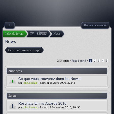
↓↓↓
Recherche avancée
Index du forum
TV - SÉRIES
News
News
Écrire un nouveau sujet
243 sujets •
Page
1
sur
5
•
1
2
3
4
5
Annonces
Ce que vous trouverez dans les News !
par
john.koenig
» Samedi 15 Avril 2006, 22h42
Sujets
Resultats Emmy Awards 2016
par
john.koenig
» Lundi 19 Septembre 2016, 18h38