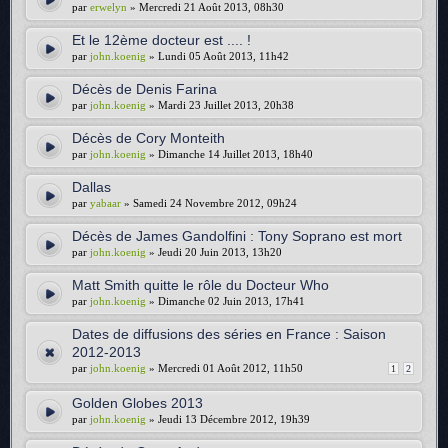
par
erwelyn
» Mercredi 21 Août 2013, 08h30
Et le 12ème docteur est .... !
par
john.koenig
» Lundi 05 Août 2013, 11h42
Décès de Denis Farina
par
john.koenig
» Mardi 23 Juillet 2013, 20h38
Décès de Cory Monteith
par
john.koenig
» Dimanche 14 Juillet 2013, 18h40
Dallas
par
yabaar
» Samedi 24 Novembre 2012, 09h24
Décès de James Gandolfini : Tony Soprano est mort
par
john.koenig
» Jeudi 20 Juin 2013, 13h20
Matt Smith quitte le rôle du Docteur Who
par
john.koenig
» Dimanche 02 Juin 2013, 17h41
Dates de diffusions des séries en France : Saison
2012-2013
par
john.koenig
» Mercredi 01 Août 2012, 11h50
1
2
Golden Globes 2013
par
john.koenig
» Jeudi 13 Décembre 2012, 19h39