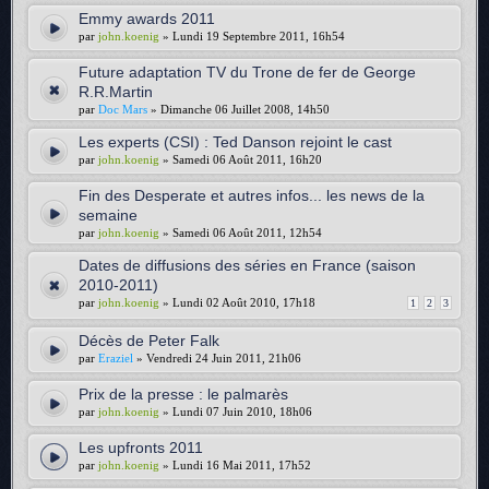
Emmy awards 2011
par
john.koenig
» Lundi 19 Septembre 2011, 16h54
Future adaptation TV du Trone de fer de George
R.R.Martin
par
Doc Mars
» Dimanche 06 Juillet 2008, 14h50
Les experts (CSI) : Ted Danson rejoint le cast
par
john.koenig
» Samedi 06 Août 2011, 16h20
Fin des Desperate et autres infos... les news de la
semaine
par
john.koenig
» Samedi 06 Août 2011, 12h54
Dates de diffusions des séries en France (saison
2010-2011)
par
john.koenig
» Lundi 02 Août 2010, 17h18
1
2
3
Décès de Peter Falk
par
Eraziel
» Vendredi 24 Juin 2011, 21h06
Prix de la presse : le palmarès
par
john.koenig
» Lundi 07 Juin 2010, 18h06
Les upfronts 2011
par
john.koenig
» Lundi 16 Mai 2011, 17h52