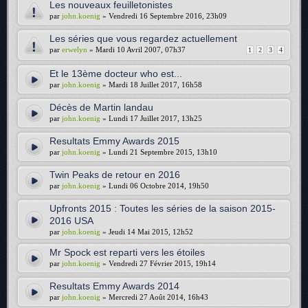
Les nouveaux feuilletonistes
par
john.koenig
» Vendredi 16 Septembre 2016, 23h09
Les séries que vous regardez actuellement
par
erwelyn
» Mardi 10 Avril 2007, 07h37
1
2
3
4
Et le 13ème docteur who est...
par
john.koenig
» Mardi 18 Juillet 2017, 16h58
Décès de Martin landau
par
john.koenig
» Lundi 17 Juillet 2017, 13h25
Resultats Emmy Awards 2015
par
john.koenig
» Lundi 21 Septembre 2015, 13h10
Twin Peaks de retour en 2016
par
john.koenig
» Lundi 06 Octobre 2014, 19h50
Upfronts 2015 : Toutes les séries de la saison 2015-
2016 USA
par
john.koenig
» Jeudi 14 Mai 2015, 12h52
Mr Spock est reparti vers les étoiles
par
john.koenig
» Vendredi 27 Février 2015, 19h14
Resultats Emmy Awards 2014
par
john.koenig
» Mercredi 27 Août 2014, 16h43