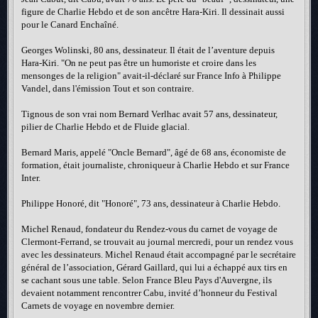
figure de Charlie Hebdo et de son ancêtre Hara-Kiri. Il dessinait aussi
pour le Canard Enchaîné.
Georges Wolinski, 80 ans, dessinateur. Il était de l’aventure depuis
Hara-Kiri. "On ne peut pas être un humoriste et croire dans les
mensonges de la religion" avait-il-déclaré sur France Info à Philippe
Vandel, dans l'émission Tout et son contraire.
Tignous de son vrai nom Bernard Verlhac avait 57 ans, dessinateur,
pilier de Charlie Hebdo et de Fluide glacial.
Bernard Maris, appelé "Oncle Bernard", âgé de 68 ans, économiste de
formation, était journaliste, chroniqueur à Charlie Hebdo et sur France
Inter.
Philippe Honoré, dit "Honoré", 73 ans, dessinateur à Charlie Hebdo.
Michel Renaud, fondateur du Rendez-vous du carnet de voyage de
Clermont-Ferrand, se trouvait au journal mercredi, pour un rendez vous
avec les dessinateurs. Michel Renaud était accompagné par le secrétaire
général de l’association, Gérard Gaillard, qui lui a échappé aux tirs en
se cachant sous une table. Selon France Bleu Pays d'Auvergne, ils
devaient notamment rencontrer Cabu, invité d’honneur du Festival
Carnets de voyage en novembre dernier.