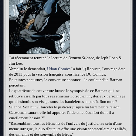
J'ai récemment terminé la lecture de
Batman Silence
, de Jeph Loeb &
Jim Lee.
Vorpalin le demandait,
Urban Comics
l'a fait !;) Robuste, l'ouvrage date
de 2013 pour la version française, sous licence DC Comics.
En teintes nocturnes, la couverture annonce... la couleur d'un Batman
percutant.
Le quatrième de couverture brosse le synopsis de ce Batman qui "se
retrouve assailli par tous ses ennemis, lorsqu'un mystérieux personnage
qui dissimule son visage sous des bandelettes apparaît. Son nom ?
Silence. Son but ? Harceler le justicier jusqu'à lui faire perdre raison.
Catwoman saura-t-elle lui apporter l'aide et le réconfort dont il a
cruellement besoin ?"
"Rassemblant tous les éléments de l'univers du justicier au sein d'une
même intrigue, le duo d'auteurs offre une vision spectaculaire des alliés,
des ennemis et des souvenirs du héros."