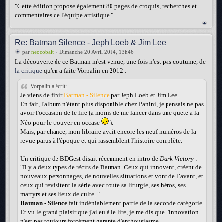
"Cette édition propose également 80 pages de croquis, recherches et
commentaires de l'équipe artistique."
Re: Batman Silence - Jeph Loeb & Jim Lee
par
neocobalt
» Dimanche 20 Avril 2014, 13h46
La découverte de ce Batman m'est venue, une fois n'est pas coutume, de
la critique
qu'en a faite Vorpalin en 2012 :
Vorpalin a écrit:
Je viens de finir
Batman - Silence
par Jeph Loeb et Jim Lee.
En fait, l'album n'étant plus disponible chez Panini, je pensais ne pas
avoir l'occasion de le lire (à moins de me lancer dans une quête à la
Néo pour le trouver en occase
).
Mais, par chance, mon libraire avait encore les neuf numéros de la
revue parus à l'époque et qui rassemblent l'histoire complète.
Un critique de BDGest disait récemment en intro de
Dark Victory
:
"Il y a deux types de récits de Batman. Ceux qui innovent, créent de
nouveaux personnages, de nouvelles situations et vont de l’avant, et
ceux qui revisitent la série avec toute sa liturgie, ses héros, ses
martyrs et ses lieux de culte. "
Batman - Silence
fait indéniablement partie de la seconde catégorie.
Et vu le grand plaisir que j'ai eu à le lire, je me dis que l'innovation
n'est pas toujours forcément garante d'enthousiasme.