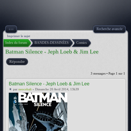
↓↓↓
Recherche avancée
Imprimer le sujet
Index du forum
BANDES-DESSINÉES
Comics
Batman Silence - Jeph Loeb & Jim Lee
Répondre
3 messages • Page
1
sur
1
Batman Silence - Jeph Loeb & Jim Lee
par
neocobalt
» Dimanche 20 Avril 2014, 13h39