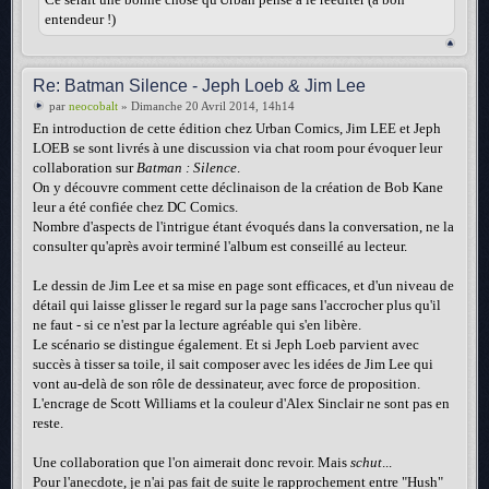
entendeur !)
Re: Batman Silence - Jeph Loeb & Jim Lee
par
neocobalt
» Dimanche 20 Avril 2014, 14h14
En introduction de cette édition chez Urban Comics, Jim LEE et Jeph
LOEB se sont livrés à une discussion via chat room pour évoquer leur
collaboration sur
Batman : Silence
.
On y découvre comment cette déclinaison de la création de Bob Kane
leur a été confiée chez DC Comics.
Nombre d'aspects de l'intrigue étant évoqués dans la conversation, ne la
consulter qu'après avoir terminé l'album est conseillé au lecteur.
Le dessin de Jim Lee et sa mise en page sont efficaces, et d'un niveau de
détail qui laisse glisser le regard sur la page sans l'accrocher plus qu'il
ne faut - si ce n'est par la lecture agréable qui s'en libère.
Le scénario se distingue également. Et si Jeph Loeb parvient avec
succès à tisser sa toile, il sait composer avec les idées de Jim Lee qui
vont au-delà de son rôle de dessinateur, avec force de proposition.
L'encrage de Scott Williams et la couleur d'Alex Sinclair ne sont pas en
reste.
Une collaboration que l'on aimerait donc revoir. Mais
schut
...
Pour l'anecdote, je n'ai pas fait de suite le rapprochement entre "Hush"