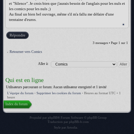
et "Silence". Je crois bien que j'aurais besoin de l'anglais pour les nuls et
les comics pour les nuls ;)
Au final un bien bel ouvrage, même s'il m'a fallu me défaire d'une
trentaine d'euros.
Répondre
3 messages • Page
1
sur
1
Retourner vers Comics
Aller à:
Qui est en ligne
Utilisateurs parcourant ce forum: Aucun utilisateur enregistré et 1 invité
L’équipe du forum
•
Supprimer les cookies du forum
•
Heures au format UTC + 1
heure
Index du forum
Propulsé par
phpBB
® Forum Software © phpBB Group
Traduction par
phpBB-fr.com
Style par
Artodia
.