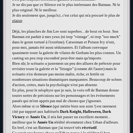
Je ne dis pas que ce Silence est le plus intéressant des Batman. Ni le
plus original. Ni le meilleur.
Je dis seulement que, jusqu'ici, c'est celui qui m'a procuré le plus de
plaisir
.
Déjà, les planches de Jim Lee sont superbes... de bout en bout. Son
Batman est parfait à mes yeux (ni trop "vintage", ni trop "too much"
dans le genre torturé à l'extrème). Catwoman et Poison Ivy n'ont,
pour moi, jamais été aussi séduisantes. Et l'album convoque
quasiment toute la galerie de vilains de Gotham les plus connus. Un
casting un peu trop encombré peut-être mais qu'importe.
Bien sûr, le scénario a justement un peu des allures de prétexte pour
revisiter toute la galerie et la "liturgie" (comme dit l'autre) mais le
scénario n'en demeure pas moins malin, riche, et fertile en
nombreuses situations dramatiques marquantes. Beaucoup de scènes
d'action, certes, mais la psychologie n'est pas absente.
En plus, pour le néophyte que je suis, la voix-off de Batman donne
toutes sortes de précisions sur les personnages et les événements
passés qui m'ont appris pas mal de choses que j'ignorais.
Alors même si ce
Silence
(qui mérite bien son nom !) est rarement
cité par rapport aux habituels
Dark Knight, Halloween, Dark
Victory
et
Année Un
, il m'a fait passer un excellent moment...
meilleur que le
Année Un
réédité récemment chez Urban d'ailleurs.
En bref, c'est un Batman que j'ai trouvé très
récréatif
.
Ce serait une bonne chose qu'Urban pense à le rééditer (à bon