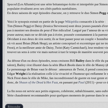
Spaced
(Les Allumés) est une série britannique écrite et interprétée par Simo
populaire rivalisent avec ses côtés parfois surréalistes.
En deux saisons de sept épisodes chacune, on y retrouve le duo Simon
Pegg
e
Voici le synopsis extrait en partie de la page
Wikipédia
consacrée à la série :
Tim (Simon Pegg) et Daisy (Jessica Stevenson) sont deux jeunes paumés d'envi
pas à montrer ses dessins de peur d’être ridiculisé. Largué par l’amour de sa v
jeune auteur, mais ne se décide pas à écrire, poussée constamment à la paresse e
Décidant à eux deux de s'en sortir, ils se font passer pour un couple « honnê
où vit aussi Brian (Mark Heap), un artiste conceptuel et excentrique qui ne tr
Frost), et la meilleure amie de Daisy, Twist (Katy Carmichael), leur rendent vis
trouver un sens à cette vie mais surtout à tuer le temps de manière souvent pe
Au détour d'un ou deux épisodes, nous croisons Bill
Bailey
dans le rôle du p
talent), Bailey s'est illustré dans la série
Black Books
dans le rôle de Manny (d
Le personnage de Brian vaut le détour : amoureux de Twist, il prend conscience
Edgar
Wright
à la réalisation colle à la vivacité et l'humour qui enflamme le
Nick Frost dans le rôle de Mike, fan inconditionnel de guerre en tout genre e
donc, de
Shaun of the Dead
à
Hot Fuzz
, en passant par
Paul
(2011) - pour ce d
La fin nous est servie aux petits oignons, cohérente, rafraîchissante, sans oub
Série chaudement recommandée pour quelques moments de paresse dans le sof
Répondre