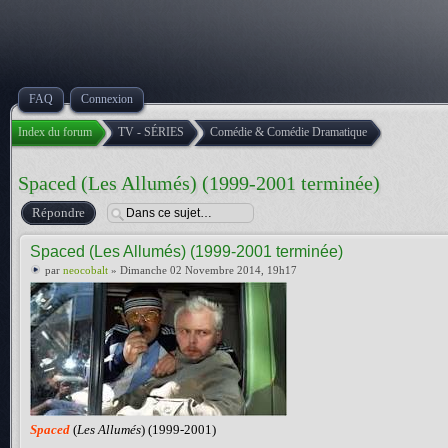
FAQ
Connexion
Index du forum
TV - SÉRIES
Comédie & Comédie Dramatique
Spaced (Les Allumés) (1999-2001 terminée)
Répondre
Spaced (Les Allumés) (1999-2001 terminée)
par
neocobalt
» Dimanche 02 Novembre 2014, 19h17
Spaced
(
Les Allumés
) (1999-2001)