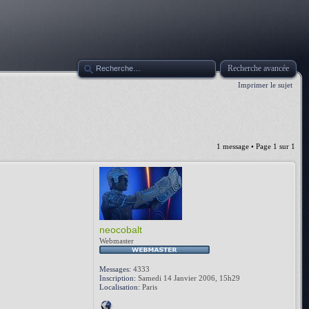
Recherche avancée
Imprimer le sujet
1 message • Page
1
sur
1
neocobalt
Webmaster
Messages:
4333
Inscription:
Samedi 14 Janvier 2006, 15h29
Localisation:
Paris