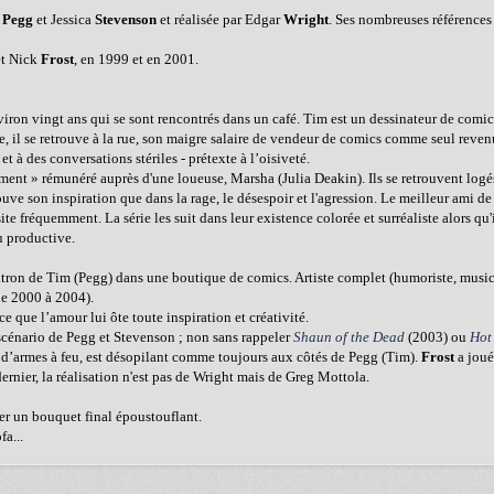
n
Pegg
et Jessica
Stevenson
et réalisée par Edgar
Wright
. Ses nombreuses références 
t Nick
Frost
, en 1999 et en 2001.
ron vingt ans qui se sont rencontrés dans un café. Tim est un dessinateur de comics
ie, il se retrouve à la rue, son maigre salaire de vendeur de comics comme seul reven
t à des conversations stériles - prétexte à l’oisiveté.
tement » rémunéré auprès d'une loueuse, Marsha (Julia Deakin). Ils se retrouvent log
ouve son inspiration que dans la rage, le désespoir et l'agression. Le meilleur ami 
ite fréquemment. La série les suit dans leur existence colorée et surréaliste alors qu'
u productive.
atron de Tim (Pegg) dans une boutique de comics. Artiste complet (humoriste, music
e 2000 à 2004).
 que l’amour lui ôte toute inspiration et créativité.
 scénario de Pegg et Stevenson ; non sans rappeler
Shaun of the Dead
(2003) ou
Hot
t d’armes à feu, est désopilant comme toujours aux côtés de Pegg (Tim).
Frost
a joué
ernier, la réalisation n'est pas de Wright mais de Greg Mottola.
ier un bouquet final époustouflant.
a...