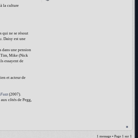
à la culture
 qui ne se résout
u. Daisy est une
és dans une pension
de Tim, Mike (Nick
ils essayent de
ien et acteur de
 Fuzz
(2007).
 aux côtés de Pegg,
1 message • Page
1
sur
1