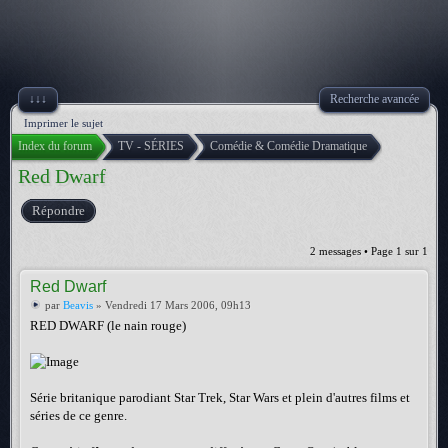
↓↓↓
Recherche avancée
Imprimer le sujet
Index du forum
TV - SÉRIES
Comédie & Comédie Dramatique
Red Dwarf
Répondre
2 messages • Page
1
sur
1
Red Dwarf
par
Beavis
» Vendredi 17 Mars 2006, 09h13
RED DWARF (le nain rouge)
Série britanique parodiant Star Trek, Star Wars et plein d'autres films et
séries de ce genre.