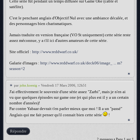
Cette série fût pendant un temps diffusée sur Game One (cable et
satélite).
C'est le penchant anglais d'Objectif Nul avec une ambiance décalée, et
des personnages bien charismatiques.
Jamais traduite en version française (V.O St uniquement) cette série reste
assez méconnue, y a t'il ici d'autres amateurs de cette série.
Site officiel :
http://www.reddwarf.co.uk/
Galarie d'images :
http://www.reddwarf.co.uk/deck06/image_ ... m?
season=2
par
john.koenig
» Vendredi 17 Mars 2006, 12h51
J'ai effectivement le souvenir d'une série assez "Zarbi", mais je n'en ai
vu que quelques épisodes sur game one (et qui plus est il y a un certain
nombre d'années)!
Par contre Yabaar devrait t'en parler mieux que moi ! Il a un "passé"
Anglais qui me fait penser qu'il connait bien cette série
!
Répondre
2 messages • Page
1
sur
1