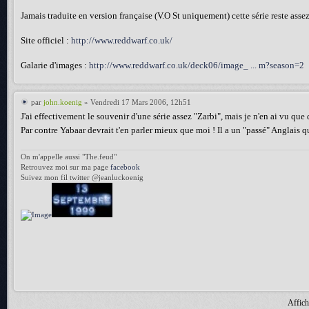
Jamais traduite en version française (V.O St uniquement) cette série reste assez 
Site officiel :
http://www.reddwarf.co.uk/
Galarie d'images :
http://www.reddwarf.co.uk/deck06/image_ ... m?season=2
par
john.koenig
» Vendredi 17 Mars 2006, 12h51
J'ai effectivement le souvenir d'une série assez "Zarbi", mais je n'en ai vu qu
Par contre Yabaar devrait t'en parler mieux que moi ! Il a un "passé" Anglais qu
On m'appelle aussi "The.feud"
Retrouvez moi sur ma page
facebook
Suivez mon fil twitter @jeanluckoenig
Affich