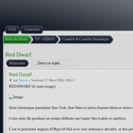
FAQ
Connexion
Index du forum
TV - SÉRIES
Comédie & Comédie Dramatique
Red Dwarf
Répondre
Red Dwarf
par
Beavis
» Vendredi 17 Mars 2006, 09h13
RED DWARF (le nain rouge)
Série britanique parodiant Star Trek, Star Wars et plein d'autres films et séries
Cette série fût pendant un temps diffusée sur Game One (cable et satélite).
C'est le penchant anglais d'Objectif Nul avec une ambiance décalée, et des p