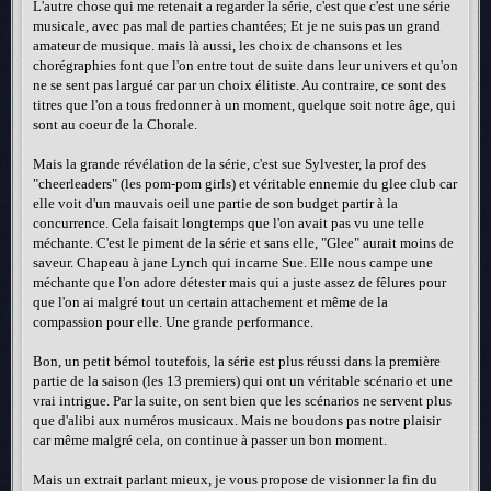
L'autre chose qui me retenait a regarder la série, c'est que c'est une série
musicale, avec pas mal de parties chantées; Et je ne suis pas un grand
amateur de musique. mais là aussi, les choix de chansons et les
chorégraphies font que l'on entre tout de suite dans leur univers et qu'on
ne se sent pas largué car par un choix élitiste. Au contraire, ce sont des
titres que l'on a tous fredonner à un moment, quelque soit notre âge, qui
sont au coeur de la Chorale.
Mais la grande révélation de la série, c'est sue Sylvester, la prof des
"cheerleaders" (les pom-pom girls) et véritable ennemie du glee club car
elle voit d'un mauvais oeil une partie de son budget partir à la
concurrence. Cela faisait longtemps que l'on avait pas vu une telle
méchante. C'est le piment de la série et sans elle, "Glee" aurait moins de
saveur. Chapeau à jane Lynch qui incarne Sue. Elle nous campe une
méchante que l'on adore détester mais qui a juste assez de fêlures pour
que l'on ai malgré tout un certain attachement et même de la
compassion pour elle. Une grande performance.
Bon, un petit bémol toutefois, la série est plus réussi dans la première
partie de la saison (les 13 premiers) qui ont un véritable scénario et une
vrai intrigue. Par la suite, on sent bien que les scénarios ne servent plus
que d'alibi aux numéros musicaux. Mais ne boudons pas notre plaisir
car même malgré cela, on continue à passer un bon moment.
Mais un extrait parlant mieux, je vous propose de visionner la fin du