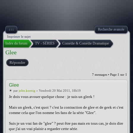
↓↓↓
Recherche avancée
Imprimer le sujet
Index du forum
TV - SÉRIES
Comédie & Comédie Dramatique
Glee
Répondre
7 messages • Page
1
sur
1
Glee
par
john.koenig
» Vendredi 20 Mai 2011, 18h19
Je dois vous avouer quelque chose : je suis un gleek !
Mais un gleek, c'est quoi ? c'est la contraction de glee et de geek et c'est
comme cela que l'on nomme les fans de la série "Glee".
Suis je un vrai fan de "glee" ? peut être pas mais en tous cas, je dois dire
que j'ai un vrai plaisir a regarder cette série.