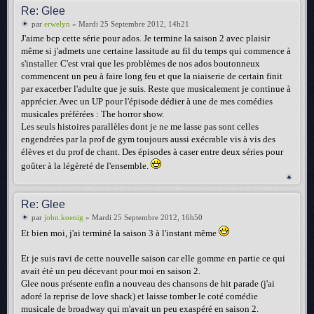
Re: Glee
par
erwelyn
» Mardi 25 Septembre 2012, 14h21
J'aime bcp cette série pour ados. Je termine la saison 2 avec plaisir
même si j'admets une certaine lassitude au fil du temps qui commence à
s'installer. C'est vrai que les problèmes de nos ados boutonneux
commencent un peu à faire long feu et que la niaiserie de certain finit
par exacerber l'adulte que je suis. Reste que musicalement je continue à
apprécier. Avec un UP pour l'épisode dédier à une de mes comédies
musicales préférées : The horror show.
Les seuls histoires parallèles dont je ne me lasse pas sont celles
engendrées par la prof de gym toujours aussi exécrable vis à vis des
élèves et du prof de chant. Des épisodes à caser entre deux séries pour
goûter à la légèreté de l'ensemble.
Re: Glee
par
john.koenig
» Mardi 25 Septembre 2012, 16h50
Et bien moi, j'ai terminé la saison 3 à l'instant même
Et je suis ravi de cette nouvelle saison car elle gomme en partie ce qui
avait été un peu décevant pour moi en saison 2.
Glee nous présente enfin a nouveau des chansons de hit parade (j'ai
adoré la reprise de love shack) et laisse tomber le coté comédie
musicale de broadway qui m'avait un peu exaspéré en saison 2.