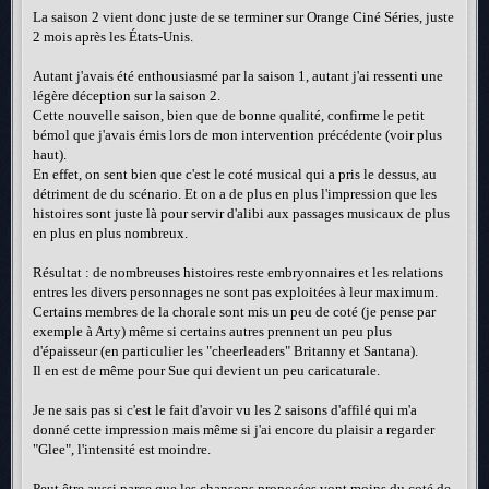
La saison 2 vient donc juste de se terminer sur Orange Ciné Séries, juste
2 mois après les États-Unis.
Autant j'avais été enthousiasmé par la saison 1, autant j'ai ressenti une
légère déception sur la saison 2.
Cette nouvelle saison, bien que de bonne qualité, confirme le petit
bémol que j'avais émis lors de mon intervention précédente (voir plus
haut).
En effet, on sent bien que c'est le coté musical qui a pris le dessus, au
détriment de du scénario. Et on a de plus en plus l'impression que les
histoires sont juste là pour servir d'alibi aux passages musicaux de plus
en plus en plus nombreux.
Résultat : de nombreuses histoires reste embryonnaires et les relations
entres les divers personnages ne sont pas exploitées à leur maximum.
Certains membres de la chorale sont mis un peu de coté (je pense par
exemple à Arty) même si certains autres prennent un peu plus
d'épaisseur (en particulier les "cheerleaders" Britanny et Santana).
Il en est de même pour Sue qui devient un peu caricaturale.
Je ne sais pas si c'est le fait d'avoir vu les 2 saisons d'affilé qui m'a
donné cette impression mais même si j'ai encore du plaisir a regarder
"Glee", l'intensité est moindre.
Peut être aussi parce que les chansons proposées vont moins du coté de