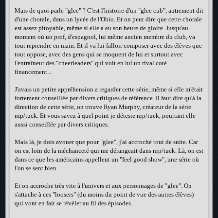
Mais de quoi parle "glee" ? C'est l'histoire d'un "glee cub", autrement dit
d'une chorale, dans un lycée de l'Ohio. Et on peut dire que cette chorale
est assez pitoyable, même si elle a eu son heure de gloire. Jusqu'au
moment où un prof, d'espagnol, lui même ancien membre du club, va
tout reprendre en main. Et il va lui falloir composer avec des élèves que
tout oppose, avec des gens qui se moquent de lui et surtout avec
l'entraîneur des "cheerleaders" qui voit en lui un rival coté
financement...
J'avais un petite appréhension a regarder cette série, même si elle m'était
fortement conseillée par divers critiques de référence. Il faut dire qu'à la
direction de cette série, on trouve Ryan Murphy, créateur de la série
nip/tuck. Et vous savez à quel point je déteste nip/tuck, pourtant elle
aussi conseillée par divers critiques.
Mais là, je dois avouer que pour "glee", j'ai accroché tout de suite. Car
on est loin de la méchanceté qui me dérangeait dans nip/tuck. Là, on est
dans ce que les américains appellent un "feel good show", une série où
l'on se sent bien.
Et on accroche très vite à l'univers et aux personnages de "glee". On
s'attache à ces "loosers" (du moins du point de vue des autres élèves)
qui vont en fait se révéler au fil des épisodes.