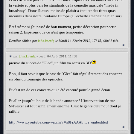
la variété et plus vers les standards de la comédie musicale "made in
broadway". Donc là aussi moins de plaisir a écouter des titres quasi
inconnus dans notre lointaine Europe (à l'échelle américaine bien sur).
Bref même si j'ai passé de bon moment, petite déception pour cette
saison 2. Espérons que ce n'est que temporaire.
Dernière édition par
john.koenig
le Mardi 14 Février 2012, 17h45, édité 1 fois.
par
john.koenig
» Jeudi 04 Août 2011, 11h38
preuve du succès de "Glee", un film va sortir en 3D
Bon, il faut savoir que le cast de "Glee" fait régulièrement des concerts
en plus du tournage des épisodes.
Et c'est un de ces concerts qui a été capturé pour le grand écran.
Et allez jusqu'au bout de la bande annonce ! L'intervention de sue
Sylvester est tout simplement énorme. C'est le genre d'humour dont je
raffole.
http://www.youtube.com/watch?v=n8FrAAAb ... r_embedded