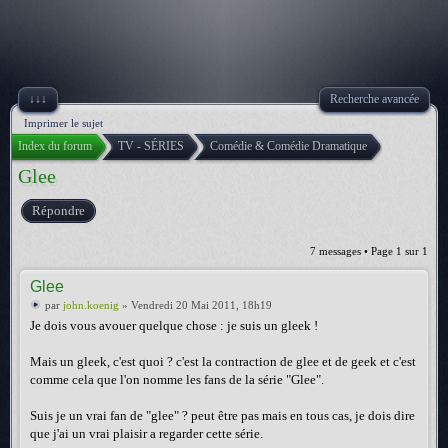
↓↓↓
Recherche avancée
Imprimer le sujet
Index du forum
TV - SÉRIES
Comédie & Comédie Dramatique
Glee
Répondre
7 messages • Page
1
sur
1
Glee
par
john.koenig
» Vendredi 20 Mai 2011, 18h19
Je dois vous avouer quelque chose : je suis un gleek !
Mais un gleek, c'est quoi ? c'est la contraction de glee et de geek et c'est
comme cela que l'on nomme les fans de la série "Glee".
Suis je un vrai fan de "glee" ? peut être pas mais en tous cas, je dois dire
que j'ai un vrai plaisir a regarder cette série.