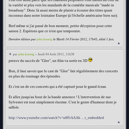
la variété et plus vers les standards de la comédie musicale "made in
broadway". Donc là aussi moins de plaisir a écouter des titres quasi
inconnus dans notre lointaine Europe (à l'échelle américaine bien sur).
Bref même si j'ai passé de bon moment, petite déception pour cette
saison 2. Espérons que ce n'est que temporaire.
Dernière édition par
john.koenig
le Mardi 14 Février 2012, 17h45, édité 1 fois.
par
john.koenig
» Jeudi 04 Août 2011, 11h38
preuve du succès de "Glee", un film va sortir en 3D
Bon, il faut savoir que le cast de "Glee" fait régulièrement des concerts
en plus du tournage des épisodes.
Et c'est un de ces concerts qui a été capturé pour le grand écran.
Et allez jusqu'au bout de la bande annonce ! L'intervention de sue
Sylvester est tout simplement énorme. C'est le genre d'humour dont je
raffole.
http://www.youtube.com/watch?v=n8FrAAAb ... r_embedded