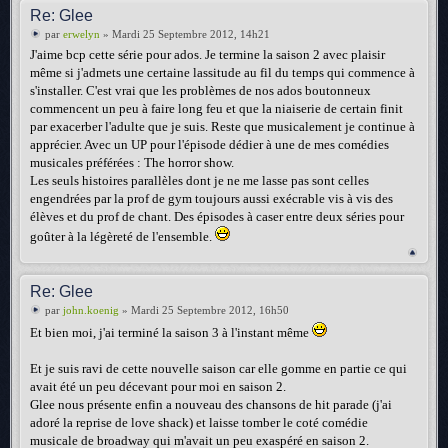
Re: Glee
par
erwelyn
» Mardi 25 Septembre 2012, 14h21
J'aime bcp cette série pour ados. Je termine la saison 2 avec plaisir
même si j'admets une certaine lassitude au fil du temps qui commence à
s'installer. C'est vrai que les problèmes de nos ados boutonneux
commencent un peu à faire long feu et que la niaiserie de certain finit
par exacerber l'adulte que je suis. Reste que musicalement je continue à
apprécier. Avec un UP pour l'épisode dédier à une de mes comédies
musicales préférées : The horror show.
Les seuls histoires parallèles dont je ne me lasse pas sont celles
engendrées par la prof de gym toujours aussi exécrable vis à vis des
élèves et du prof de chant. Des épisodes à caser entre deux séries pour
goûter à la légèreté de l'ensemble.
Re: Glee
par
john.koenig
» Mardi 25 Septembre 2012, 16h50
Et bien moi, j'ai terminé la saison 3 à l'instant même
Et je suis ravi de cette nouvelle saison car elle gomme en partie ce qui
avait été un peu décevant pour moi en saison 2.
Glee nous présente enfin a nouveau des chansons de hit parade (j'ai
adoré la reprise de love shack) et laisse tomber le coté comédie
musicale de broadway qui m'avait un peu exaspéré en saison 2.