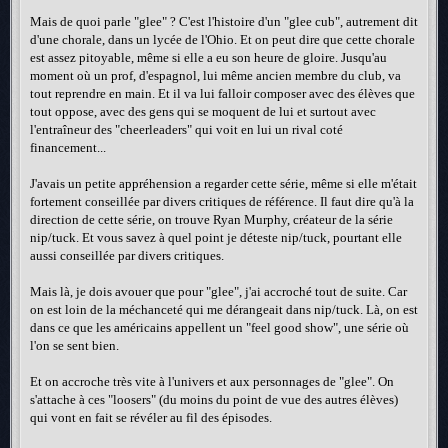
Mais de quoi parle "glee" ? C'est l'histoire d'un "glee cub", autrement dit
d'une chorale, dans un lycée de l'Ohio. Et on peut dire que cette chorale
est assez pitoyable, même si elle a eu son heure de gloire. Jusqu'au
moment où un prof, d'espagnol, lui même ancien membre du club, va
tout reprendre en main. Et il va lui falloir composer avec des élèves que
tout oppose, avec des gens qui se moquent de lui et surtout avec
l'entraîneur des "cheerleaders" qui voit en lui un rival coté
financement...
J'avais un petite appréhension a regarder cette série, même si elle m'était
fortement conseillée par divers critiques de référence. Il faut dire qu'à la
direction de cette série, on trouve Ryan Murphy, créateur de la série
nip/tuck. Et vous savez à quel point je déteste nip/tuck, pourtant elle
aussi conseillée par divers critiques.
Mais là, je dois avouer que pour "glee", j'ai accroché tout de suite. Car
on est loin de la méchanceté qui me dérangeait dans nip/tuck. Là, on est
dans ce que les américains appellent un "feel good show", une série où
l'on se sent bien.
Et on accroche très vite à l'univers et aux personnages de "glee". On
s'attache à ces "loosers" (du moins du point de vue des autres élèves)
qui vont en fait se révéler au fil des épisodes.