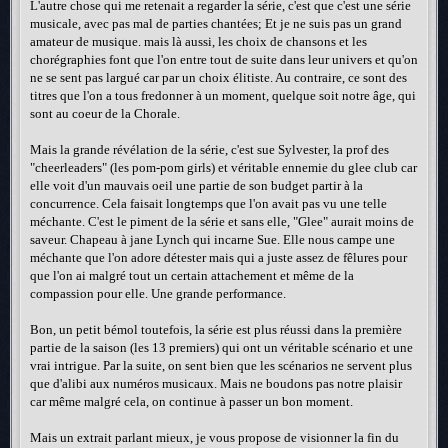
L'autre chose qui me retenait a regarder la série, c'est que c'est une série
musicale, avec pas mal de parties chantées; Et je ne suis pas un grand
amateur de musique. mais là aussi, les choix de chansons et les
chorégraphies font que l'on entre tout de suite dans leur univers et qu'on
ne se sent pas largué car par un choix élitiste. Au contraire, ce sont des
titres que l'on a tous fredonner à un moment, quelque soit notre âge, qui
sont au coeur de la Chorale.
Mais la grande révélation de la série, c'est sue Sylvester, la prof des
"cheerleaders" (les pom-pom girls) et véritable ennemie du glee club car
elle voit d'un mauvais oeil une partie de son budget partir à la
concurrence. Cela faisait longtemps que l'on avait pas vu une telle
méchante. C'est le piment de la série et sans elle, "Glee" aurait moins de
saveur. Chapeau à jane Lynch qui incarne Sue. Elle nous campe une
méchante que l'on adore détester mais qui a juste assez de fêlures pour
que l'on ai malgré tout un certain attachement et même de la
compassion pour elle. Une grande performance.
Bon, un petit bémol toutefois, la série est plus réussi dans la première
partie de la saison (les 13 premiers) qui ont un véritable scénario et une
vrai intrigue. Par la suite, on sent bien que les scénarios ne servent plus
que d'alibi aux numéros musicaux. Mais ne boudons pas notre plaisir
car même malgré cela, on continue à passer un bon moment.
Mais un extrait parlant mieux, je vous propose de visionner la fin du