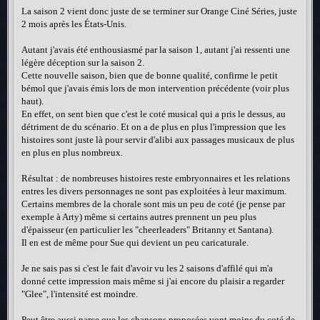
La saison 2 vient donc juste de se terminer sur Orange Ciné Séries, juste
2 mois après les États-Unis.
Autant j'avais été enthousiasmé par la saison 1, autant j'ai ressenti une
légère déception sur la saison 2.
Cette nouvelle saison, bien que de bonne qualité, confirme le petit
bémol que j'avais émis lors de mon intervention précédente (voir plus
haut).
En effet, on sent bien que c'est le coté musical qui a pris le dessus, au
détriment de du scénario. Et on a de plus en plus l'impression que les
histoires sont juste là pour servir d'alibi aux passages musicaux de plus
en plus en plus nombreux.
Résultat : de nombreuses histoires reste embryonnaires et les relations
entres les divers personnages ne sont pas exploitées à leur maximum.
Certains membres de la chorale sont mis un peu de coté (je pense par
exemple à Arty) même si certains autres prennent un peu plus
d'épaisseur (en particulier les "cheerleaders" Britanny et Santana).
Il en est de même pour Sue qui devient un peu caricaturale.
Je ne sais pas si c'est le fait d'avoir vu les 2 saisons d'affilé qui m'a
donné cette impression mais même si j'ai encore du plaisir a regarder
"Glee", l'intensité est moindre.
Peut être aussi parce que les chansons proposées vont moins du coté de