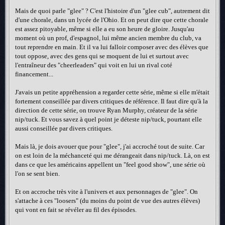
Mais de quoi parle "glee" ? C'est l'histoire d'un "glee cub", autrement dit
d'une chorale, dans un lycée de l'Ohio. Et on peut dire que cette chorale
est assez pitoyable, même si elle a eu son heure de gloire. Jusqu'au
moment où un prof, d'espagnol, lui même ancien membre du club, va
tout reprendre en main. Et il va lui falloir composer avec des élèves que
tout oppose, avec des gens qui se moquent de lui et surtout avec
l'entraîneur des "cheerleaders" qui voit en lui un rival coté
financement...
J'avais un petite appréhension a regarder cette série, même si elle m'était
fortement conseillée par divers critiques de référence. Il faut dire qu'à la
direction de cette série, on trouve Ryan Murphy, créateur de la série
nip/tuck. Et vous savez à quel point je déteste nip/tuck, pourtant elle
aussi conseillée par divers critiques.
Mais là, je dois avouer que pour "glee", j'ai accroché tout de suite. Car
on est loin de la méchanceté qui me dérangeait dans nip/tuck. Là, on est
dans ce que les américains appellent un "feel good show", une série où
l'on se sent bien.
Et on accroche très vite à l'univers et aux personnages de "glee". On
s'attache à ces "loosers" (du moins du point de vue des autres élèves)
qui vont en fait se révéler au fil des épisodes.