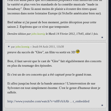
la variété et plus vers les standards de la comédie musicale "made in
broadway". Donc là aussi moins de plaisir a écouter des titres quasi
inconnus dans notre lointaine Europe (à l'échelle américaine bien sur).
Bref même si j'ai passé de bon moment, petite déception pour cette
saison 2. Espérons que ce n'est que temporaire.
Dernière édition par
john.koenig
le Mardi 14 Février 2012, 17h45, édité 1 fois.
par
john.koenig
» Jeudi 04 Août 2011, 11h38
preuve du succès de "Glee", un film va sortir en 3D
Bon, il faut savoir que le cast de "Glee" fait régulièrement des concerts
en plus du tournage des épisodes.
Et c'est un de ces concerts qui a été capturé pour le grand écran.
Et allez jusqu'au bout de la bande annonce ! L'intervention de sue
Sylvester est tout simplement énorme. C'est le genre d'humour dont je
raffole.
http://www.youtube.com/watch?v=n8FrAAAb ... r_embedded