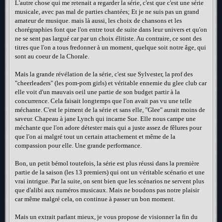
L'autre chose qui me retenait a regarder la série, c'est que c'est une série
musicale, avec pas mal de parties chantées; Et je ne suis pas un grand
amateur de musique. mais là aussi, les choix de chansons et les
chorégraphies font que l'on entre tout de suite dans leur univers et qu'on
ne se sent pas largué car par un choix élitiste. Au contraire, ce sont des
titres que l'on a tous fredonner à un moment, quelque soit notre âge, qui
sont au coeur de la Chorale.
Mais la grande révélation de la série, c'est sue Sylvester, la prof des
"cheerleaders" (les pom-pom girls) et véritable ennemie du glee club car
elle voit d'un mauvais oeil une partie de son budget partir à la
concurrence. Cela faisait longtemps que l'on avait pas vu une telle
méchante. C'est le piment de la série et sans elle, "Glee" aurait moins de
saveur. Chapeau à jane Lynch qui incarne Sue. Elle nous campe une
méchante que l'on adore détester mais qui a juste assez de fêlures pour
que l'on ai malgré tout un certain attachement et même de la
compassion pour elle. Une grande performance.
Bon, un petit bémol toutefois, la série est plus réussi dans la première
partie de la saison (les 13 premiers) qui ont un véritable scénario et une
vrai intrigue. Par la suite, on sent bien que les scénarios ne servent plus
que d'alibi aux numéros musicaux. Mais ne boudons pas notre plaisir
car même malgré cela, on continue à passer un bon moment.
Mais un extrait parlant mieux, je vous propose de visionner la fin du