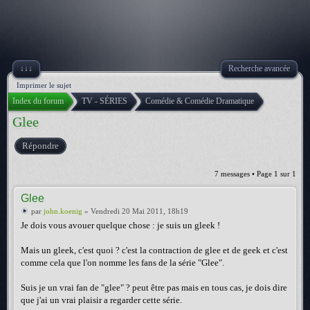
↓↓↓
Recherche avancée
Imprimer le sujet
Index du forum
TV - SÉRIES
Comédie & Comédie Dramatique
Glee
Répondre
7 messages • Page
1
sur
1
Glee
par
john.koenig
» Vendredi 20 Mai 2011, 18h19
Je dois vous avouer quelque chose : je suis un gleek !
Mais un gleek, c'est quoi ? c'est la contraction de glee et de geek et c'est
comme cela que l'on nomme les fans de la série "Glee".
Suis je un vrai fan de "glee" ? peut être pas mais en tous cas, je dois dire
que j'ai un vrai plaisir a regarder cette série.