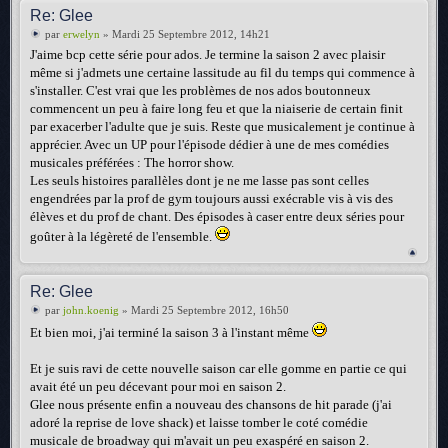
Re: Glee
par
erwelyn
» Mardi 25 Septembre 2012, 14h21
J'aime bcp cette série pour ados. Je termine la saison 2 avec plaisir
même si j'admets une certaine lassitude au fil du temps qui commence à
s'installer. C'est vrai que les problèmes de nos ados boutonneux
commencent un peu à faire long feu et que la niaiserie de certain finit
par exacerber l'adulte que je suis. Reste que musicalement je continue à
apprécier. Avec un UP pour l'épisode dédier à une de mes comédies
musicales préférées : The horror show.
Les seuls histoires parallèles dont je ne me lasse pas sont celles
engendrées par la prof de gym toujours aussi exécrable vis à vis des
élèves et du prof de chant. Des épisodes à caser entre deux séries pour
goûter à la légèreté de l'ensemble.
Re: Glee
par
john.koenig
» Mardi 25 Septembre 2012, 16h50
Et bien moi, j'ai terminé la saison 3 à l'instant même
Et je suis ravi de cette nouvelle saison car elle gomme en partie ce qui
avait été un peu décevant pour moi en saison 2.
Glee nous présente enfin a nouveau des chansons de hit parade (j'ai
adoré la reprise de love shack) et laisse tomber le coté comédie
musicale de broadway qui m'avait un peu exaspéré en saison 2.