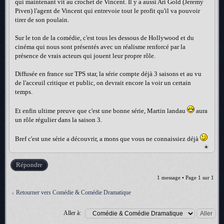
qui maintenant vit au crochet de Vincent. Il y a aussi Ari Gold (Jeremy
Piven) l'agent de Vincent qui entrevoie tout le profit qu'il va pouvoir
tirer de son poulain.
Sur le ton de la comédie, c'est tous les dessous de Hollywood et du
cinéma qui nous sont présentés avec un réalisme renforcé par la
présence de vrais acteurs qui jouent leur propre rôle.
Diffusée en france sur TPS star, la série compte déjà 3 saisons et au vu
de l'acceuil critique et public, on devrait encore la voir un certain
temps.
Et enfin ultime preuve que c'est une bonne série, Martin landau
aura
un rôle régulier dans la saison 3.
Bref c'est une série a découvrir, a mons que vous ne connaissiez déjà
Répondre
1 message • Page
1
sur
1
Retourner vers Comédie & Comédie Dramatique
Aller à: