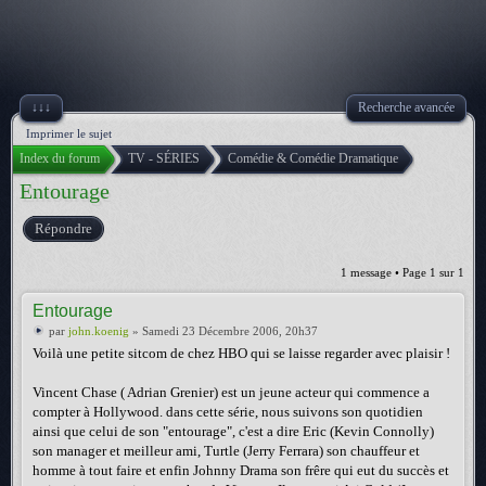
↓↓↓
Recherche avancée
Imprimer le sujet
Index du forum
TV - SÉRIES
Comédie & Comédie Dramatique
Entourage
Répondre
1 message • Page
1
sur
1
Entourage
par
john.koenig
» Samedi 23 Décembre 2006, 20h37
Voilà une petite sitcom de chez HBO qui se laisse regarder avec plaisir !
Vincent Chase ( Adrian Grenier) est un jeune acteur qui commence a
compter à Hollywood. dans cette série, nous suivons son quotidien
ainsi que celui de son "entourage", c'est a dire Eric (Kevin Connolly)
son manager et meilleur ami, Turtle (Jerry Ferrara) son chauffeur et
homme à tout faire et enfin Johnny Drama son frêre qui eut du succès et