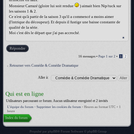
Monsieur Carrazé (gloire lui soit rendue
) aimait bien Nip/tuck sur
les saisons 1 & 2.
Ce n'est qu'à partir de la saison 3 qu'il a commencé a moins aimer
(l'intrique du découpeur). Et depuis il fustige une baisse constante de
qualité de la série.
Moi c'est dès le départ que j'ai pas accroché.
Répondre
16 messages •
Page
1
sur
2
•
1
2
Retourner vers Comédie & Comédie Dramatique
Aller à:
Qui est en ligne
Utilisateurs parcourant ce forum: Aucun utilisateur enregistré et 2 invités
L’équipe du forum
•
Supprimer les cookies du forum
•
Heures au format UTC + 1
heure
Index du forum
Propulsé par
phpBB
® Forum Software © phpBB Group