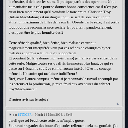
la réussite, il délaisse les siens. Il pratique parfois des opérations à but
humanitaire mais cela pour se donner bonne conscience car il n’est pas
aussi bien moralement qu’il voudrait le faire croire. Christian Troy
(Julian MacMahon) est un dragueur qui se sert de son travail pour
attirer un maximum de filles dans son lit. Obsédé par le sexe, il est prêt a
tout pour une reconnaissance sociale. Et pourtant, paradoxalement,
c’est peut être le plus honnête des 2.
Cette série de qualité, bien écrite, bien réalisée et surtout
magistralement interprétée vaut par ces scènes de chirurgies hyper
réalistes et parfois à la limite du supportable.
Et pourtant (et là je donne mon avis perso) je n’arrive pas a entrer dans
cette série. Malgré toutes ses qualités énumérées plus haut, ce qui se
passe sur l’écran ne soulève en moi aucun intérêt ! C’est le concept
même de l’histoire qui me laisse indifférent !
Bref, vous l’aurez compris, même si je reconnais le travail accompli par
les acteurs et la production, je reste froid aux aventures du cabinet
troy/MacNamara !
D’autres avis sur le sujet ?
par
STINGER
» Mardi 14 Mars 2006, 13h48
pareil que toi Feud, cette série ne m'inspire guère.
Pour avoir regarder des bouts d'épisodes tellement cela me gonflait, j'ai