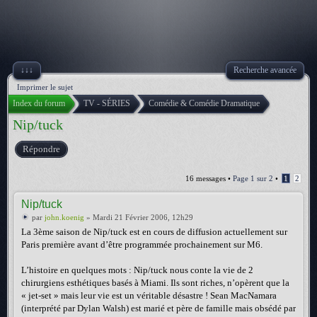
↓↓↓
Recherche avancée
Imprimer le sujet
Index du forum
TV - SÉRIES
Comédie & Comédie Dramatique
Nip/tuck
Répondre
16 messages •
Page
1
sur
2
•
1
2
Nip/tuck
par
john.koenig
» Mardi 21 Février 2006, 12h29
La 3ème saison de Nip/tuck est en cours de diffusion actuellement sur
Paris première avant d’être programmée prochainement sur M6.
L’histoire en quelques mots : Nip/tuck nous conte la vie de 2
chirurgiens esthétiques basés à Miami. Ils sont riches, n’opèrent que la
« jet-set » mais leur vie est un véritable désastre ! Sean MacNamara
(interprété par Dylan Walsh) est marié et père de famille mais obsédé par