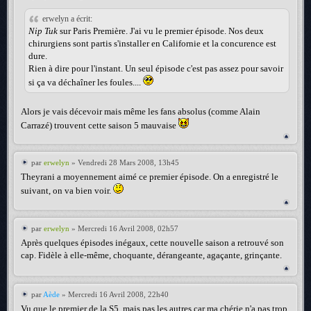
erwelyn a écrit:
Nip Tuk
sur Paris Première. J'ai vu le premier épisode. Nos deux
chirurgiens sont partis s'installer en Californie et la concurence est
dure.
Rien à dire pour l'instant. Un seul épisode c'est pas assez pour savoir
si ça va déchaîner les foules....
Alors je vais décevoir mais même les fans absolus (comme Alain
Carrazé) trouvent cette saison 5 mauvaise
par
erwelyn
» Vendredi 28 Mars 2008, 13h45
Theyrani a moyennement aimé ce premier épisode. On a enregistré le
suivant, on va bien voir.
par
erwelyn
» Mercredi 16 Avril 2008, 02h57
Après quelques épisodes inégaux, cette nouvelle saison a retrouvé son
cap. Fidèle à elle-même, choquante, dérangeante, agaçante, grinçante.
par
Aède
» Mercredi 16 Avril 2008, 22h40
Vu que le premier de la S5, mais pas les autres car ma chérie n'a pas trop