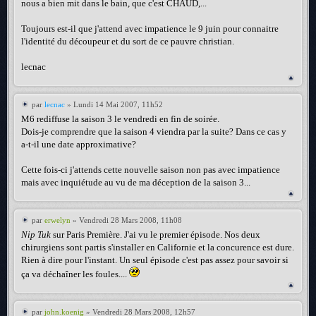
nous a bien mit dans le bain, que c'est CHAUD,...
Toujours est-il que j'attend avec impatience le 9 juin pour connaitre
l'identité du découpeur et du sort de ce pauvre christian.
lecnac
par
lecnac
» Lundi 14 Mai 2007, 11h52
M6 rediffuse la saison 3 le vendredi en fin de soirée.
Dois-je comprendre que la saison 4 viendra par la suite? Dans ce cas y
a-t-il une date approximative?
Cette fois-ci j'attends cette nouvelle saison non pas avec impatience
mais avec inquiétude au vu de ma déception de la saison 3...
par
erwelyn
» Vendredi 28 Mars 2008, 11h08
Nip Tuk
sur Paris Première. J'ai vu le premier épisode. Nos deux
chirurgiens sont partis s'installer en Californie et la concurence est dure.
Rien à dire pour l'instant. Un seul épisode c'est pas assez pour savoir si
ça va déchaîner les foules....
par
john.koenig
» Vendredi 28 Mars 2008, 12h57