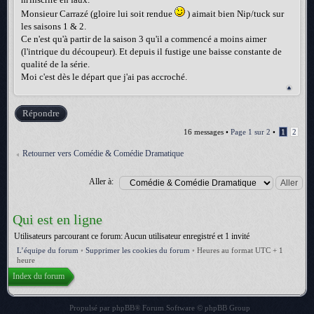
Monsieur Carrazé (gloire lui soit rendue
) aimait bien Nip/tuck sur
les saisons 1 & 2.
Ce n'est qu'à partir de la saison 3 qu'il a commencé a moins aimer
(l'intrique du découpeur). Et depuis il fustige une baisse constante de
qualité de la série.
Moi c'est dès le départ que j'ai pas accroché.
Répondre
16 messages •
Page
1
sur
2
•
1
2
Retourner vers Comédie & Comédie Dramatique
Aller à:
Qui est en ligne
Utilisateurs parcourant ce forum: Aucun utilisateur enregistré et 1 invité
L’équipe du forum
•
Supprimer les cookies du forum
•
Heures au format UTC + 1
heure
Index du forum
Propulsé par
phpBB
® Forum Software © phpBB Group