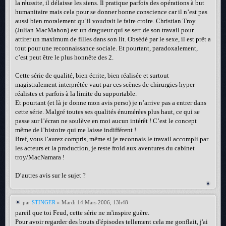
la réussite, il délaisse les siens. Il pratique parfois des opérations à but
humanitaire mais cela pour se donner bonne conscience car il n’est pas
aussi bien moralement qu’il voudrait le faire croire. Christian Troy
(Julian MacMahon) est un dragueur qui se sert de son travail pour
attirer un maximum de filles dans son lit. Obsédé par le sexe, il est prêt a
tout pour une reconnaissance sociale. Et pourtant, paradoxalement,
c’est peut être le plus honnête des 2.
Cette série de qualité, bien écrite, bien réalisée et surtout
magistralement interprétée vaut par ces scènes de chirurgies hyper
réalistes et parfois à la limite du supportable.
Et pourtant (et là je donne mon avis perso) je n’arrive pas a entrer dans
cette série. Malgré toutes ses qualités énumérées plus haut, ce qui se
passe sur l’écran ne soulève en moi aucun intérêt ! C’est le concept
même de l’histoire qui me laisse indifférent !
Bref, vous l’aurez compris, même si je reconnais le travail accompli par
les acteurs et la production, je reste froid aux aventures du cabinet
troy/MacNamara !
D’autres avis sur le sujet ?
par
STINGER
» Mardi 14 Mars 2006, 13h48
pareil que toi Feud, cette série ne m'inspire guère.
Pour avoir regarder des bouts d'épisodes tellement cela me gonflait, j'ai