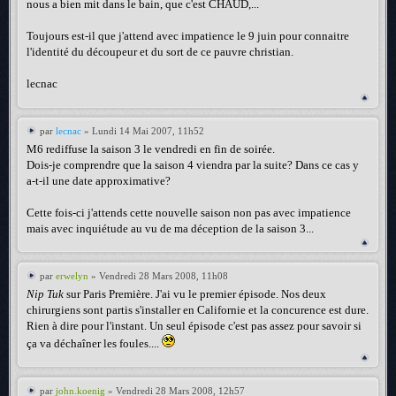
nous a bien mit dans le bain, que c'est CHAUD,...
Toujours est-il que j'attend avec impatience le 9 juin pour connaitre
l'identité du découpeur et du sort de ce pauvre christian.
lecnac
par
lecnac
» Lundi 14 Mai 2007, 11h52
M6 rediffuse la saison 3 le vendredi en fin de soirée.
Dois-je comprendre que la saison 4 viendra par la suite? Dans ce cas y
a-t-il une date approximative?
Cette fois-ci j'attends cette nouvelle saison non pas avec impatience
mais avec inquiétude au vu de ma déception de la saison 3...
par
erwelyn
» Vendredi 28 Mars 2008, 11h08
Nip Tuk
sur Paris Première. J'ai vu le premier épisode. Nos deux
chirurgiens sont partis s'installer en Californie et la concurence est dure.
Rien à dire pour l'instant. Un seul épisode c'est pas assez pour savoir si
ça va déchaîner les foules....
par
john.koenig
» Vendredi 28 Mars 2008, 12h57