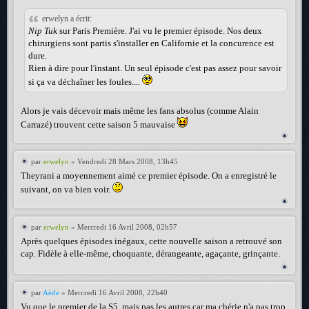
erwelyn a écrit:
Nip Tuk
sur Paris Première. J'ai vu le premier épisode. Nos deux
chirurgiens sont partis s'installer en Californie et la concurence est
dure.
Rien à dire pour l'instant. Un seul épisode c'est pas assez pour savoir
si ça va déchaîner les foules....
Alors je vais décevoir mais même les fans absolus (comme Alain
Carrazé) trouvent cette saison 5 mauvaise
par
erwelyn
» Vendredi 28 Mars 2008, 13h45
Theyrani a moyennement aimé ce premier épisode. On a enregistré le
suivant, on va bien voir.
par
erwelyn
» Mercredi 16 Avril 2008, 02h57
Après quelques épisodes inégaux, cette nouvelle saison a retrouvé son
cap. Fidèle à elle-même, choquante, dérangeante, agaçante, grinçante.
par
Aède
» Mercredi 16 Avril 2008, 22h40
Vu que le premier de la S5, mais pas les autres car ma chérie n'a pas trop