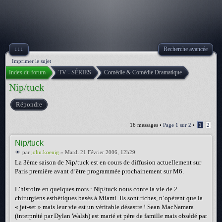
↓↓↓
Recherche avancée
Imprimer le sujet
Index du forum
TV - SÉRIES
Comédie & Comédie Dramatique
Nip/tuck
Répondre
16 messages •
Page
1
sur
2
•
1
2
Nip/tuck
par
john.koenig
» Mardi 21 Février 2006, 12h29
La 3ème saison de Nip/tuck est en cours de diffusion actuellement sur
Paris première avant d’être programmée prochainement sur M6.
L’histoire en quelques mots : Nip/tuck nous conte la vie de 2
chirurgiens esthétiques basés à Miami. Ils sont riches, n’opèrent que la
« jet-set » mais leur vie est un véritable désastre ! Sean MacNamara
(interprété par Dylan Walsh) est marié et père de famille mais obsédé par