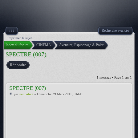
↓↓↓
Recherche avancée
Imprimer le sujet
Index du forum
CINÉMA
Aventure, Espionnage & Polar
SPECTRE (007)
Répondre
1 message • Page
1
sur
1
SPECTRE (007)
par
neocobalt
» Dimanche 29 Mars 2015, 16h15