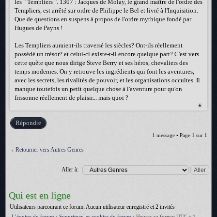
les " Templiers ". 1307 : Jacques de Molay, le grand maître de l'ordre des
Templiers, est arrêté sur ordre de Philippe le Bel et livré à l'Inquisition.
Que de questions en suspens à propos de l'ordre mythique fondé par
Hugues de Payns !
Les Templiers auraient-ils traversé les siècles? Ont-ils réellement
possédé un trésor? et celui-ci existe-t-il encore quelque part? C'est vers
cette quête que nous dirige Steve Berry et ses héros, chevaliers des
temps modernes. On y retrouve les ingrédients qui font les aventures,
avec les secrets, les rivalités de pouvoir, et les organisations occultes. Il
manque toutefois un petit quelque chose à l'aventure pour qu'on
frissonne réellement de plaisir... mais quoi ?
Répondre
1 message • Page
1
sur
1
Retourner vers Autres Genres
Aller à:
Qui est en ligne
Utilisateurs parcourant ce forum: Aucun utilisateur enregistré et 2 invités
L’équipe du forum
•
Supprimer les cookies du forum
•
Heures au format UTC + 1