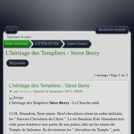
↓↓↓
Recherche avancée
Imprimer le sujet
Index du forum
LITTÉRATURE
Autres Genres
L'héritage des Templiers - Steve Berry
Répondre
1 message • Page
1
sur
1
L'héritage des Templiers - Steve Berry
par
erwelyn
» Samedi 14 Septembre 2013, 04h06
L'héritage des Templiers
Steve Berry
- Le Cherche midi
1118, Jérusalem, Terre sainte. Neuf chevaliers créent un ordre militaire,
les " Pauvres Chevaliers du Christ ". Le roi Baudoin II de Jérusalem leur
cède pour résidence une partie de son palais, bâti sur les ruines du
Temple de Salomon. Ils deviennent les " chevaliers du Temple ", puis