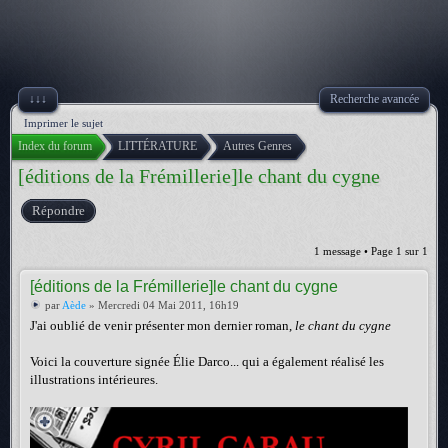
↓↓↓
Recherche avancée
Imprimer le sujet
Index du forum
LITTÉRATURE
Autres Genres
[éditions de la Frémillerie]le chant du cygne
Répondre
1 message • Page
1
sur
1
[éditions de la Frémillerie]le chant du cygne
par
Aède
» Mercredi 04 Mai 2011, 16h19
J'ai oublié de venir présenter mon dernier roman,
le chant du cygne
Voici la couverture signée Élie Darco... qui a également réalisé les
illustrations intérieures.