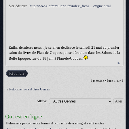
Site éditeur :
http://www.lafremillerie.fr/index_fichi ... cygne.html
Enfin, dernières news : je serai en dédicace le samedi 21 mai au premier
salon du livres de Plan-de-Cuques qui se déroulera dans les Salons de la
Belle Époque, rue du 18 juin à Plan-de-Cuques.
Répondre
1 message • Page
1
sur
1
Retourner vers Autres Genres
Aller à:
Qui est en ligne
Utilisateurs parcourant ce forum: Aucun utilisateur enregistré et 2 invités
L’équipe du forum
•
Supprimer les cookies du forum
•
Heures au format UTC + 1