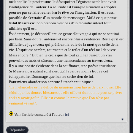
mélancolie, le pessimisme, le désespoir et l'égoïsme semblent avoir
l'indulgence de l'auteur. La solitude est l'unique situation à adopter
pour ne pas se faire leurrer. Par le rêve ou l'imagination, il est aussi
possible de s'extraire d'un monde de mensonges. Voilà ce que pense
Nihil Messtavic
. Son prénom n'est pas d'un moindre intérêt tout
nihiliste qu'il est.
Évidemment, je déconseillerai ce genre d'ouvrage à qui ne se sentirai
pas bien. Sans doute l'aiderai-t-il encore plus à s'enfoncer. Reste qu'il est
difficile de juger ceux qui préfèrent la voie de la mort que celle de la
vie. L'esprit est sombre, tourmenté et le reflet d'un réel mal de vivre.
Mais encore ? Et bien je crois que de tout çà, il en ressort un vrai
pouvoir des mots et sûrement une transcendance au travers d'eux.
Il y a une poésie évidente dans la souffrance, une poésie trucidante.
Si Messtavic a autant écrit c'est qu'il avait au moins trouvé cet
échappatoire. Dommage que l'on ne sache rien de lui.
Pour mieux aborder son écriture à tranchant unique :
"La mélancolie est le délice du
négateur
, son havre de paix noire. Elle
séduit par les douces blessures qu'elle offre et dont on ne peut se priver
après y avoir goûté. Elle est comme la preuve que l'on n'est pas
vraiment vivant".
Voir l'article consacré à l'auteur
ici
Répondre