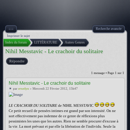
↓↓↓
Recherche avancée
Imprimer le sujet
Index du forum
LITTÉRATURE
Autres Genres
Nihil Messtavic - Le crachoir du solitaire
Répondre
1 message • Page
1
sur
1
Nihil Messtavic - Le crachoir du solitaire
par
erwelyn
» Mercredi 22 Février 2012, 15h47
LE CRACHOIR DU SOLITAIRE
de NIHIL MESSTAVIC
Ce petit recueil de pensées intimes est grand par son intensité. On ne
sort effectivement pas indemne de ce genre de réflexions plus
pessimistes les unes que les autres. Rien ne semble procurer d'excuse à
la vie. La mort prévaut et par elle la libération de l'individu. Seule la