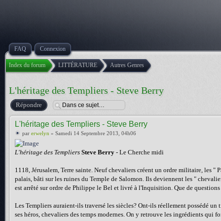
FAQ
Connexion
Index du forum
LITTÉRATURE
Autres Genres
L'héritage des Templiers - Steve Berry
Répondre
L'héritage des Templiers - Steve Berry
par
erwelyn
» Samedi 14 Septembre 2013, 04h06
L'héritage des Templiers
Steve Berry
- Le Cherche midi
1118, Jérusalem, Terre sainte. Neuf chevaliers créent un ordre militaire, les "
palais, bâti sur les ruines du Temple de Salomon. Ils deviennent les " chevalie
est arrêté sur ordre de Philippe le Bel et livré à l'Inquisition. Que de questi
Les Templiers auraient-ils traversé les siècles? Ont-ils réellement possédé un t
ses héros, chevaliers des temps modernes. On y retrouve les ingrédients qui font