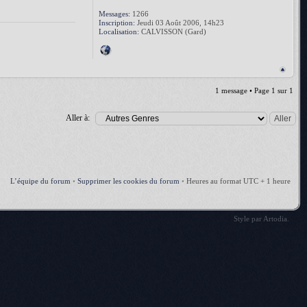
Messages:
1266
Inscription:
Jeudi 03 Août 2006, 14h23
Localisation:
CALVISSON (Gard)
1 message • Page
1
sur
1
Aller à:
L’équipe du forum
•
Supprimer les cookies du forum
•
Heures au format UTC + 1 heure
Style par
Artodia
.