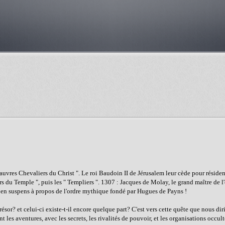
 Pauvres Chevaliers du Christ ". Le roi Baudoin II de Jérusalem leur cède pour réside
rs du Temple ", puis les " Templiers ". 1307 : Jacques de Molay, le grand maître de l
ons en suspens à propos de l'ordre mythique fondé par Hugues de Payns !
résor? et celui-ci existe-t-il encore quelque part? C'est vers cette quête que nous dir
 les aventures, avec les secrets, les rivalités de pouvoir, et les organisations occul