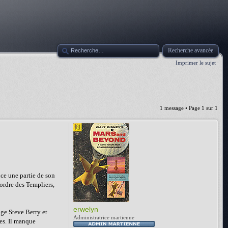
Recherche avancée
Imprimer le sujet
1 message • Page
1
sur
1
nce une partie de son
'ordre des Templiers,
erwelyn
ige Steve Berry et
Administratrice martienne
tes. Il manque