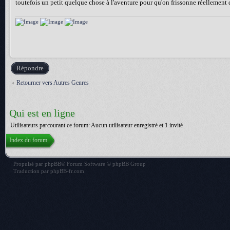
toutefois un petit quelque chose à l'aventure pour qu'on frissonne réellement de
Répondre
Retourner vers Autres Genres
Qui est en ligne
Utilisateurs parcourant ce forum: Aucun utilisateur enregistré et 1 invité
Index du forum
Propulsé par
phpBB
® Forum Software © phpBB Group
Traduction par
phpBB-fr.com