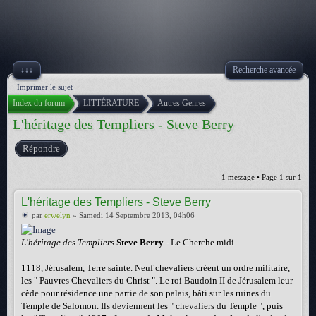
↓↓↓
Recherche avancée
Imprimer le sujet
Index du forum
LITTÉRATURE
Autres Genres
L'héritage des Templiers - Steve Berry
Répondre
1 message • Page
1
sur
1
L'héritage des Templiers - Steve Berry
par
erwelyn
» Samedi 14 Septembre 2013, 04h06
L'héritage des Templiers
Steve Berry
- Le Cherche midi
1118, Jérusalem, Terre sainte. Neuf chevaliers créent un ordre militaire,
les " Pauvres Chevaliers du Christ ". Le roi Baudoin II de Jérusalem leur
cède pour résidence une partie de son palais, bâti sur les ruines du
Temple de Salomon. Ils deviennent les " chevaliers du Temple ", puis