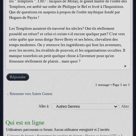
les " Templiers ". 1307 : Jacques de Molay, le grand maître de l'ordre des
Templiers, est arrêté sur ordre de Philippe le Bel et livré à l'Inquisition.
Que de questions en suspens à propos de l'ordre mythique fondé par
Hugues de Payns !
Les Templiers auraient-ils traversé les siècles? Ont-ils réellement
possédé un trésor? et celui-ci existe-t-il encore quelque part? C'est vers
cette quête que nous dirige Steve Berry et ses héros, chevaliers des
temps modernes. On y retrouve les ingrédients qui font les aventures,
avec les secrets, les rivalités de pouvoir, et les organisations occultes. Il
manque toutefois un petit quelque chose à l'aventure pour qu'on
frissonne réellement de plaisir... mais quoi ?
Répondre
1 message • Page
1
sur
1
Retourner vers Autres Genres
Aller à:
Qui est en ligne
Utilisateurs parcourant ce forum: Aucun utilisateur enregistré et 2 invités
L’équipe du forum
•
Supprimer les cookies du forum
•
Heures au format UTC + 1