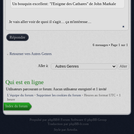
Un bouquin excellent: "l'Enigme des Cathares" de John Markale
Je vais aller voir de quoi il s'agit.... ça m'intéresse....
Répondre
6 messages • Page
1
sur
1
Retourner vers Autres Genres
Aller à:
Qui est en ligne
Utilisateurs parcourant ce forum: Aucun utilisateur enregistré et 1 invité
L’équipe du forum
•
Supprimer les cookies du forum
•
Heures au format UTC + 1
heure
Index du forum
Propulsé par
phpBB
® Forum Software © phpBB Group
Traduction par
phpBB-fr.com
Style par
Artodia
.