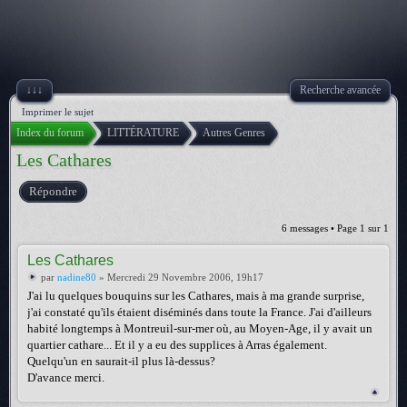
↓↓↓
Recherche avancée
Imprimer le sujet
Index du forum
LITTÉRATURE
Autres Genres
Les Cathares
Répondre
6 messages • Page
1
sur
1
Les Cathares
par
nadine80
» Mercredi 29 Novembre 2006, 19h17
J'ai lu quelques bouquins sur les Cathares, mais à ma grande surprise,
j'ai constaté qu'ils étaient diséminés dans toute la France. J'ai d'ailleurs
habité longtemps à Montreuil-sur-mer où, au Moyen-Age, il y avait un
quartier cathare... Et il y a eu des supplices à Arras également.
Quelqu'un en saurait-il plus là-dessus?
D'avance merci.