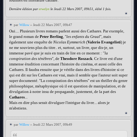
fournies en littérature cathare.
Dernière édition par
erwelyn
le Jeudi 22 Mars 2007, 09h51, édité 1 fois.
par
Willow
» Jeudi 22 Mars 2007, 09h47
Oui.... Plusieurs livres romans parlent aussi des Cathares. Par exemple,
le grand roman de
Peter Berling
, "
les enfants du Graal
", mais
également une enquête de
Nicolas Eymmerich
(
Valerio Evangelisti
) je
ne me souviens plus du titre.. et, surtout, un livre, que dis-je, un
immense pavé que je suis en train de lire en ce moment :
''la
conspiration des ténèbres
", de
Theodore Roszack
. Ce livre est d'une
immense érudition concernant l'histoire du cinéma, et aussi celle des
Cathares. Il faudra ensuite que je vérifie dans des livres d'histoire si ce
qui est dit sur les Cathares est vrai, mais il semble que l'auteur soit super
super documenté. "La conspiration des ténèbres" est un thriller du genre
philosophique, métaphysique où il est question de manipulation, et de
divulgation à notre insu de propagande, justement, de la part des
Cathares
...
Mais en dire plus serait divulguer l'intrigue du livre... alors je
m'abstiens.
par
Willow
» Jeudi 22 Mars 2007, 09h49