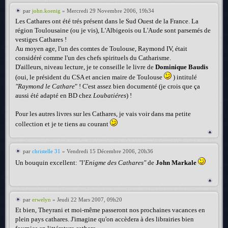
par
john.koenig
» Mercredi 29 Novembre 2006, 19h34
Les Cathares ont été trés présent dans le Sud Ouest de la France. La
région Toulousaine (ou je vis), L'Albigeois ou L'Aude sont parsemés de
vestiges Cathares !
Au moyen age, l'un des comtes de Toulouse, Raymond IV, était
considéré comme l'un des chefs spirituels du Catharisme.
D'ailleurs, niveau lecture, je te conseille le livre de
Dominique Baudis
(oui, le président du CSA et ancien maire de Toulouse
) intitulé
"Raymond le Cathare
" ! C'est assez bien documenté (je crois que ça
aussi été adapté en BD chez
Loubatiéres
) !
Pour les autres livres sur les Cathares, je vais voir dans ma petite
collection et je te tiens au courant
par
christelle 31
» Vendredi 15 Décembre 2006, 20h36
Un bouquin excellent:
"l'Enigme des Cathares"
de
John Markale
par
erwelyn
» Jeudi 22 Mars 2007, 09h20
Et bien, Theyrani et moi-même passeront nos prochaines vacances en
plein pays cathares. J'imagine qu'on accèdera à des librairies bien