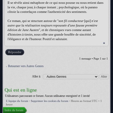
Il se révèle ainsi métaphore de ce qui nous pousse ou nous retient dans
la vie, chaque jour, à chaque instant ; psychologique, où la parano
côtoie la contrefaçon comme l'authenticité des sentiments.
Ce roman, qui se structure autour de "
son fil conducteur
[qui]
n'est
autre que la réalisation toujours repoussée d'une fausse première
édition de Jane Austen
", et de chroniques vues comme autant
d'histoires à tiroirs, nous offre une grande bouffée de sincérité, de
l'élégance et de l'humour. Positif et salutaire.
Répondre
1 message • Page
1
sur
1
Retourner vers Autres Genres
Aller à:
Qui est en ligne
Utilisateurs parcourant ce forum: Aucun utilisateur enregistré et 1 invité
L’équipe du forum
•
Supprimer les cookies du forum
•
Heures au format UTC + 1
heure
Index du forum