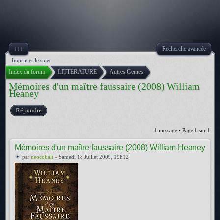
↓↓↓
Recherche avancée
Imprimer le sujet
Index du forum
LITTÉRATURE
Autres Genres
Mémoires d'un maître faussaire (2008) William
Heaney
Répondre
1 message • Page
1
sur
1
Mémoires d'un maître faussaire (2008) William Heaney
par
neocobalt
» Samedi 18 Juillet 2009, 19h12