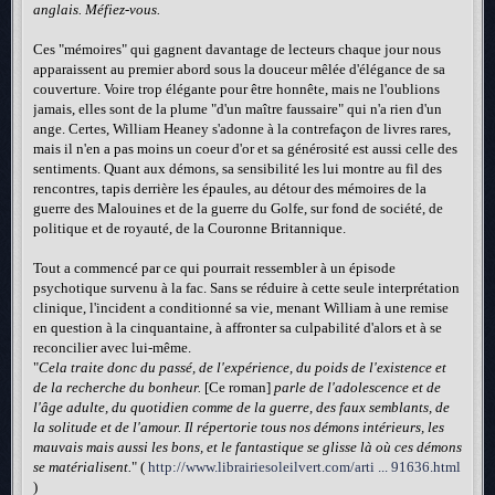
anglais. Méfiez-vous.
Ces "mémoires" qui gagnent davantage de lecteurs chaque jour nous
apparaissent au premier abord sous la douceur mêlée d'élégance de sa
couverture. Voire trop élégante pour être honnête, mais ne l'oublions
jamais, elles sont de la plume "d'un maître faussaire" qui n'a rien d'un
ange. Certes, William Heaney s'adonne à la contrefaçon de livres rares,
mais il n'en a pas moins un coeur d'or et sa générosité est aussi celle des
sentiments. Quant aux démons, sa sensibilité les lui montre au fil des
rencontres, tapis derrière les épaules, au détour des mémoires de la
guerre des Malouines et de la guerre du Golfe, sur fond de société, de
politique et de royauté, de la Couronne Britannique.
Tout a commencé par ce qui pourrait ressembler à un épisode
psychotique survenu à la fac. Sans se réduire à cette seule interprétation
clinique, l'incident a conditionné sa vie, menant William à une remise
en question à la cinquantaine, à affronter sa culpabilité d'alors et à se
reconcilier avec lui-même.
"
Cela traite donc du passé, de l'expérience, du poids de l'existence et
de la recherche du bonheur.
[Ce roman]
parle de l'adolescence et de
l'âge adulte, du quotidien comme de la guerre, des faux semblants, de
la solitude et de l'amour. Il répertorie tous nos démons intérieurs, les
mauvais mais aussi les bons, et le fantastique se glisse là où ces démons
se matérialisent.
" (
http://www.librairiesoleilvert.com/arti ... 91636.html
)