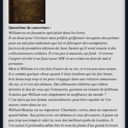
Quatrième de couverture :
William est un faussaire spécialisé dans les livres.
Il est doué pour l'écriture mais préfère griffonner incognito des poèmes
pour un ami plus séduisant que lui et fabriquer des exemplaires
factices de premières éditions de Jane Austen qu'il vend ensuite à des
collectionneurs crédules. Il n'est pas si mauvais, au fond : il reverse
l'argent récolté à un foyer pour SDF et ses crimes ne font de mal à
personne.
Mais si William n'a rien fait d'autre de sa vie, ce n'est pas sans raison.
Il a commis quelque chose quand il était étudiant qui lui fait honte,
boit beaucoup trop et ne peut s'engager dans une relation amoureuse.
Ah oui, et il voit des démons. Des silhouettes éthérées qui rôdent
derrière le dos de ceux qui l'entourent, guettant un instant de faiblesse.
À moins que William voie simplement la souffrance du monde ?
C'est alors qu'une femme extraordinaire, peut-être capable de l'en
sauver, entre dans sa vie...
William Heaney est un imposteur. Charmant, certes, mais un imposteur
quand même. Aux prises avec ses démons et ceux des autres, il passe un
peu trop son temps à vider la cave des meilleurs pubs de Londres. A
l'occasion il prétendra même être le nom de plume d'un grand écrivain