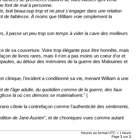
 ne font de mal à personne.
onte, boit beaucoup trop et ne peut s'engager dans une relation
ant de faiblesse. À moins que William voie simplement la
 il passe un peu trop son temps à vider la cave des meilleurs
 de sa couverture. Voire trop élégante pour être honnête, mais
façon de livres rares, mais il n'en a pas moins un coeur d'or et
es épaules, au détour des mémoires de la guerre des Malouines et
 clinique, l'incident a conditionné sa vie, menant William à une
et de l'âge adulte, du quotidien comme de la guerre, des faux
 glisse là où ces démons se matérialisent.
" (
parano côtoie la contrefaçon comme l'authenticité des sentiments.
édition de Jane Austen
", et de chroniques vues comme autant
Heures au format UTC + 1 heure
Page
1
sur
1