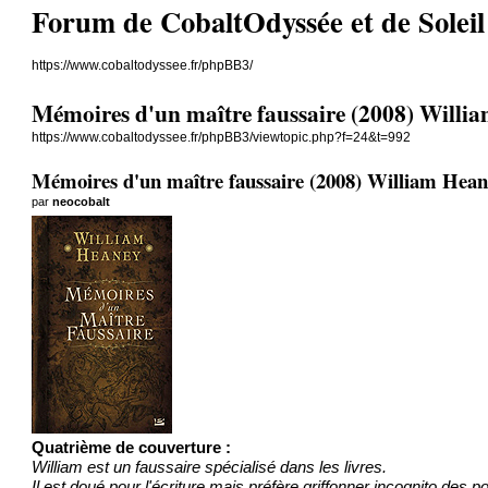
Forum de CobaltOdyssée et de Soleil Ve
https://www.cobaltodyssee.fr/phpBB3/
Mémoires d'un maître faussaire (2008) Willi
https://www.cobaltodyssee.fr/phpBB3/viewtopic.php?f=24&t=992
Mémoires d'un maître faussaire (2008) William Hean
par
neocobalt
Quatrième de couverture :
William est un faussaire spécialisé dans les livres.
Il est doué pour l'écriture mais préfère griffonner incognito des