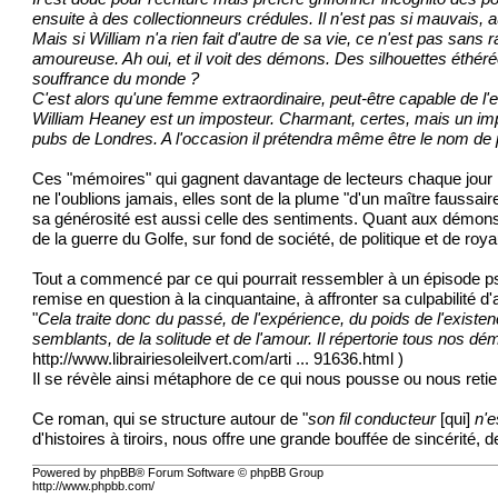
ensuite à des collectionneurs crédules. Il n'est pas si mauvais, 
Mais si William n'a rien fait d'autre de sa vie, ce n'est pas sans 
amoureuse. Ah oui, et il voit des démons. Des silhouettes éthérée
souffrance du monde ?
C'est alors qu'une femme extraordinaire, peut-être capable de l'e
William Heaney est un imposteur. Charmant, certes, mais un im
pubs de Londres. A l'occasion il prétendra même être le nom de 
Ces "mémoires" qui gagnent davantage de lecteurs chaque jour n
ne l'oublions jamais, elles sont de la plume "d'un maître faussair
sa générosité est aussi celle des sentiments. Quant aux démons, 
de la guerre du Golfe, sur fond de société, de politique et de roy
Tout a commencé par ce qui pourrait ressembler à un épisode psyc
remise en question à la cinquantaine, à affronter sa culpabilité d
"
Cela traite donc du passé, de l'expérience, du poids de l'existe
semblants, de la solitude et de l'amour. Il répertorie tous nos d
http://www.librairiesoleilvert.com/arti ... 91636.html
)
Il se révèle ainsi métaphore de ce qui nous pousse ou nous retie
Ce roman, qui se structure autour de "
son fil conducteur
[qui]
n'e
d'histoires à tiroirs, nous offre une grande bouffée de sincérité, de
Powered by phpBB® Forum Software © phpBB Group
http://www.phpbb.com/