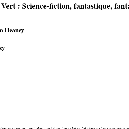
rt : Science-fiction, fantastique, fanta
am Heaney
ey
 poèmes pour un ami plus séduisant que lui et fabriquer des exemplair