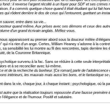
au fond : il reverse l'argent récolté à un foyer pour SDF et ses crimes
raison. Il a commis quelque chose quand il était étudiant qui lui fait h
s qui rôdent derrière le dos de ceux qui l'entourent, guettant un inst
n sauver, entre dans sa vie...
posteur quand même. Aux prises avec ses démons et ceux des autres,
plume d'un grand écrivain anglais. Méfiez-vous.
ous apparaissent au premier abord sous la douceur mêlée d'élégance
e" qui n'a rien d'un ange. Certes, William Heaney s'adonne à la contre
sa sensibilité les lui montre au fil des rencontres, tapis derrière l
auté, de la Couronne Britannique.
hotique survenu à la fac. Sans se réduire à cette seule interprétation
'alors et à se reconcilier avec lui-même.
nce et de la recherche du bonheur.
[Ce roman]
parle de l'adolescence 
émons intérieurs, les mauvais mais aussi les bons, et le fantastique se
nt dans la vie, chaque jour, à chaque instant ; psychologique, où la 
st autre que la réalisation toujours repoussée d'une fausse première 
 l'élégance et de l'humour. Positif et salutaire.