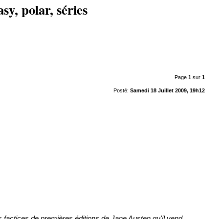
sy, polar, séries
Page
1
sur
1
Posté:
Samedi 18 Juillet 2009, 19h12
es factices de premières éditions de Jane Austen qu'il vend