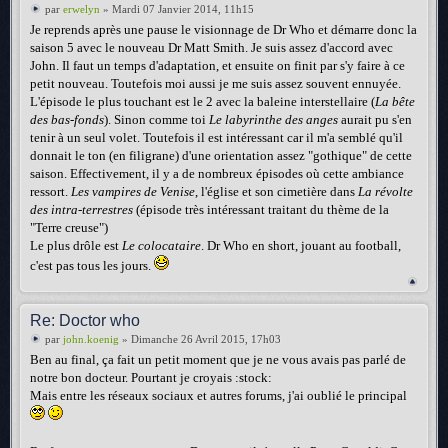
par
erwelyn
» Mardi 07 Janvier 2014, 11h15
Je reprends après une pause le visionnage de Dr Who et démarre donc la
saison 5 avec le nouveau Dr Matt Smith. Je suis assez d'accord avec
John. Il faut un temps d'adaptation, et ensuite on finit par s'y faire à ce
petit nouveau. Toutefois moi aussi je me suis assez souvent ennuyée.
L'épisode le plus touchant est le 2 avec la baleine interstellaire (
La bête
des bas-fonds
). Sinon comme toi
Le labyrinthe des anges
aurait pu s'en
tenir à un seul volet. Toutefois il est intéressant car il m'a semblé qu'il
donnait le ton (en filigrane) d'une orientation assez "gothique" de cette
saison. Effectivement, il y a de nombreux épisodes où cette ambiance
ressort.
Les vampires de Venise
, l'église et son cimetière dans
La révolte
des intra-terrestres
(épisode très intéressant traitant du thème de la
"Terre creuse")
Le plus drôle est
Le colocataire
. Dr Who en short, jouant au football,
c'est pas tous les jours.
Re: Doctor who
par
john.koenig
» Dimanche 26 Avril 2015, 17h03
Ben au final, ça fait un petit moment que je ne vous avais pas parlé de
notre bon docteur. Pourtant je croyais :stock:
Mais entre les réseaux sociaux et autres forums, j'ai oublié le principal