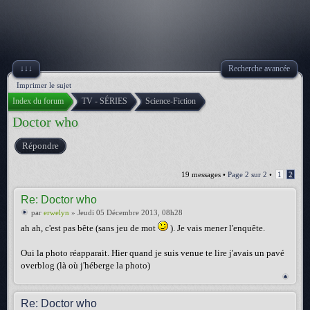
↓↓↓
Recherche avancée
Imprimer le sujet
Index du forum
TV - SÉRIES
Science-Fiction
Doctor who
Répondre
19 messages •
Page
2
sur
2
•
1
2
Re: Doctor who
par
erwelyn
» Jeudi 05 Décembre 2013, 08h28
ah ah, c'est pas bête (sans jeu de mot
). Je vais mener l'enquête.
Oui la photo réapparait. Hier quand je suis venue te lire j'avais un pavé
overblog (là où j'héberge la photo)
Re: Doctor who