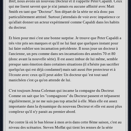
Bref, nous avons un nouveau Docteur et il s'appelle Peter Capaldi. Ceux
qui me lisent savent que je n'ai jamais eu aucune affinité avec Matt
Smith en tant que "Docteur". Son départ de la série ne m'a donc pas
particulièrement attristé. Surtout j'attendais de voir avec impatience ce
qu'allait donner un acteur expérimenté comme Capaldi dans les habits
du docteur.
Et bien pour moi c'est une bonne surprise. Je trouve que Peter Capaldi a
très vite pris ses marques et qu'il ne lui faut que quelques instant pour
lui faire oublier son incarnation précédente. Il nous joue un docteur à
l'ancienne, un peu comme dans ses incarnations des années 70 et 80
(donc avant la nouvelle série). Il est assez imbue de lui même, semble
presque sans émotion dans certaines situations (il n'hésite pas sacrifier
quelqu'un qui est déjà condamné) mais sait aussi être protecteur et à
l'écoute avec ceux qu'il peut aider. Un docteur qui 'est tout sauf
manichéen c'est ça qu'on attende de lui.
C'est toujours Jenna Coleman qui incarne la compagne du Docteur.
Comme on sait que les "compagnons" du Docteur passent et trépassent
régulièrement, je ne me suis pas top attaché à elle. Mais elle est assez
importante dans la dynamique du nouveau Docteur et elle est aussi plus
complexe qu'il n'y parait au premier abord.
Par contre là où le bas blesse à mon avis dans cette 8ème saison, c'est au
niveau des scénarios. Steven Moffat qui tient les rennes de la série