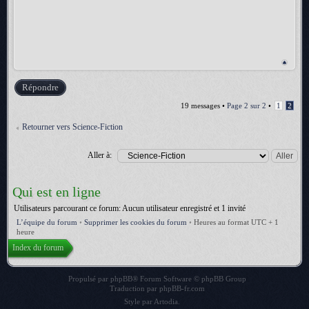
Répondre
19 messages •
Page
2
sur
2
•
1
2
Retourner vers Science-Fiction
Aller à:
Qui est en ligne
Utilisateurs parcourant ce forum: Aucun utilisateur enregistré et 1 invité
L’équipe du forum
•
Supprimer les cookies du forum
•
Heures au format UTC + 1
heure
Index du forum
Propulsé par
phpBB
® Forum Software © phpBB Group
Traduction par
phpBB-fr.com
Style par
Artodia
.