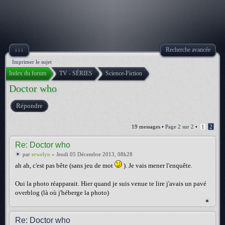
↓↓↓
Recherche avancée
Imprimer le sujet
Index du forum
TV - SÉRIES
Science-Fiction
Doctor who
Répondre
19 messages •
Page
2
sur
2
•
1
2
Re: Doctor who
par
erwelyn
» Jeudi 05 Décembre 2013, 08h28
ah ah, c'est pas bête (sans jeu de mot
). Je vais mener l'enquête.
Oui la photo réapparait. Hier quand je suis venue te lire j'avais un pavé
overblog (là où j'héberge la photo)
Re: Doctor who