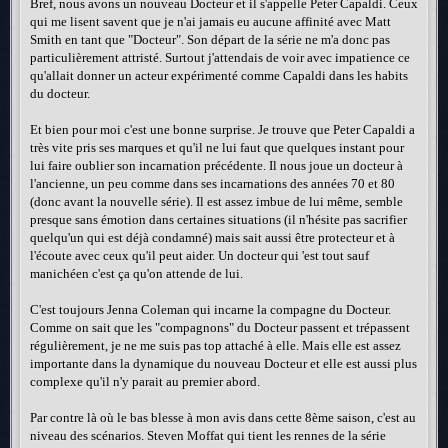
Bref, nous avons un nouveau Docteur et il s'appelle Peter Capaldi. Ceux
qui me lisent savent que je n'ai jamais eu aucune affinité avec Matt
Smith en tant que "Docteur". Son départ de la série ne m'a donc pas
particulièrement attristé. Surtout j'attendais de voir avec impatience ce
qu'allait donner un acteur expérimenté comme Capaldi dans les habits
du docteur.
Et bien pour moi c'est une bonne surprise. Je trouve que Peter Capaldi a
très vite pris ses marques et qu'il ne lui faut que quelques instant pour
lui faire oublier son incarnation précédente. Il nous joue un docteur à
l'ancienne, un peu comme dans ses incarnations des années 70 et 80
(donc avant la nouvelle série). Il est assez imbue de lui même, semble
presque sans émotion dans certaines situations (il n'hésite pas sacrifier
quelqu'un qui est déjà condamné) mais sait aussi être protecteur et à
l'écoute avec ceux qu'il peut aider. Un docteur qui 'est tout sauf
manichéen c'est ça qu'on attende de lui.
C'est toujours Jenna Coleman qui incarne la compagne du Docteur.
Comme on sait que les "compagnons" du Docteur passent et trépassent
régulièrement, je ne me suis pas top attaché à elle. Mais elle est assez
importante dans la dynamique du nouveau Docteur et elle est aussi plus
complexe qu'il n'y parait au premier abord.
Par contre là où le bas blesse à mon avis dans cette 8ème saison, c'est au
niveau des scénarios. Steven Moffat qui tient les rennes de la série