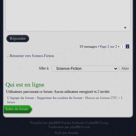
Répondre
19 messages •
Page
2
sur
2
•
1
2
Retourner vers Science-Fiction
Aller à:
Qui est en ligne
Utilisateurs parcourant ce forum: Aucun utilisateur enregistré et 2 invités
L’équipe du forum
•
Supprimer les cookies du forum
•
Heures au format UTC + 1
heure
Index du forum
Propulsé par
phpBB
® Forum Software © phpBB Group
Traduction par
phpBB-fr.com
Style par
Artodia
.