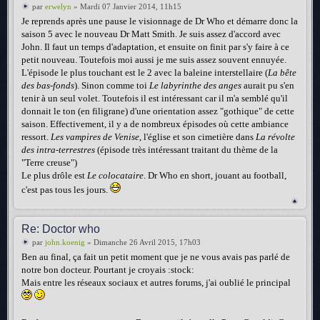
par
erwelyn
» Mardi 07 Janvier 2014, 11h15
Je reprends après une pause le visionnage de Dr Who et démarre donc la
saison 5 avec le nouveau Dr Matt Smith. Je suis assez d'accord avec
John. Il faut un temps d'adaptation, et ensuite on finit par s'y faire à ce
petit nouveau. Toutefois moi aussi je me suis assez souvent ennuyée.
L'épisode le plus touchant est le 2 avec la baleine interstellaire (
La bête
des bas-fonds
). Sinon comme toi
Le labyrinthe des anges
aurait pu s'en
tenir à un seul volet. Toutefois il est intéressant car il m'a semblé qu'il
donnait le ton (en filigrane) d'une orientation assez "gothique" de cette
saison. Effectivement, il y a de nombreux épisodes où cette ambiance
ressort.
Les vampires de Venise
, l'église et son cimetière dans
La révolte
des intra-terrestres
(épisode très intéressant traitant du thème de la
"Terre creuse")
Le plus drôle est
Le colocataire
. Dr Who en short, jouant au football,
c'est pas tous les jours.
Re: Doctor who
par
john.koenig
» Dimanche 26 Avril 2015, 17h03
Ben au final, ça fait un petit moment que je ne vous avais pas parlé de
notre bon docteur. Pourtant je croyais :stock:
Mais entre les réseaux sociaux et autres forums, j'ai oublié le principal