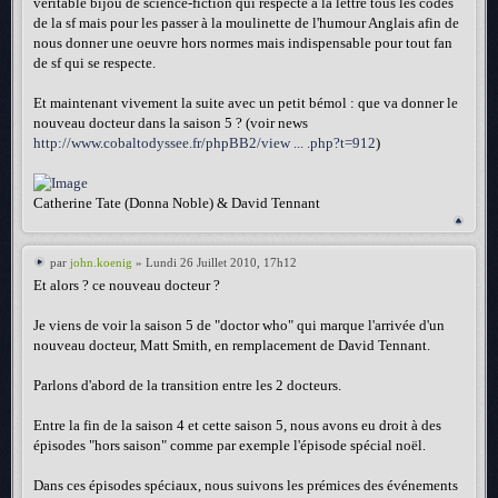
véritable bijou de science-fiction qui respecte à la lettre tous les codes
de la sf mais pour les passer à la moulinette de l'humour Anglais afin de
nous donner une oeuvre hors normes mais indispensable pour tout fan
de sf qui se respecte.
Et maintenant vivement la suite avec un petit bémol : que va donner le
nouveau docteur dans la saison 5 ? (voir news
http://www.cobaltodyssee.fr/phpBB2/view ... .php?t=912
)
Catherine Tate (Donna Noble) & David Tennant
par
john.koenig
» Lundi 26 Juillet 2010, 17h12
Et alors ? ce nouveau docteur ?
Je viens de voir la saison 5 de "doctor who" qui marque l'arrivée d'un
nouveau docteur, Matt Smith, en remplacement de David Tennant.
Parlons d'abord de la transition entre les 2 docteurs.
Entre la fin de la saison 4 et cette saison 5, nous avons eu droit à des
épisodes "hors saison" comme par exemple l'épisode spécial noël.
Dans ces épisodes spéciaux, nous suivons les prémices des événements