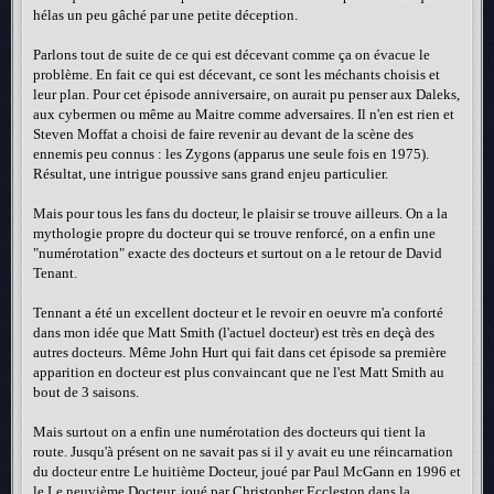
hélas un peu gâché par une petite déception.
Parlons tout de suite de ce qui est décevant comme ça on évacue le
problème. En fait ce qui est décevant, ce sont les méchants choisis et
leur plan. Pour cet épisode anniversaire, on aurait pu penser aux Daleks,
aux cybermen ou même au Maitre comme adversaires. Il n'en est rien et
Steven Moffat a choisi de faire revenir au devant de la scène des
ennemis peu connus : les Zygons (apparus une seule fois en 1975).
Résultat, une intrigue poussive sans grand enjeu particulier.
Mais pour tous les fans du docteur, le plaisir se trouve ailleurs. On a la
mythologie propre du docteur qui se trouve renforcé, on a enfin une
"numérotation" exacte des docteurs et surtout on a le retour de David
Tenant.
Tennant a été un excellent docteur et le revoir en oeuvre m'a conforté
dans mon idée que Matt Smith (l'actuel docteur) est très en deçà des
autres docteurs. Même John Hurt qui fait dans cet épisode sa première
apparition en docteur est plus convaincant que ne l'est Matt Smith au
bout de 3 saisons.
Mais surtout on a enfin une numérotation des docteurs qui tient la
route. Jusqu'à présent on ne savait pas si il y avait eu une réincarnation
du docteur entre Le huitième Docteur, joué par Paul McGann en 1996 et
le Le neuvième Docteur, joué par Christopher Eccleston dans la