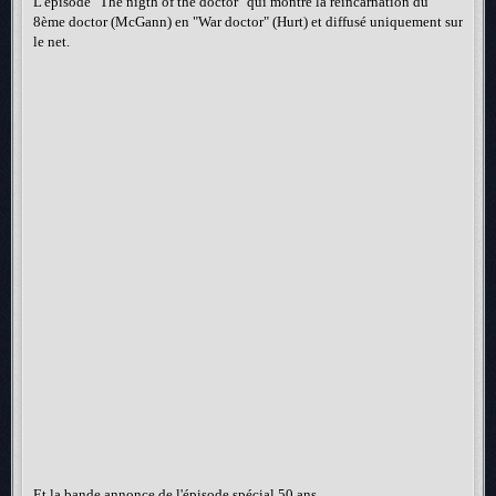
L'épisode "The nigth of the doctor" qui montre la réincarnation du
8ème doctor (McGann) en "War doctor" (Hurt) et diffusé uniquement sur
le net.
Et la bande annonce de l'épisode spécial 50 ans