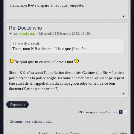
Tiens, mon K-9 a disparu. Il faut que j'enquête.
Re: Doctor who
par
john.koenig
» Mercredi 04 Décembre 2013, 19h30
erwelyn a écrit:
Tiens, mon K-9 a disparu. Il faut que j'enquête.
De quoi que tu causes, je le vois moi
Sinon K-9, c'est aussi l'appellation des unités Canines (un flic + 1 chien
policier) dans la police anglo-saxonne et américaine. ça vient peut peut
être aussi de là l'appellation du compagnon robot-chien de ce bon
docteur (K-nine pour canine ?)
Répondre
19 messages •
Page
1
sur
2
•
1
2
Retourner vers Science-Fiction
Aller à: