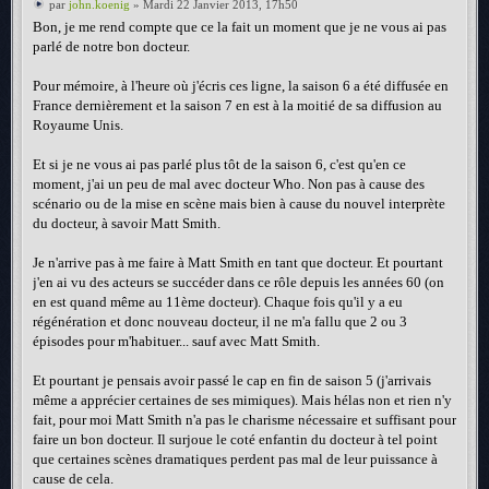
par
john.koenig
» Mardi 22 Janvier 2013, 17h50
Bon, je me rend compte que ce la fait un moment que je ne vous ai pas
parlé de notre bon docteur.
Pour mémoire, à l'heure où j'écris ces ligne, la saison 6 a été diffusée en
France dernièrement et la saison 7 en est à la moitié de sa diffusion au
Royaume Unis.
Et si je ne vous ai pas parlé plus tôt de la saison 6, c'est qu'en ce
moment, j'ai un peu de mal avec docteur Who. Non pas à cause des
scénario ou de la mise en scène mais bien à cause du nouvel interprète
du docteur, à savoir Matt Smith.
Je n'arrive pas à me faire à Matt Smith en tant que docteur. Et pourtant
j'en ai vu des acteurs se succéder dans ce rôle depuis les années 60 (on
en est quand même au 11ème docteur). Chaque fois qu'il y a eu
régénération et donc nouveau docteur, il ne m'a fallu que 2 ou 3
épisodes pour m'habituer... sauf avec Matt Smith.
Et pourtant je pensais avoir passé le cap en fin de saison 5 (j'arrivais
même a apprécier certaines de ses mimiques). Mais hélas non et rien n'y
fait, pour moi Matt Smith n'a pas le charisme nécessaire et suffisant pour
faire un bon docteur. Il surjoue le coté enfantin du docteur à tel point
que certaines scènes dramatiques perdent pas mal de leur puissance à
cause de cela.