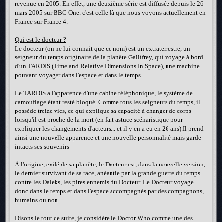
revenue en 2005. En effet, une deuxième série est diffusée depuis le 26
mars 2005 sur BBC One. c'est celle là que nous voyons actuellement en
France sur France 4.
Qui est le docteur ?
Le docteur (on ne lui connait que ce nom) est un extraterrestre, un
seigneur du temps originaire de la planète Gallifrey, qui voyage à bord
d'un TARDIS (Time and Relative Dimensions In Space), une machine
pouvant voyager dans l'espace et dans le temps.
Le TARDIS a l'apparence d'une cabine téléphonique, le système de
camouflage étant resté bloqué. Comme tous les seigneurs du temps, il
possède treize vies, ce qui explique sa capacité à changer de corps
lorsqu'il est proche de la mort (en fait astuce scénaristique pour
expliquer les changements d'acteurs... et il y en a eu en 26 ans).Il prend
ainsi une nouvelle apparence et une nouvelle personnalité mais garde
intacts ses souvenirs
À l'origine, exilé de sa planète, le Docteur est, dans la nouvelle version,
le dernier survivant de sa race, anéantie par la grande guerre du temps
contre les Daleks, les pires ennemis du Docteur. Le Docteur voyage
donc dans le temps et dans l'espace accompagnés par des compagnons,
humains ou non.
Disons le tout de suite, je considére le Doctor Who comme une des