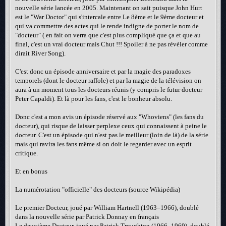
nouvelle série lancée en 2005. Maintenant on sait puisque John Hurt
est le "War Doctor" qui s'intercale entre Le 8ème et le 9ème docteur et
qui va commettre des actes qui le rende indigne de porter le nom de
"docteur" ( en fait on verra que c'est plus compliqué que ça et que au
final, c'est un vrai docteur mais Chut !!! Spoiler à ne pas révéler comme
dirait River Song).
C'est donc un épisode anniversaire et par la magie des paradoxes
temporels (dont le docteur raffole) et par la magie de la télévision on
aura à un moment tous les docteurs réunis (y compris le futur docteur
Peter Capaldi). Et là pour les fans, c'est le bonheur absolu.
Donc c'est a mon avis un épisode réservé aux "Whoviens" (les fans du
docteur), qui risque de laisser perplexe ceux qui connaissent à peine le
docteur. C'est un épisode qui n'est pas le meilleur (loin de là) de la série
mais qui ravira les fans même si on doit le regarder avec un esprit
critique.
Et en bonus
La numérotation "officielle" des docteurs (source Wikipédia)
Le premier Docteur, joué par William Hartnell (1963–1966), doublé
dans la nouvelle série par Patrick Donnay en français
Le deuxième Docteur, joué par Patrick Troughton (1966–1969), doublé