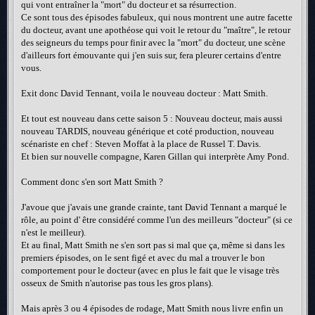
qui vont entraîner la "mort" du docteur et sa résurrection.
Ce sont tous des épisodes fabuleux, qui nous montrent une autre facette
du docteur, avant une apothéose qui voit le retour du "maître", le retour
des seigneurs du temps pour finir avec la "mort" du docteur, une scène
d'ailleurs fort émouvante qui j'en suis sur, fera pleurer certains d'entre
vous.
Exit donc David Tennant, voila le nouveau docteur : Matt Smith.
Et tout est nouveau dans cette saison 5 : Nouveau docteur, mais aussi
nouveau TARDIS, nouveau générique et coté production, nouveau
scénariste en chef : Steven Moffat à la place de Russel T. Davis.
Et bien sur nouvelle compagne, Karen Gillan qui interprète Amy Pond.
Comment donc s'en sort Matt Smith ?
J'avoue que j'avais une grande crainte, tant David Tennant a marqué le
rôle, au point d' être considéré comme l'un des meilleurs "docteur" (si ce
n'est le meilleur).
Et au final, Matt Smith ne s'en sort pas si mal que ça, même si dans les
premiers épisodes, on le sent figé et avec du mal a trouver le bon
comportement pour le docteur (avec en plus le fait que le visage très
osseux de Smith n'autorise pas tous les gros plans).
Mais après 3 ou 4 épisodes de rodage, Matt Smith nous livre enfin un