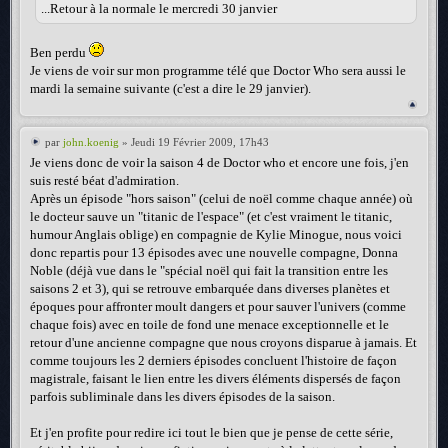
...Retour à la normale le mercredi 30 janvier
Ben perdu
Je viens de voir sur mon programme télé que Doctor Who sera aussi le
mardi la semaine suivante (c'est a dire le 29 janvier).
par
john.koenig
» Jeudi 19 Février 2009, 17h43
Je viens donc de voir la saison 4 de Doctor who et encore une fois, j'en
suis resté béat d'admiration.
Après un épisode "hors saison" (celui de noël comme chaque année) où
le docteur sauve un "titanic de l'espace" (et c'est vraiment le titanic,
humour Anglais oblige) en compagnie de Kylie Minogue, nous voici
donc repartis pour 13 épisodes avec une nouvelle compagne, Donna
Noble (déjà vue dans le "spécial noël qui fait la transition entre les
saisons 2 et 3), qui se retrouve embarquée dans diverses planètes et
époques pour affronter moult dangers et pour sauver l'univers (comme
chaque fois) avec en toile de fond une menace exceptionnelle et le
retour d'une ancienne compagne que nous croyons disparue à jamais. Et
comme toujours les 2 derniers épisodes concluent l'histoire de façon
magistrale, faisant le lien entre les divers éléments dispersés de façon
parfois subliminale dans les divers épisodes de la saison.
Et j'en profite pour redire ici tout le bien que je pense de cette série,