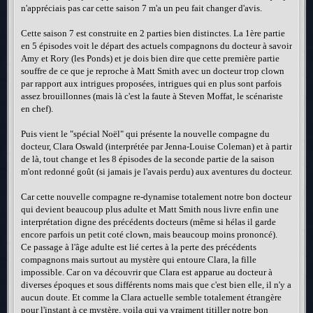
n'appréciais pas car cette saison 7 m'a un peu fait changer d'avis.
Cette saison 7 est construite en 2 parties bien distinctes. La 1ère partie
en 5 épisodes voit le départ des actuels compagnons du docteur à savoir
Amy et Rory (les Ponds) et je dois bien dire que cette première partie
souffre de ce que je reproche à Matt Smith avec un docteur trop clown
par rapport aux intrigues proposées, intrigues qui en plus sont parfois
assez brouillonnes (mais là c'est la faute à Steven Moffat, le scénariste
en chef).
Puis vient le "spécial Noël" qui présente la nouvelle compagne du
docteur, Clara Oswald (interprétée par Jenna-Louise Coleman) et à partir
de là, tout change et les 8 épisodes de la seconde partie de la saison
m'ont redonné goût (si jamais je l'avais perdu) aux aventures du docteur.
Car cette nouvelle compagne re-dynamise totalement notre bon docteur
qui devient beaucoup plus adulte et Matt Smith nous livre enfin une
interprétation digne des précédents docteurs (même si hélas il garde
encore parfois un petit coté clown, mais beaucoup moins prononcé).
Ce passage à l'âge adulte est lié certes à la perte des précédents
compagnons mais surtout au mystère qui entoure Clara, la fille
impossible. Car on va découvrir que Clara est apparue au docteur à
diverses époques et sous différents noms mais que c'est bien elle, il n'y a
aucun doute. Et comme la Clara actuelle semble totalement étrangère
pour l'instant à ce mystère, voila qui va vraiment titiller notre bon