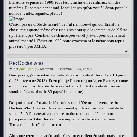
L'histoire se passe en 1980, tous les humains et les animaux ont des
numéros. Et comme par hasard, le seul chien qu'on voit à l'écran porte le
nom de ... allez regardez plutôt !
C'est-il pas un drôle de hasard ? Je n'ai rien trouvé qui confirmait la
chose, mais quand même c'est trop gros pour que les créateurs de K-9 ne
s'y réfèrent pas. Combien de chance pouvait-il y avoir pour que le seul
animal montré à l'écran en 1930 porte exactement le même nom repris
plus tard ? peu AMHA.
Re: Doctor who
par
john.koenig
» Mercredi 04 Décembre 2013, 18h04
Bon, je sais, j'ai un retard considérable car il a été diffusé il y a 10 jours
(le 23 novembre 2013). Et en plus je l'ai vu ce jour là, en France, comme
un nombre considérable de pays d'ailleurs. En fait il a été diffusé en
simultané dans plus de 85 pays (de mémoire).
De quoi je parle ? mais de l'épisode spécial 50ème anniversaire du
Docteur Who. Un épisode exceptionnel qui faisait suite au final de la
saison 7 où l'on voyait apparaitre un docteur jusque là inconnu
(interprété par John Hurt) et qui marquait aussi le retour de David
Tennant dans le rôle du docteur.
Alors que retenir de car épisode. C'est un excellent épisode mais qui est