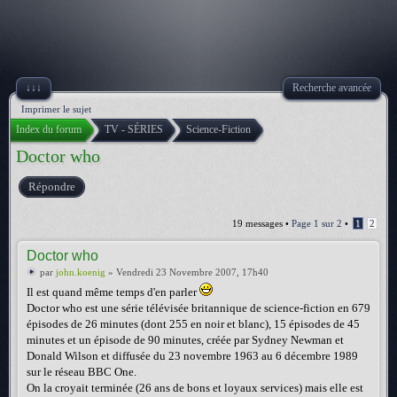
↓↓↓
Recherche avancée
Imprimer le sujet
Index du forum
TV - SÉRIES
Science-Fiction
Doctor who
Répondre
19 messages •
Page
1
sur
2
•
1
2
Doctor who
par
john.koenig
» Vendredi 23 Novembre 2007, 17h40
Il est quand même temps d'en parler
Doctor who est une série télévisée britannique de science-fiction en 679
épisodes de 26 minutes (dont 255 en noir et blanc), 15 épisodes de 45
minutes et un épisode de 90 minutes, créée par Sydney Newman et
Donald Wilson et diffusée du 23 novembre 1963 au 6 décembre 1989
sur le réseau BBC One.
On la croyait terminée (26 ans de bons et loyaux services) mais elle est