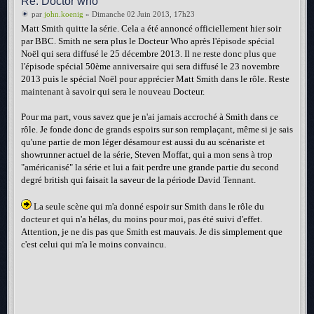
Re: Doctor who
par
john.koenig
» Dimanche 02 Juin 2013, 17h23
Matt Smith quitte la série. Cela a été annoncé officiellement hier soir
par BBC. Smith ne sera plus le Docteur Who après l'épisode spécial
Noël qui sera diffusé le 25 décembre 2013. Il ne reste donc plus que
l'épisode spécial 50ème anniversaire qui sera diffusé le 23 novembre
2013 puis le spécial Noël pour apprécier Matt Smith dans le rôle. Reste
maintenant à savoir qui sera le nouveau Docteur.
Pour ma part, vous savez que je n'ai jamais accroché à Smith dans ce
rôle. Je fonde donc de grands espoirs sur son remplaçant, même si je sais
qu'une partie de mon léger désamour est aussi du au scénariste et
showrunner actuel de la série, Steven Moffat, qui a mon sens à trop
"américanisé" la série et lui a fait perdre une grande partie du second
degré british qui faisait la saveur de la période David Tennant.
La seule scène qui m'a donné espoir sur Smith dans le rôle du
docteur et qui n'a hélas, du moins pour moi, pas été suivi d'effet.
Attention, je ne dis pas que Smith est mauvais. Je dis simplement que
c'est celui qui m'a le moins convaincu.