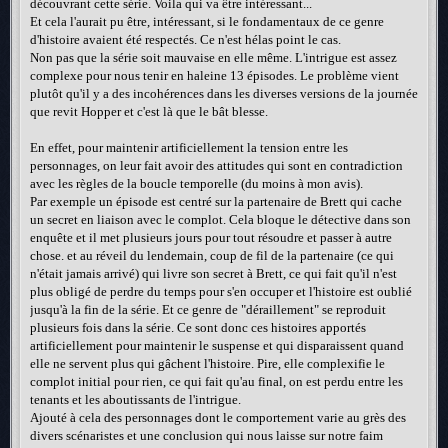
découvrant cette série. Voila qui va être intéressant...
Et cela l'aurait pu être, intéressant, si le fondamentaux de ce genre
d'histoire avaient été respectés. Ce n'est hélas point le cas.
Non pas que la série soit mauvaise en elle même. L'intrigue est assez
complexe pour nous tenir en haleine 13 épisodes. Le problème vient
plutôt qu'il y a des incohérences dans les diverses versions de la journée
que revit Hopper et c'est là que le bât blesse.
En effet, pour maintenir artificiellement la tension entre les
personnages, on leur fait avoir des attitudes qui sont en contradiction
avec les règles de la boucle temporelle (du moins à mon avis).
Par exemple un épisode est centré sur la partenaire de Brett qui cache
un secret en liaison avec le complot. Cela bloque le détective dans son
enquête et il met plusieurs jours pour tout résoudre et passer à autre
chose. et au réveil du lendemain, coup de fil de la partenaire (ce qui
n'était jamais arrivé) qui livre son secret à Brett, ce qui fait qu'il n'est
plus obligé de perdre du temps pour s'en occuper et l'histoire est oublié
jusqu'à la fin de la série. Et ce genre de "déraillement" se reproduit
plusieurs fois dans la série. Ce sont donc ces histoires apportés
artificiellement pour maintenir le suspense et qui disparaissent quand
elle ne servent plus qui gâchent l'histoire. Pire, elle complexifie le
complot initial pour rien, ce qui fait qu'au final, on est perdu entre les
tenants et les aboutissants de l'intrigue.
Ajouté à cela des personnages dont le comportement varie au grès des
divers scénaristes et une conclusion qui nous laisse sur notre faim