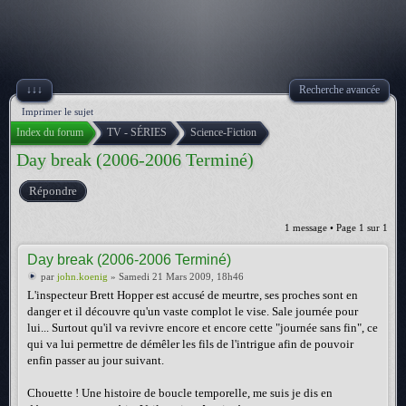
↓↓↓
Recherche avancée
Imprimer le sujet
Index du forum
TV - SÉRIES
Science-Fiction
Day break (2006-2006 Terminé)
Répondre
1 message • Page
1
sur
1
Day break (2006-2006 Terminé)
par
john.koenig
» Samedi 21 Mars 2009, 18h46
L'inspecteur Brett Hopper est accusé de meurtre, ses proches sont en
danger et il découvre qu'un vaste complot le vise. Sale journée pour
lui... Surtout qu'il va revivre encore et encore cette "journée sans fin", ce
qui va lui permettre de démêler les fils de l'intrigue afin de pouvoir
enfin passer au jour suivant.
Chouette ! Une histoire de boucle temporelle, me suis je dis en