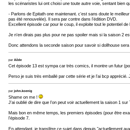
les scénaristes lui ont choisi une toute autre voie, sentant bien 
- Parlons de Epitath one maintenant. c'est sans doute le meilleur é
pas été renouvelée). Il sera par contre dans l'édition DVD.
Excellent épisode car pour le coup, il exploite tout le potentiel 
Je n'en dirais pas plus pour ne pas spoiler mais si la saison 2 e
Donc attendons la seconde saison pour savoir si dollhouse sera
par
Aède
Cet épisode 13 est sympa car très comics, il montre un futur (p
Perso je suis très emballé par cette série et je l'ai bcp apprécié.
par
john.koenig
Shame on me !
J'ai oublié de dire que l'on peut voir actuellement la saison 1 su
Mais bon en même temps, les premiers épisodes (pour être exact t
l'épisode 7.
En attendant, je transfère ce sujet dans depuis "actuellement au