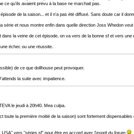
que ce qu'ils avaient prévu à la base ne marchait pas.
pisode de la saison... et il n'a pas été diffusé. Sans doute car il donn
de la série et nous montre enfin dans quelle direction Joss Whedon veut
st dans la veine de cet épisode, on va vers de la bonne sf et vers une
 une échec ou une réussite.
ossible) de ce que dollhouse peut provoquer.
 J'attends la suite avec impatience.
r TEVA le jeudi à 20h40. Mea culpa.
oute la première moitié de la saison) sont fortement dispensables et 
x USA" vers "séries sf" pour être en accord avec l'esprit du forum