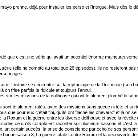
o prenne, déjà pour installer les perso et l'intrigue. Mais dès le déb
ersuadé que c'est une série qui avait un potentiel énorme malheureusem
 série (elle ne compte au total que 26 épisodes), ils ne resteront pas su
personnages.
sque l'histoire se concentre sur la mythologie de la Dollhouse (son but,
n frise parfois le ridicule et toujours l'ennui.
s sur les missions de la dollhouse qui ont totalement plombé la série
ui sont totalement ratés, avec des missions sans queue ni tête et su
 que pour eux c'était fini, qu'ils ont "lâché les chevaux" et là on se 
a Roxum et la guerre entre les diverse dollhouse et avec la révolte de
odes ce qu'ils comptaient raconter sur plusieurs saisons et c'est là qu
in, un certain succès, la prise de conscience par echo de ses personnal
ne bonne saison 3, La guerre totale contre Roxum et la découverte des v