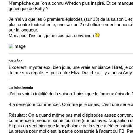
N'empêche que l'on a connu Whedon plus inspiré. Et ce manque d'in
générique de Buffy ?
Je n'ai vu que les 6 premiers épisodes (sur 13) de la saison 1 e
plus contre toute attente, une saison 2 est officiellement annoncée
sur la longueur.
Mais pour l'instant, je ne suis pas convaincu
par
Aède
Excellent, mystérieux, bien joué, une vraie ambiance ! Bref, je c
Je me suis régalé. Et puis outre Eliza Duschku, il y a aussi Amy
par
john.koenig
J'ai pu voir la totalité de la saison 1 ainsi que le fameux épisod
-La série pour commencer. Comme je le disais, c'est une série 
Résultat : On a quand même pas mal d'épisodes assez convenus, a
commence a prendre bonne tournure (surtout avec l'apparition d
Et puis on sent bien que la mythologie de la série a été construit
La preuve pour moi c'est la partie consacrée à l'agent du FBI Paul B