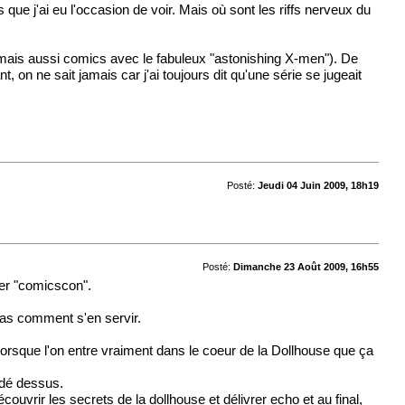
ue j'ai eu l'occasion de voir. Mais où sont les riffs nerveux du
es mais aussi comics avec le fabuleux "astonishing X-men"). De
, on ne sait jamais car j'ai toujours dit qu'une série se jugeait
Posté:
Jeudi 04 Juin 2009, 18h19
Posté:
Dimanche 23 Août 2009, 16h55
nier "comicscon".
pas comment s'en servir.
orsque l'on entre vraiment dans le coeur de la Dollhouse que ça
rodé dessus.
écouvrir les secrets de la dollhouse et délivrer echo et au final,