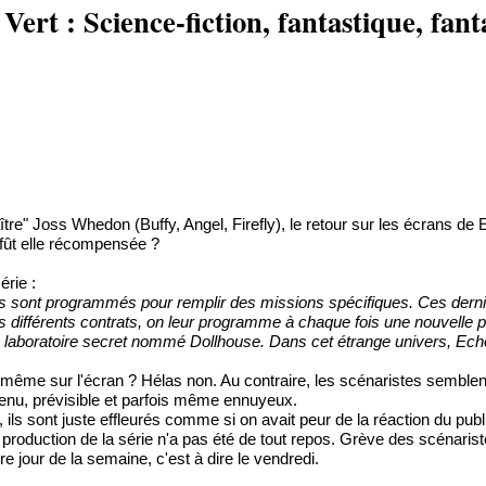
rt : Science-fiction, fantastique, fanta
ître" Joss Whedon (Buffy, Angel, Firefly), le retour sur les écrans de 
 fût elle récompensée ?
érie :
sont programmés pour remplir des missions spécifiques. Ces derniè
 leurs différents contrats, on leur programme à chaque fois une nouvell
u laboratoire secret nommé Dollhouse. Dans cet étrange univers, Echo,
e même sur l'écran ? Hélas non. Au contraire, les scénaristes semblent 
nvenu, prévisible et parfois même ennuyeux.
ils sont juste effleurés comme si on avait peur de la réaction du public
roduction de la série n'a pas été de tout repos. Grève des scénariste
ire jour de la semaine, c'est à dire le vendredi.