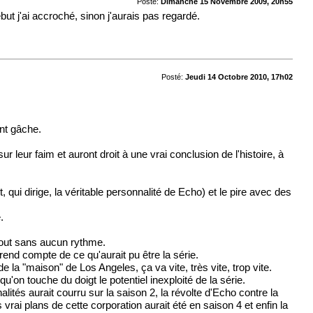
Posté:
Dimanche 15 Novembre 2009, 20h55
ut j'ai accroché, sinon j'aurais pas regardé.
Posté:
Jeudi 14 Octobre 2010, 17h02
ent gâche.
r leur faim et auront droit à une vrai conclusion de l'histoire, à
 qui dirige, la véritable personnalité de Echo) et le pire avec des
.
rtout sans aucun rythme.
rend compte de ce qu'aurait pu être la série.
 la "maison" de Los Angeles, ça va vite, très vite, trop vite.
'on touche du doigt le potentiel inexploité de la série.
ités aurait courru sur la saison 2, la révolte d'Echo contre la
rai plans de cette corporation aurait été en saison 4 et enfin la