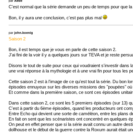
par
Aède
C'est normal que la série demande un peu de temps pour que la may
Bon, il y aura une conclusion, c'est pas plus mal
par
john.koenig
Saison 2
Bon, il est temps que je vous en parle de cette saison 2.
J'ai fini de la voir il y a quelques jours sur TEVA et je reste p
Disons le tout de suite pour ceux qui voudraient s'investir dans la
une vrai réponse à la mythologie et à une vrai fin pour tous les 
Cette saison 2 est à l'image de ce qu'est tout la série. Du bon lor
épisodes ennuyeux sur les diverses missions des "poupées" où là o
Et comme dans la première saison, ce sont ces épisodes unitaire
Dans cette saison 2, ce sont les 5 premiers épisodes (sur 13) q
C'est à partir du 6ème épisodes, quand les producteurs ont compris
Entre Echo qui devient une sorte de caméléon, entre les plans de l
En fait on sent que les scénaristes ont concentré en quelques épis
On peut en effet penser que si la série avait connu un autre dest
dollhouse et le début de la guerre contre la Roxum aurait était u