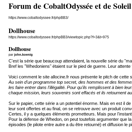
Forum de CobaltOdyssée et de Soleil Ve
https://www.cobaltodyssee.fr/phpBB3/
Dollhouse
https://www.cobaltodyssee.fr/phpBB3/viewtopic.php?f=3&t=975
Dollhouse
par
john.koenig
C'est la série que beaucoup attendaient, la nouvelle série du "ma
Bref les "Whedoniens" étaient sur le pied de guerre. Leur attente
Voici comment le site allocine.fr nous présente le pitch de cette s
Au sein d'un programme top secret, des hommes et des femmes 
les faire entrer dans l'illégalité. Pour qu'ils remplissent à bien
chaque mission, leurs souvenirs sont effacés et ils retournent a
Sur le papier, cette série a un potentiel énorme. Mais en est il d
leur sont offertes et au final, on se retrouve avec un produit co
Certes, il y a quelques éléments prometteurs. Mais pour l'instant, 
Pour la défense de Whedon, on peut toutefois argumenter que la p
épisodes (le pilote entre autre a du être retourné) et diffusion le p