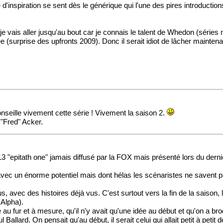
spiration se sent dès le générique qui l'une des pires introductions q
t je vais aller jusqu'au bout car je connais le talent de Whedon (séri
 (surprise des upfronts 2009). Donc il serait idiot de lâcher maintenant
onseille vivement cette série ! Vivement la saison 2.
 "Fred" Acker.
e 13 "epitath one" jamais diffusé par la FOX mais présenté lors du der
avec un énorme potentiel mais dont hélas les scénaristes ne savent 
vec des histoires déjà vus. C'est surtout vers la fin de la saison, l
'Alpha).
e au fur et à mesure, qu'il n'y avait qu'une idée au début et qu'on a b
allard. On pensait qu'au début, il serait celui qui allait petit à petit d