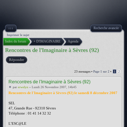
↓↓↓
Recherche avancée
Imprimer le sujet
Index du forum
+ D'IMAGINAIRE
Agenda
Rencontres de l'Imaginaire à Sèvres (92)
Répondre
23 messages •
Page
1
sur
2
•
1
2
Rencontres de l'Imaginaire à Sèvres (92)
par
erwelyn
» Lundi 26 Novembre 2007, 14h45
Rencontres de l'Imaginaire à Sèvres (92) le samedi 8 décembre 2007
SEL
47, Grande Rue - 92310 Sèvres
Téléphone : 01 41 14 32 32
L’ESC@LE