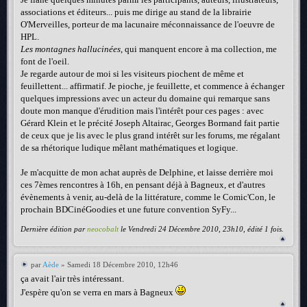
associations et éditeurs... puis me dirige au stand de la librairie
O'Merveilles, porteur de ma lacunaire méconnaissance de l'oeuvre de
HPL.
Les montagnes hallucinées
, qui manquent encore à ma collection, me
font de l'oeil.
Je regarde autour de moi si les visiteurs piochent de même et
feuillettent... affirmatif. Je pioche, je feuillette, et commence à échanger
quelques impressions avec un acteur du domaine qui remarque sans
doute mon manque d'érudition mais l'intérêt pour ces pages : avec
Gérard Klein et le précité Joseph Altairac, Georges Bormand fait partie
de ceux que je lis avec le plus grand intérêt sur les forums, me régalant
de sa rhétorique ludique mêlant mathématiques et logique.
Je m'acquitte de mon achat auprès de Delphine, et laisse derrière moi
ces 7èmes rencontres à 16h, en pensant déjà à Bagneux, et d'autres
évènements à venir, au-delà de la littérature, comme le Comic'Con, le
prochain BDCinéGoodies et une future convention SyFy...
Dernière édition par
neocobalt
le Vendredi 24 Décembre 2010, 23h10, édité 1 fois.
par
Aède
» Samedi 18 Décembre 2010, 12h46
ça avait l'air très intéressant.
J'espère qu'on se verra en mars à Bagneux