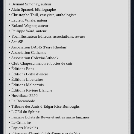
• Bernard Simonay, auteur
• Alain Sprauel, bibliographe
• Christophe Thill, essayiste, anthologiste
• Laurent Whale, auteur
• Roland Wagner, auteur
• Philippe Ward, auteur
• Yoz, illustrateur Editeurs, associations, revues
• ActuSF
• Association BASIS (Perry Rhodan)
• Association Catharsis
• Association Colexia/Artbook
• Club Chapeau melon et bottes de cuir
• Éditions Eons
• Éditions Griffe d’encre
• Éditions Libertaires
• Éditions Malpertuis
• Éditions Rivière Blanche
• Hoshikaze 2250
• Le Rocambole
• Tribune des Amis d’Edgar Rice Burroughs
• L’OEil du Sphinx
• Fanzine Éclats de Rêves et autres micro fanzines
• Le Grimoire
• Papiers Nickelés
• Présences d’Esprit (club d’amateurs de SF)