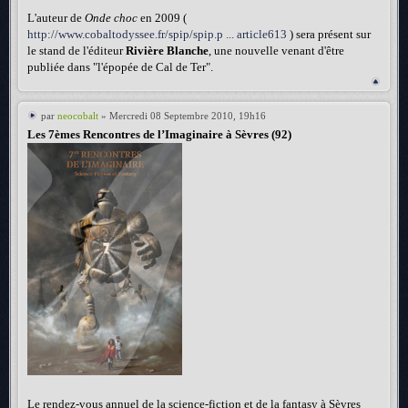
L'auteur de
Onde choc
en 2009 (
http://www.cobaltodyssee.fr/spip/spip.p ... article613
) sera présent sur
le stand de l'éditeur
Rivière Blanche
, une nouvelle venant d'être
publiée dans "l'épopée de Cal de Ter".
par
neocobalt
» Mercredi 08 Septembre 2010, 19h16
Les 7èmes Rencontres de l’Imaginaire à Sèvres (92)
Le rendez-vous annuel de la science-fiction et de la fantasy à Sèvres