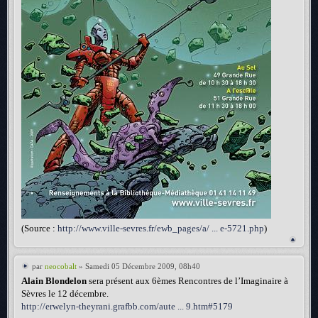
(Source :
http://www.ville-sevres.fr/ewb_pages/a/ ... e-5721.php
)
par
neocobalt
» Samedi 05 Décembre 2009, 08h40
Alain Blondelon
sera présent aux 6èmes Rencontres de l’Imaginaire à
Sèvres le 12 décembre.
http://erwelyn-theyrani.grafbb.com/aute ... 9.htm#5179