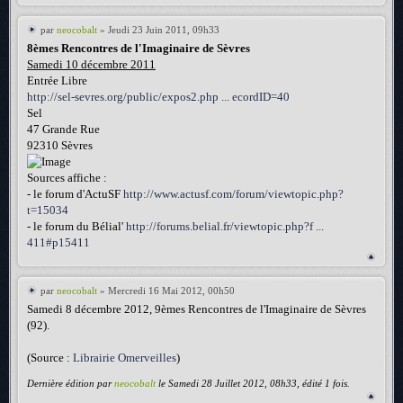
par
neocobalt
» Jeudi 23 Juin 2011, 09h33
8èmes Rencontres de l'Imaginaire de Sèvres
Samedi 10 décembre 2011
Entrée Libre
http://sel-sevres.org/public/expos2.php ... ecordID=40
Sel
47 Grande Rue
92310 Sèvres
Sources affiche :
- le forum d'ActuSF
http://www.actusf.com/forum/viewtopic.php?
t=15034
- le forum du Bélial'
http://forums.belial.fr/viewtopic.php?f ...
411#p15411
par
neocobalt
» Mercredi 16 Mai 2012, 00h50
Samedi 8 décembre 2012, 9èmes Rencontres de l'Imaginaire de Sèvres
(92).
(Source :
Librairie Omerveilles
)
Dernière édition par
neocobalt
le Samedi 28 Juillet 2012, 08h33, édité 1 fois.