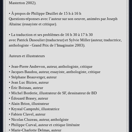
Masterton 2002).
• À propos de Philippe Druillet de 15 h à 16 h
Questions-réponses avec l’auteur sur son oeuvre, animées par Joseph
Altairac (essayiste et critique).
• La traduction et ses problèmes de 16 h 30 à 17 h 30
avec Patrick Dusoulier (traducteur) et Sylvie Miller (auteur, traductrice,
anthologiste - Grand Prix de l’Imaginaire 2003).
Auteurs et illustrateurs
• Jean-Pierre Andrevon, auteur, anthologiste, critique
• Jacques Baudou, auteur, essayiste, anthologiste, critique
• Stéphane Beauverger, auteur
• Jean Luc Bizien, auteur
• Éric Boissau, auteur
• Michel Borderie, illustrateur de SF, dessinateur de BD
• Édouard Brasey, auteur
• Alain Brion, illustrateur
• Krystal Camprubi, illustratrice
• Fabien Clavel, auteur
• Nicolas Cluzeau, auteur, antholgiste
• Philippe Curval, auteur et critique littéraire
• Marie-Charlotte Delmas, auteur