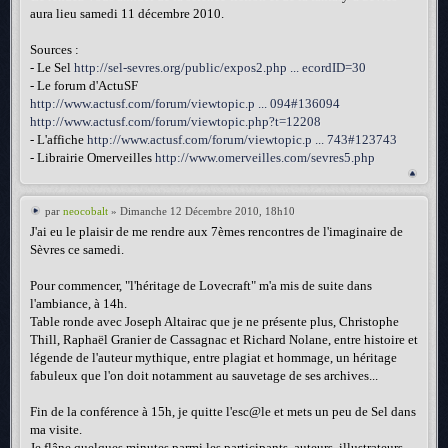
aura lieu samedi 11 décembre 2010.
Sources :
- Le Sel
http://sel-sevres.org/public/expos2.php ... ecordID=30
- Le forum d'ActuSF
http://www.actusf.com/forum/viewtopic.p ... 094#136094
http://www.actusf.com/forum/viewtopic.php?t=12208
- L'affiche
http://www.actusf.com/forum/viewtopic.p ... 743#123743
- Librairie Omerveilles
http://www.omerveilles.com/sevres5.php
par
neocobalt
» Dimanche 12 Décembre 2010, 18h10
J'ai eu le plaisir de me rendre aux 7èmes rencontres de l'imaginaire de
Sèvres ce samedi.
Pour commencer, "l'héritage de Lovecraft" m'a mis de suite dans
l'ambiance, à 14h.
Table ronde avec Joseph Altairac que je ne présente plus, Christophe
Thill, Raphaël Granier de Cassagnac et Richard Nolane, entre histoire et
légende de l'auteur mythique, entre plagiat et hommage, un héritage
fabuleux que l'on doit notamment au sauvetage de ses archives...
Fin de la conférence à 15h, je quitte l'esc@le et mets un peu de Sel dans
ma visite.
Je flâne quelques minutes parmi les participants, auteurs, illustrateurs,