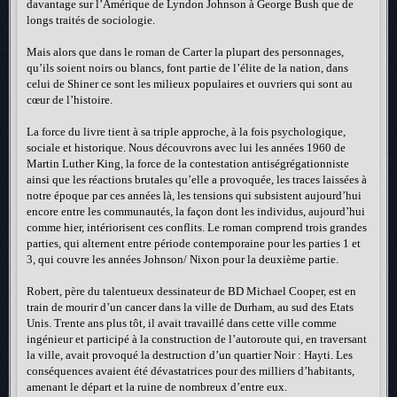
davantage sur l’Amérique de Lyndon Johnson à George Bush que de
longs traités de sociologie.
Mais alors que dans le roman de Carter la plupart des personnages,
qu’ils soient noirs ou blancs, font partie de l’élite de la nation, dans
celui de Shiner ce sont les milieux populaires et ouvriers qui sont au
cœur de l’histoire.
La force du livre tient à sa triple approche, à la fois psychologique,
sociale et historique. Nous découvrons avec lui les années 1960 de
Martin Luther King, la force de la contestation antiségrégationniste
ainsi que les réactions brutales qu’elle a provoquée, les traces laissées à
notre époque par ces années là, les tensions qui subsistent aujourd’hui
encore entre les communautés, la façon dont les individus, aujourd’hui
comme hier, intériorisent ces conflits. Le roman comprend trois grandes
parties, qui alternent entre période contemporaine pour les parties 1 et
3, qui couvre les années Johnson/ Nixon pour la deuxième partie.
Robert, père du talentueux dessinateur de BD Michael Cooper, est en
train de mourir d’un cancer dans la ville de Durham, au sud des Etats
Unis. Trente ans plus tôt, il avait travaillé dans cette ville comme
ingénieur et participé à la construction de l’autoroute qui, en traversant
la ville, avait provoqué la destruction d’un quartier Noir : Hayti. Les
conséquences avaient été dévastatrices pour des milliers d’habitants,
amenant le départ et la ruine de nombreux d’entre eux.