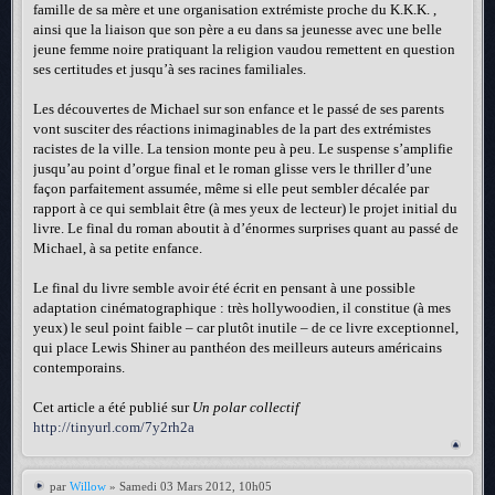
famille de sa mère et une organisation extrémiste proche du K.K.K. ,
ainsi que la liaison que son père a eu dans sa jeunesse avec une belle
jeune femme noire pratiquant la religion vaudou remettent en question
ses certitudes et jusqu’à ses racines familiales.
Les découvertes de Michael sur son enfance et le passé de ses parents
vont susciter des réactions inimaginables de la part des extrémistes
racistes de la ville. La tension monte peu à peu. Le suspense s’amplifie
jusqu’au point d’orgue final et le roman glisse vers le thriller d’une
façon parfaitement assumée, même si elle peut sembler décalée par
rapport à ce qui semblait être (à mes yeux de lecteur) le projet initial du
livre. Le final du roman aboutit à d’énormes surprises quant au passé de
Michael, à sa petite enfance.
Le final du livre semble avoir été écrit en pensant à une possible
adaptation cinématographique : très hollywoodien, il constitue (à mes
yeux) le seul point faible – car plutôt inutile – de ce livre exceptionnel,
qui place Lewis Shiner au panthéon des meilleurs auteurs américains
contemporains.
Cet article a été publié sur
Un polar collectif
http://tinyurl.com/7y2rh2a
par
Willow
» Samedi 03 Mars 2012, 10h05