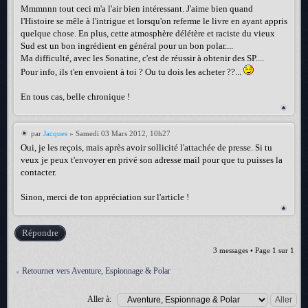
Mmmnnn tout ceci m'a l'air bien intéressant. J'aime bien quand
l'Histoire se mêle à l'intrigue et lorsqu'on referme le livre en ayant appris
quelque chose. En plus, cette atmosphère délétère et raciste du vieux
Sud est un bon ingrédient en général pour un bon polar....
Ma difficulté, avec les Sonatine, c'est de réussir à obtenir des SP....
Pour info, ils t'en envoient à toi ? Ou tu dois les acheter ??...
En tous cas, belle chronique !
par
Jacques
» Samedi 03 Mars 2012, 10h27
Oui, je les reçois, mais après avoir sollicité l'attachée de presse. Si tu
veux je peux t'envoyer en privé son adresse mail pour que tu puisses la
contacter.
Sinon, merci de ton appréciation sur l'article !
Répondre
3 messages • Page
1
sur
1
Retourner vers Aventure, Espionnage & Polar
Aller à: