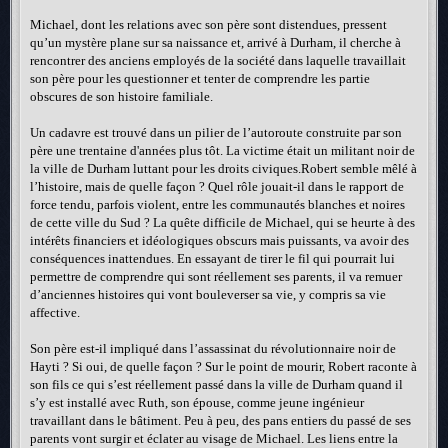
Michael, dont les relations avec son père sont distendues, pressent
qu’un mystère plane sur sa naissance et, arrivé à Durham, il cherche à
rencontrer des anciens employés de la société dans laquelle travaillait
son père pour les questionner et tenter de comprendre les partie
obscures de son histoire familiale.
Un cadavre est trouvé dans un pilier de l’autoroute construite par son
père une trentaine d'années plus tôt. La victime était un militant noir de
la ville de Durham luttant pour les droits civiques.Robert semble mêlé à
l’histoire, mais de quelle façon ? Quel rôle jouait-il dans le rapport de
force tendu, parfois violent, entre les communautés blanches et noires
de cette ville du Sud ? La quête difficile de Michael, qui se heurte à des
intérêts financiers et idéologiques obscurs mais puissants, va avoir des
conséquences inattendues. En essayant de tirer le fil qui pourrait lui
permettre de comprendre qui sont réellement ses parents, il va remuer
d’anciennes histoires qui vont bouleverser sa vie, y compris sa vie
affective.
Son père est-il impliqué dans l’assassinat du révolutionnaire noir de
Hayti ? Si oui, de quelle façon ? Sur le point de mourir, Robert raconte à
son fils ce qui s’est réellement passé dans la ville de Durham quand il
s’y est installé avec Ruth, son épouse, comme jeune ingénieur
travaillant dans le bâtiment. Peu à peu, des pans entiers du passé de ses
parents vont surgir et éclater au visage de Michael. Les liens entre la