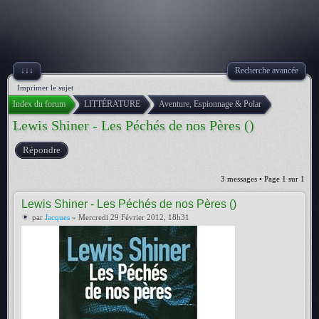
↓↓↓
Recherche avancée
Imprimer le sujet
Index du forum
LITTÉRATURE
Aventure, Espionnage & Polar
Lewis Shiner - Les Péchés de nos Pères ()
Répondre
3 messages • Page
1
sur
1
Lewis Shiner - Les Péchés de nos Pères ()
par
Jacques
» Mercredi 29 Février 2012, 18h31