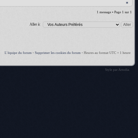
1 message • Page
1
sur
1
Aller à:
L’équipe du forum
•
Supprimer les cookies du forum
•
Heures au format UTC + 1 heure
Style par
Artodia
.