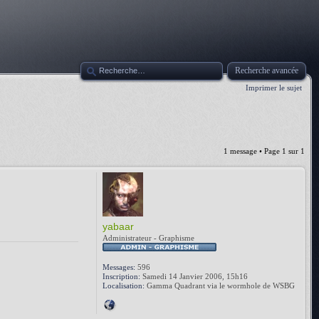
Recherche avancée
Imprimer le sujet
1 message • Page
1
sur
1
yabaar
Administrateur - Graphisme
Messages:
596
Inscription:
Samedi 14 Janvier 2006, 15h16
Localisation:
Gamma Quadrant via le wormhole de WSBG