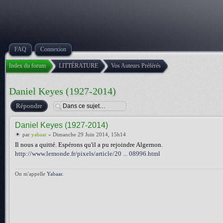
FAQ
Connexion
Index du forum
LITTÉRATURE
Vos Auteurs Préférés
Daniel Keyes (1927-2014)
Répondre
Daniel Keyes (1927-2014)
par
yabaar
» Dimanche 29 Juin 2014, 15h14
Il nous a quitté. Espérons qu'il a pu rejoindre Algernon.
http://www.lemonde.fr/pixels/article/20 ... 08996.html
On m'appelle
Yabaar
.