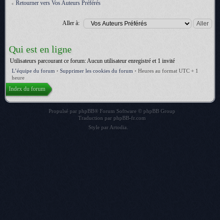
Retourner vers Vos Auteurs Préférés
Aller à:
Qui est en ligne
Utilisateurs parcourant ce forum: Aucun utilisateur enregistré et 1 invité
L’équipe du forum
•
Supprimer les cookies du forum
•
Heures au format UTC + 1
heure
Index du forum
Propulsé par
phpBB
® Forum Software © phpBB Group
Traduction par
phpBB-fr.com
Style par
Artodia
.