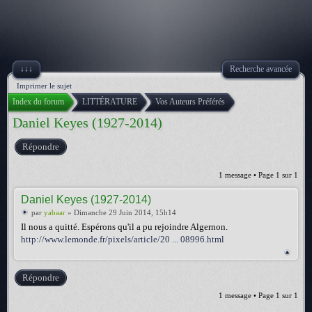
↓↓↓
Recherche avancée
Imprimer le sujet
Index du forum
LITTÉRATURE
Vos Auteurs Préférés
Daniel Keyes (1927-2014)
Répondre
1 message • Page
1
sur
1
Daniel Keyes (1927-2014)
par
yabaar
» Dimanche 29 Juin 2014, 15h14
Il nous a quitté. Espérons qu'il a pu rejoindre Algernon.
http://www.lemonde.fr/pixels/article/20 ... 08996.html
Répondre
1 message • Page
1
sur
1