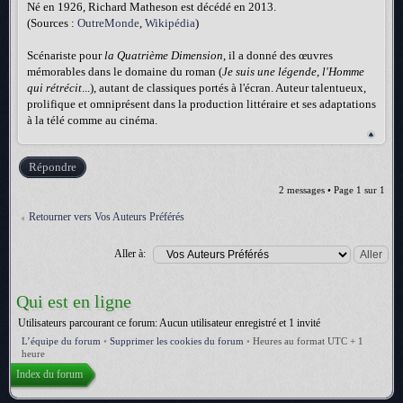
Né en 1926, Richard Matheson est décédé en 2013.
(Sources :
OutreMonde
,
Wikipédia
)
Scénariste pour
la Quatrième Dimension
, il a donné des œuvres
mémorables dans le domaine du roman (
Je suis une légende
,
l'Homme
qui rétrécit
...), autant de classiques portés à l'écran. Auteur talentueux,
prolifique et omniprésent dans la production littéraire et ses adaptations
à la télé comme au cinéma.
Répondre
2 messages • Page
1
sur
1
Retourner vers Vos Auteurs Préférés
Aller à:
Qui est en ligne
Utilisateurs parcourant ce forum: Aucun utilisateur enregistré et 1 invité
L’équipe du forum
•
Supprimer les cookies du forum
•
Heures au format UTC + 1
heure
Index du forum