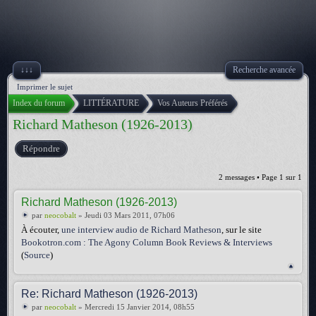
↓↓↓
Recherche avancée
Imprimer le sujet
Index du forum
LITTÉRATURE
Vos Auteurs Préférés
Richard Matheson (1926-2013)
Répondre
2 messages • Page
1
sur
1
Richard Matheson (1926-2013)
par
neocobalt
» Jeudi 03 Mars 2011, 07h06
À écouter,
une interview audio de Richard Matheson
, sur le site
Bookotron.com : The Agony Column Book Reviews & Interviews
(
Source
)
Re: Richard Matheson (1926-2013)
par
neocobalt
» Mercredi 15 Janvier 2014, 08h55