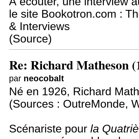
À écouter,
une interview 
le site
Bookotron.com : T
& Interviews
(
Source
)
Re: Richard Matheson (
par
neocobalt
Né en 1926, Richard Math
(Sources :
OutreMonde
,
W
Scénariste pour
la Quatr