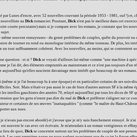
 par Lunes d'encre, avec 52 nouvelles couvrant la période 1953 - 1981, ouf !) et, c
nouvelliste au
Dick
romancier. Pourtant,
Dick
n'est pas le meilleur dans cet exercic
re courte percutante) mais si je compare avec les romans, je constate que les nou
 sujet.
uve même souvent ennuyeuses - du genre problèmes de couples, quête du pouvoir ou d
sion de tourner en rond ou monologue intérieur du même tonneau. De plus, les intr
 en un tout suffisamment cohérent. Avec les nouvelles, au moins, qui se contentent 
se question : et si ?
Dick
se voyait d'ailleurs lui-même comme "une machine à spécul
 je l'ai dit, des éléments empruntés au mainstream et ce n'est pas toujours d'un ré
te aujourd'hui qu'elles suscitent davantage mon intérêt que beaucoup de ses romans.
 (même si je l'ai beaucoup lu à une époque) et en particulier certains de ses sois-di
ficiles. Soit. Mais n'était-ce pas aussi le cas de bien d'autres auteurs SF à la même 
et les intellos gauchistes des années 70, relayé aujourd'hui par tous les dicos de SF 
pression que les gens n'osent pas dire du mal de
Dick
et préfèrent s'aligner sur ce co
auteur et certaines de ses œuvres "inattaquables " (comme "le maître du Haut-Châtea
 porter aux nues.
je n'avais pas encore abordé) et j'avoue que je m'y suis franchement ennuyé. Je n'ai
st souvent le cas avec cet écrivain. Je m'attendais à un roman vertigineux et effray
Au lieu de quoi,
Dick
se concentre surtout sur les problèmes de couple de son person
tch. Les cent premières pages ne nous parlent quasiment que de ça (et la figure effr