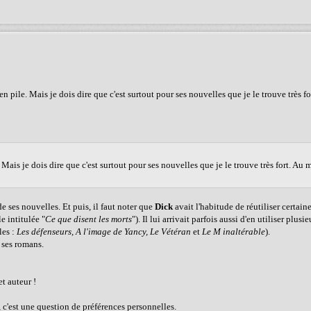
 en pile. Mais je dois dire que c'est surtout pour ses nouvelles que je le trouve très f
. Mais je dois dire que c'est surtout pour ses nouvelles que je le trouve très fort. Au
de ses nouvelles. Et puis, il faut noter que
Dick
avait l'habitude de réutiliser certain
e intitulée "
Ce que disent les morts
"). Il lui arrivait parfois aussi d'en utiliser plus
les :
Les défenseurs, A l'image de Yancy, Le Vétéran
et
Le M inaltérable
).
 ses romans.
et auteur !
 c'est une question de préférences personnelles.