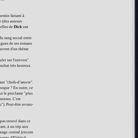
hemin faisant à
e (des auteurs
velles de
Dick
ont
u rang social entre
igues de ses romans
souvent d'un thème
er sur l'univers".
sultat très heureux.
sant "chefs-d’œuvre".
époque ? En outre, ce
qui le proclame "plus
nsensus. C'est
u"). Peut-être avons-
 pas trouvé dans ce
ant, à un trip aux
nage central (encore
ayante d'Eldritch