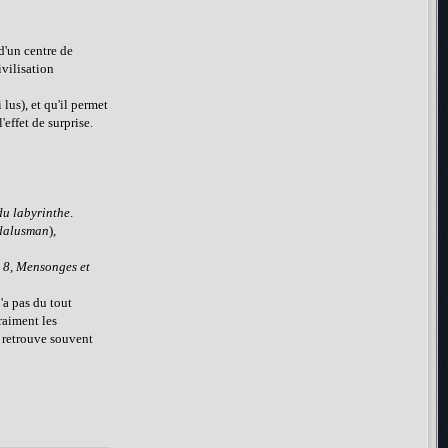
d'un centre de
ivilisation
 lus), et qu'il permet
'effet de surprise.
du labyrinthe
.
dalusman
),
x 8, Mensonges et
'a pas du tout
aiment les
n retrouve souvent