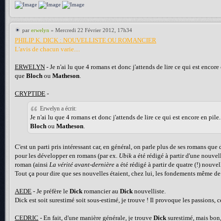
par
erwelyn
» Mercredi 22 Février 2012, 17h34
PHILIP K. DICK : NOUVELLISTE OU ROMANCIER
L'avis de chacun varie....
ERWELYN
- Je n'ai lu que 4 romans et donc j'attends de lire ce qui est encore
que
Bloch
ou
Matheson
.
CRYPTIDE
-
Erwelyn a écrit:
Je n'ai lu que 4 romans et donc j'attends de lire ce qui est encore en pile
Bloch
ou
Matheson
.
C'est un parti pris intéressant car, en général, on parle plus de ses romans que 
pour les développer en romans (par ex.
Ubik
a été rédigé à partir d'une nouvell
roman (ainsi
La vérité avant-dernière
a été rédigé à partir de quatre (!) nouvel
Tout ça pour dire que ses nouvelles étaient, chez lui, les fondements même de
AEDE
- Je préfère le
Dick
romancier au
Dick
nouvelliste.
Dick est soit surestimé soit sous-estimé, je trouve ! Il provoque les passions, c
CEDRIC
- En fait, d'une manière générale, je trouve
Dick
surestimé, mais bon,