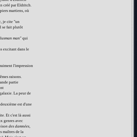
n créé par Eldritch.
piers martiens, où
, je cite "un
 se fait plutôt
lusman man
" qui
 excitant dans le
vraiment l'impression
mêmes raisons.
rande partie
ont
 galaxie. La peur de
a deuxième est d'une
e. Et c'est là aussi
ux genres avec
aison des damnées,
es maîtres de la