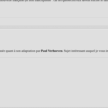
a nouvelle française (et non francophone : car les québécois eux savent encore le fair
ssée quant à son adaptation par
Paul Verhoeven
. Sujet intéressant auquel je vous i