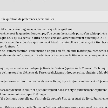
t une question de préférences personnelles.
ectif, comme tout jugement à mon sens, quelque qu'il soit.
ui-même posé la question longtemps, d'où ce mythe absurde puisqu'un schizophrène e
que ceux qu'il a écrits - ;
Dick
ne peut cela dit laisser indifférent quiconque le lit.
ne vie entière et ne s'est que rarement laissé distraire. Il ne commençait à tirer les
ectric sheep ?
.
ude de l'automédication, voire même à ce que l'on dit, en faire matière pour ses écrit
 au détour de
Substance mort
( adapté au cinéma sous le titre original éponyme
A Sc
quins, est aussi le second que je lisais de l'auteur (après
Blade Runner
). Ce bouqui
dans ce livre tous les éléments de l'essence dickienne : drogue, schizophrénie, dédou
e je trouve extraordinaires car dans ces livres, il y a toujours un moment où je m’e
assez rapidement la chute et que tout résidait dans son style extrêmement captivant.
il faut néanmoins se taper 250 pages.
'il a écrit une nouvelle qui s'intitule
La poupée Pat
, sujet aussi du livre. Franchem
cœur (Mars), mais la partie "humaine" et psychologique aurait aussi pu être plus simp