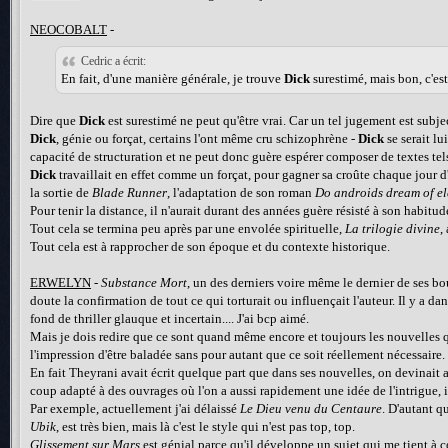
NEOCOBALT
-
Cedric a écrit:
En fait, d'une manière générale, je trouve
Dick
surestimé, mais bon, c'es
Dire que
Dick
est surestimé ne peut qu'être vrai. Car un tel jugement est subj
Dick
, génie ou forçat, certains l'ont même cru schizophrène -
Dick
se serait l
capacité de structuration et ne peut donc guère espérer composer de textes tels 
Dick
travaillait en effet comme un forçat, pour gagner sa croûte chaque jour d'u
la sortie de
Blade Runner
, l'adaptation de son roman
Do androids dream of el
Pour tenir la distance, il n'aurait durant des années guère résisté à son habit
Tout cela se termina peu après par une envolée spirituelle,
La trilogie divine
,
Tout cela est à rapprocher de son époque et du contexte historique.
ERWELYN
-
Substance Mort
, un des derniers voire même le dernier de ses bou
doute la confirmation de tout ce qui torturait ou influençait l'auteur. Il y a 
fond de thriller glauque et incertain.... J'ai bcp aimé.
Mais je dois redire que ce sont quand même encore et toujours les nouvelles qu
l'impression d'être baladée sans pour autant que ce soit réellement nécessaire.
En fait Theyrani avait écrit quelque part que dans ses nouvelles, on devinait 
coup adapté à des ouvrages où l'on a aussi rapidement une idée de l'intrigue, 
Par exemple, actuellement j'ai délaissé
Le Dieu venu du Centaure
. D'autant qu
Ubik
, est très bien, mais là c'est le style qui n'est pas top, top.
Glissement sur Mars
est génial parce qu'il développe un sujet qui me tient à 