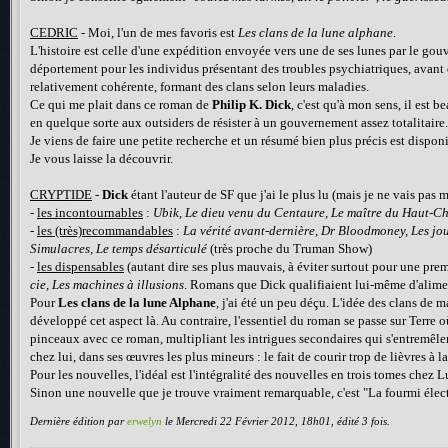
CEDRIC
- Moi, l'un de mes favoris est
Les clans de la lune alphane
.
L'histoire est celle d'une expédition envoyée vers une de ses lunes par le go
déportement pour les individus présentant des troubles psychiatriques, avant 
relativement cohérente, formant des clans selon leurs maladies.
Ce qui me plait dans ce roman de
Philip K. Dick
, c'est qu'à mon sens, il est 
en quelque sorte aux outsiders de résister à un gouvernement assez totalitaire. E
Je viens de faire une petite recherche et un résumé bien plus précis est dispon
Je vous laisse la découvrir.
CRYPTIDE
-
Dick
étant l'auteur de SF que j'ai le plus lu (mais je ne vais pas 
-
les incontournables
:
Ubik, Le dieu venu du Centaure, Le maître du Haut-C
-
les (très)recommandables
:
La vérité avant-dernière, Dr Bloodmoney, Les jou
Simulacres, Le temps désarticulé
(très proche du Truman Show)
-
les dispensables
(autant dire ses plus mauvais, à éviter surtout pour une pre
cie, Les machines à illusions
. Romans que Dick qualifiaient lui-même d'alime
Pour
Les clans de la lune Alphane
, j'ai été un peu déçu. L'idée des clans de
développé cet aspect là. Au contraire, l'essentiel du roman se passe sur Terre où
pinceaux avec ce roman, multipliant les intrigues secondaires qui s'entremêlen
chez lui, dans ses œuvres les plus mineurs : le fait de courir trop de lièvres à la 
Pour les nouvelles, l'idéal est l'intégralité des nouvelles en trois tomes chez L
Sinon une nouvelle que je trouve vraiment remarquable, c'est "La fourmi élect
Dernière édition par
erwelyn
le Mercredi 22 Février 2012, 18h01, édité 3 fois.