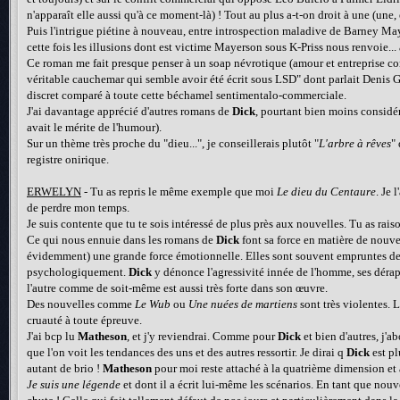
n'apparaît elle aussi qu'à ce moment-là) ! Tout au plus a-t-on droit à une (une
Puis l'intrigue piétine à nouveau, entre introspection maladive de Barney Maye
cette fois les illusions dont est victime Mayerson sous K-Priss nous renvoie.
Ce roman me fait presque penser à un soap névrotique (amour et entreprise conn
véritable cauchemar qui semble avoir été écrit sous LSD" dont parlait Denis Gu
discret comparé à toute cette béchamel sentimentalo-commerciale.
J'ai davantage apprécié d'autres romans de
Dick
, pourtant bien moins considér
avait le mérite de l'humour).
Sur un thème très proche du "dieu...", je conseillerais plutôt "
L'arbre à rêves
"
registre onirique.
ERWELYN
- Tu as repris le même exemple que moi
Le dieu du Centaure
. Je 
de perdre mon temps.
Je suis contente que tu te sois intéressé de plus près aux nouvelles. Tu as rai
Ce qui nous ennuie dans les romans de
Dick
font sa force en matière de nouve
évidemment) une grande force émotionnelle. Elles sont souvent empruntes de cr
psychologiquement.
Dick
y dénonce l'agressivité innée de l'homme, ses dérapag
l'autre comme de soit-même est aussi très forte dans son œuvre.
Des nouvelles comme
Le Wub
ou
Une nuées de martiens
sont très violentes. L
cruauté à toute épreuve.
J'ai bcp lu
Matheson
, et j'y reviendrai. Comme pour
Dick
et bien d'autres, j'a
que l'on voit les tendances des uns et des autres ressortir. Je dirai q
Dick
est pl
autant de brio !
Matheson
pour moi reste attaché à la quatrième dimension et
Je suis une légende
et dont il a écrit lui-même les scénarios. En tant que nouvel