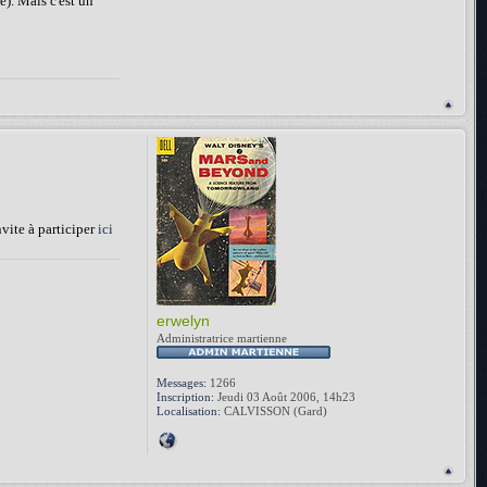
e). Mais c'est un
nvite à participer
ici
erwelyn
Administratrice martienne
Messages:
1266
Inscription:
Jeudi 03 Août 2006, 14h23
Localisation:
CALVISSON (Gard)