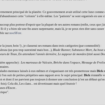
uvernement principal de la planète. Ce gouvernement avait utilisé cette lune comme 
d'abandonner cette "colonie" à elle-même. Les "patients" se sont organisés en une c
beaucoup plus porteur d'espoir que la plupart de ses autres romans (enfin, ceux que j'ai
t il y a bien sûr une fin assez surprenante, mais là, je ne peux rien dire sans casser l
ible sur
nooSFere
.
me la jouer, hein !) , je classerai ses romans dans trois catégories (par commodité) :
hâteau
(un peu trop surestimé mais bon...),
Blade Runner, Substance Mort, Au bout 
eurs de Titan, En attendant l'année dernière, Le zappeur de mondes
(titré aussi
De
mière approche) :
Les marteaux de Vulcain, Brèche dans l'espace, Message de Froli
ntaires.
 malades mentaux laissés à eux-mêmes et s'organisant est très prometteuse mais
Dick
n
 l'on suit de petites péripéties sans rapport avec le sujet principal.
Dick
s'emmêle vr
t et dont il ne parvient pas toujours à donner une conclusion (c'est un défaut qu'o
fois). Cela dit, Les clans... est divertissant mais quel foutoir !
unes d'Encre..
rique".