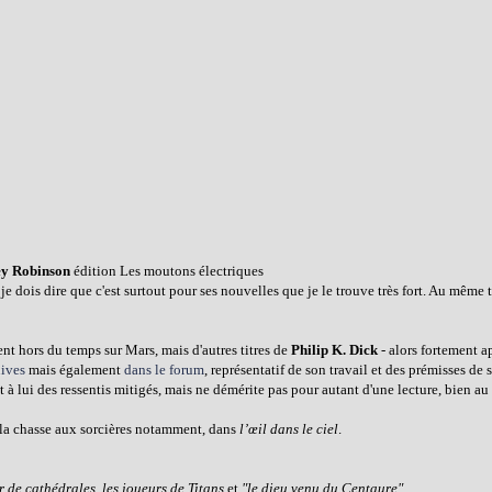
ey Robinson
édition Les moutons électriques
 je dois dire que c'est surtout pour ses nouvelles que je le trouve très fort. Au même 
ent hors du temps sur Mars, mais d'autres titres de
Philip K. Dick
- alors fortement a
hives
mais également
dans le forum
, représentatif de son travail et des prémisses de
 à lui des ressentis mitigés, mais ne démérite pas pour autant d'une lecture, bien au
, la chasse aux sorcières notamment, dans
l’œil dans le ciel
.
r de cathédrales, les joueurs de Titans
et
"le dieu venu du Centaure".