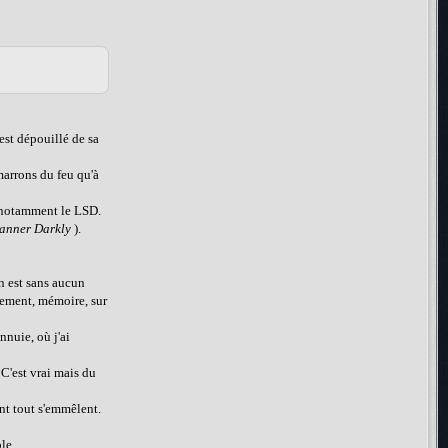
st dépouillé de sa
 marrons du feu qu'à
s, notamment le LSD.
anner Darkly
).
n est sans aucun
blement, mémoire, sur
nnuie, où j'ai
 C'est vrai mais du
ent tout s'emmêlent.
le.