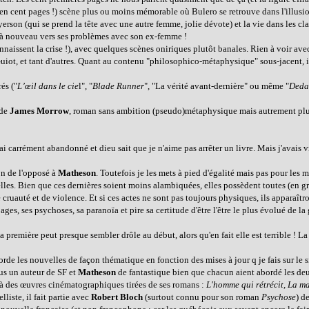
, en cent pages !) scène plus ou moins mémorable où Bulero se retrouve dans l'illusio
rson (qui se prend la tête avec une autre femme, jolie dévote) et la vie dans les cla
.. à nouveau vers ses problèmes avec son ex-femme !
aissent la crise !), avec quelques scènes oniriques plutôt banales. Rien à voir avec
iot, et tant d'autres. Quant au contenu "philosophico-métaphysique" sous-jacent, il
és ("
L’œil dans le cie
l", "
Blade Runner
", "La vérité avant-dernière" ou même "
Deda
 de
James Morrow
, roman sans ambition (pseudo)métaphysique mais autrement plus
l'ai carrément abandonné et dieu sait que je n'aime pas arrêter un livre. Mais j'avais 
son de l'opposé à
Matheson
. Toutefois je les mets à pied d'égalité mais pas pour les 
lles. Bien que ces dernières soient moins alambiquées, elles possèdent toutes (en g
uauté et de violence. Et si ces actes ne sont pas toujours physiques, ils apparaîtr
es, ses psychoses, sa paranoïa et pire sa certitude d'être l'être le plus évolué de la
a première peut presque sembler drôle au début, alors qu'en fait elle est terrible ! L
borde les nouvelles de façon thématique en fonction des mises à jour q je fais sur le sit
us un auteur de SF et
Matheson
de fantastique bien que chacun aient abordé les de
 à des œuvres cinématographiques tirées de ses romans :
L'homme qui rétrécit, La m
liste, il fait partie avec
Robert Bloch
(surtout connu pour son roman
Psychose
) d