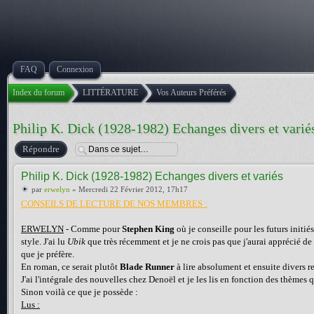
FAQ
Connexion
Index du forum
LITTÉRATURE
Vos Auteurs Préférés
Philip K. Dick (1928-1982) Echanges divers et varié
Répondre
Philip K. Dick (1928-1982) Echanges divers et variés
par
erwelyn
» Mercredi 22 Février 2012, 17h17
CONSEILS DE LECTURE DE NOS MEMBRES :
ERWELYN
- Comme pour
Stephen King
où je conseille pour les futurs initié
style. J'ai lu
Ubik
que très récemment et je ne crois pas que j'aurai apprécié de l
que je préfère.
En roman, ce serait plutôt
Blade Runner
à lire absolument et ensuite divers r
J'ai l'intégrale des nouvelles chez Denoël et je les lis en fonction des thèmes 
Sinon voilà ce que je possède :
Lus :