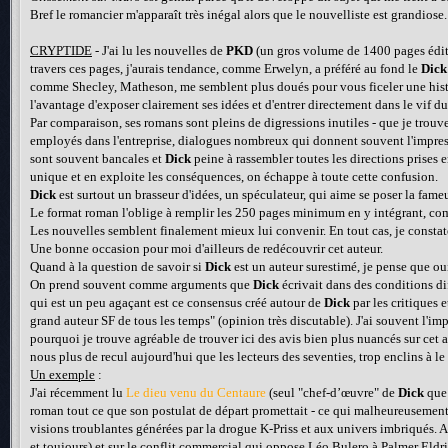
Bref le romancier m'apparaît très inégal alors que le nouvelliste est grandiose.
CRYPTIDE
- J'ai lu les nouvelles de
PKD
(un gros volume de 1400 pages édité
travers ces pages, j'aurais tendance, comme Erwelyn, a préféré au fond le
Dick
comme Shecley, Matheson, me semblent plus doués pour vous ficeler une histoi
l'avantage d'exposer clairement ses idées et d'entrer directement dans le vif du
Par comparaison, ses romans sont pleins de digressions inutiles - que je tro
employés dans l'entreprise, dialogues nombreux qui donnent souvent l'impres
sont souvent bancales et
Dick
peine à rassembler toutes les directions prises
unique et en exploite les conséquences, on échappe à toute cette confusion.
Dick
est surtout un brasseur d'idées, un spéculateur, qui aime se poser la fameu
Le format roman l'oblige à remplir les 250 pages minimum en y intégrant, comme
Les nouvelles semblent finalement mieux lui convenir. En tout cas, je consta
Une bonne occasion pour moi d'ailleurs de redécouvrir cet auteur.
Quand à la question de savoir si
Dick
est un auteur surestimé, je pense que oui
On prend souvent comme arguments que
Dick
écrivait dans des conditions dif
qui est un peu agaçant est ce consensus créé autour de
Dick
par les critiques 
grand auteur SF de tous les temps" (opinion très discutable). J'ai souvent l'im
pourquoi je trouve agréable de trouver ici des avis bien plus nuancés sur cet 
nous plus de recul aujourd'hui que les lecteurs des seventies, trop enclins à le
Un exemple
:
J'ai récemment lu
Le dieu venu du Centaure
(seul "chef-d’œuvre" de
Dick
que 
roman tout ce que son postulat de départ promettait - ce qui malheureusement e
visions troublantes générées par la drogue K-Priss et aux univers imbriqués. 
et toujours) et sur le conflit commercial qui oppose Léo Bulero à Palmer Eldri