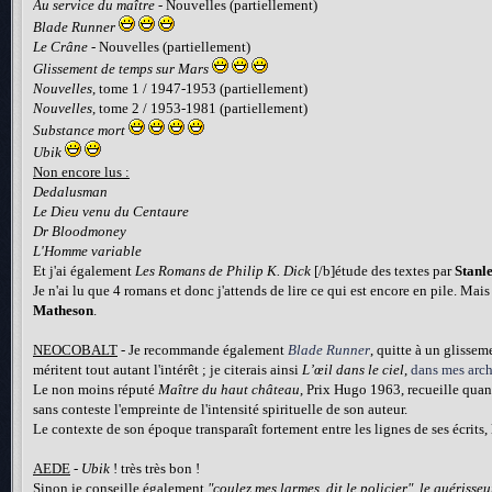
Au service du maître
- Nouvelles (partiellement)
Blade Runner
Le Crâne
- Nouvelles (partiellement)
Glissement de temps sur Mars
Nouvelles
, tome 1 / 1947-1953 (partiellement)
Nouvelles
, tome 2 / 1953-1981 (partiellement)
Substance mort
Ubik
Non encore lus :
Dedalusman
Le Dieu venu du Centaure
Dr Bloodmoney
L'Homme variable
Et j'ai également
Les Romans de Philip K. Dick
[/b]étude des textes par
Stanl
Je n'ai lu que 4 romans et donc j'attends de lire ce qui est encore en pile. Mais
Matheson
.
NEOCOBALT
- Je recommande également
Blade Runner
, quitte à un glissem
méritent tout autant l'intérêt ; je citerais ainsi
L’œil dans le ciel
,
dans mes arc
Le non moins réputé
Maître du haut château
, Prix Hugo 1963, recueille quant
sans conteste l'empreinte de l'intensité spirituelle de son auteur.
Le contexte de son époque transparaît fortement entre les lignes de ses écrits
AEDE
-
Ubik
! très très bon !
Sinon je conseille également
"coulez mes larmes, dit le policier"
,
le guérisseu