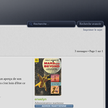
Recherche avancée
Imprimer le sujet
3 messages • Page
1
sur
1
un aperçu de son
 c'est loin d'être ce
.
erwelyn
Administratrice martienne