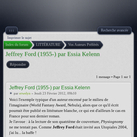
↓↓↓
Recherche avancée
Imprimer le sujet
Index du forum
LITTÉRATURE
Vos Auteurs Préférés
Jeffrey Ford (1955-) par Essia Kelenn
Répondre
1 message • Page
1
sur
1
Jeffrey Ford (1955-) par Essia Kelenn
par
erwelyn
» Jeudi 23 Février 2012, 09h10
Voici l'exemple typique d'un auteur encensé par le milieu de
l'imaginaire (World Fantasy Award, Nebula), alors que ce qu'il écrit
pourrait être publié en littérature blanche, ce qui est d'ailleurs le cas en
France pour son dernier roman.
Je l'avoue : à la lecture de son quatrième de couverture,
Physiognomy
ne me tentait pas. Comme
Jeffrey Ford
était invité aux Utopiales 2004,
j'ai lu... la baffe !