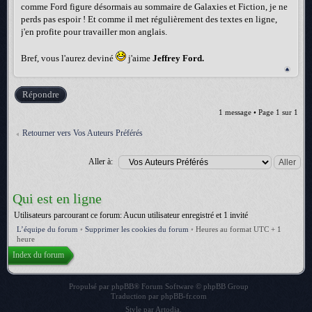
comme Ford figure désormais au sommaire de Galaxies et Fiction, je ne
perds pas espoir ! Et comme il met régulièrement des textes en ligne,
j'en profite pour travailler mon anglais.
Bref, vous l'aurez deviné
j'aime
Jeffrey Ford.
Répondre
1 message • Page
1
sur
1
Retourner vers Vos Auteurs Préférés
Aller à:
Qui est en ligne
Utilisateurs parcourant ce forum: Aucun utilisateur enregistré et 1 invité
L’équipe du forum
•
Supprimer les cookies du forum
•
Heures au format UTC + 1
heure
Index du forum
Propulsé par
phpBB
® Forum Software © phpBB Group
Traduction par
phpBB-fr.com
Style par
Artodia
.