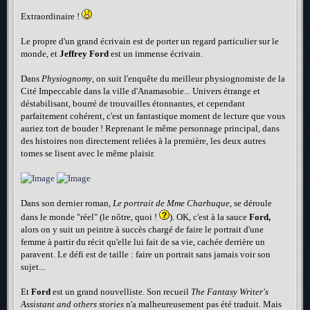
Extraordinaire !
Le propre d'un grand écrivain est de porter un regard particulier sur le
monde, et
Jeffrey Ford
est un immense écrivain.
Dans
Physiognomy
, on suit l'enquête du meilleur physiognomiste de la
Cité Impeccable dans la ville d'Anamasobie... Univers étrange et
déstabilisant, bourré de trouvailles étonnantes, et cependant
parfaitement cohérent, c'est un fantastique moment de lecture que vous
auriez tort de bouder ! Reprenant le même personnage principal, dans
des histoires non directement reliées à la première, les deux autres
tomes se lisent avec le même plaisir.
Dans son dernier roman,
Le portrait de Mme Charbuque
, se déroule
dans le monde "réel" (le nôtre, quoi !
). OK, c'est à la sauce
Ford,
alors on y suit un peintre à succès chargé de faire le portrait d'une
femme à partir du récit qu'elle lui fait de sa vie, cachée derrière un
paravent. Le défi est de taille : faire un portrait sans jamais voir son
sujet...
Et
Ford
est un grand nouvelliste. Son recueil
The Fantasy Writer's
Assistant and others stories
n'a malheureusement pas été traduit. Mais