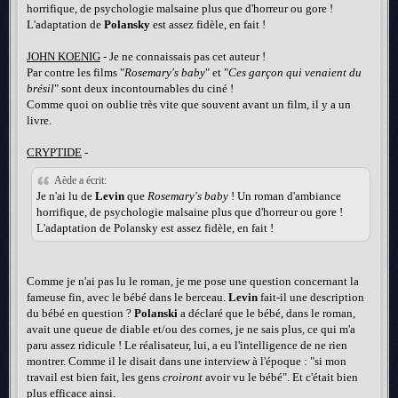
horrifique, de psychologie malsaine plus que d'horreur ou gore !
L'adaptation de
Polansky
est assez fidèle, en fait !
JOHN KOENIG
- Je ne connaissais pas cet auteur !
Par contre les films "
Rosemary's baby
" et "
Ces garçon qui venaient du
brésil
" sont deux incontournables du ciné !
Comme quoi on oublie très vite que souvent avant un film, il y a un
livre.
CRYPTIDE
-
Aède a écrit:
Je n'ai lu de
Levin
que
Rosemary's baby
! Un roman d'ambiance
horrifique, de psychologie malsaine plus que d'horreur ou gore !
L'adaptation de Polansky est assez fidèle, en fait !
Comme je n'ai pas lu le roman, je me pose une question concernant la
fameuse fin, avec le bébé dans le berceau.
Levin
fait-il une description
du bébé en question ?
Polanski
a déclaré que le bébé, dans le roman,
avait une queue de diable et/ou des cornes, je ne sais plus, ce qui m'a
paru assez ridicule ! Le réalisateur, lui, a eu l'intelligence de ne rien
montrer. Comme il le disait dans une interview à l'époque : "si mon
travail est bien fait, les gens
croiront
avoir vu le bébé". Et c'était bien
plus efficace ainsi.