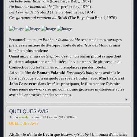
Un bébé pour Rosemary
(Rosemary's Baby, 1967)
Un bonheur insoutenable
(The perfect day, 1970)
Les Femmes de Stepford
(The Stepford wives, 1974)
Ces garçons qui venaient du Brésil
(The Boys from Brazil, 1976)
Personnellement
un Bonheur Insoutenable
reste un de mes ouvrages
préférés en matière de dystopie : sorte de
Meilleur des Mondes
mais
bien bien plus moderne.
Quant aux
Femmes de Stepford
c'est un un roman plutôt sympa dont
plusieurs adaptations ont été tirées : la vie d'une ville pittoresque du
Connecticut où les femmes sont remplacées par des robots.
J'ai vu le film de
Roman Polanski
Rosemary's baby
sans avoir lu le
livre et j'avoue avoir eu quelques sueurs froides : avec
Mia Farrow
et
John Cassavetes
dans les rôles principaux, le film raconte l'histoire
d'une jeune new-yorkaise qui connaît une grossesse mystérieuse après
avoir été approchée par des satanistes.
QUELQUES AVIS
par
erwelyn
» Jeudi 23 Février 2012, 09h20
QUELQUES AVIS
AEDE
- Je n'ai lu de
Levin
que
Rosemary's baby
! Un roman d'ambiance