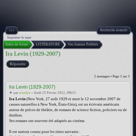
↓↓↓
Recherche avancée
Imprimer le sujet
Index du forum
LITTÉRATURE
Vos Auteurs Préférés
Ira Levin (1929-2007)
Répondre
2 messages • Page
1
sur
1
Ira Levin (1929-2007)
par
erwelyn
» Jeudi 23 Février 2012, 09h15
Ira Levin
(New York, 27 août 1929 et mort le 12 novembre 2007 de
causes naturelles à New York, États-Unis), est un écrivain américain
auteur de pièces de théâtre, de romans de science fiction, policiers ou de
thrillers.
Ses romans ont souvent été adaptés au cinéma.
Il est surtout connu pour les titres suivants :