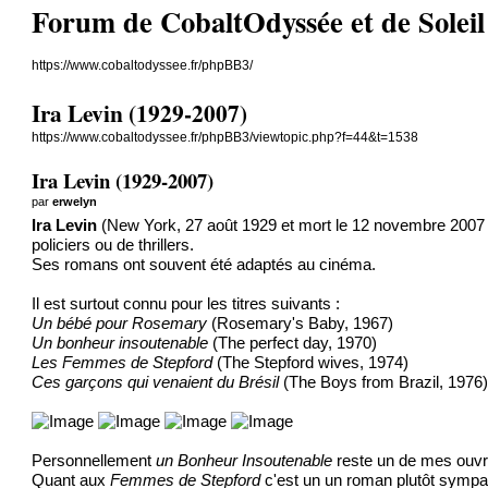
Forum de CobaltOdyssée et de Soleil Ve
https://www.cobaltodyssee.fr/phpBB3/
Ira Levin (1929-2007)
https://www.cobaltodyssee.fr/phpBB3/viewtopic.php?f=44&t=1538
Ira Levin (1929-2007)
par
erwelyn
Ira Levin
(New York, 27 août 1929 et mort le 12 novembre 2007 de
policiers ou de thrillers.
Ses romans ont souvent été adaptés au cinéma.
Il est surtout connu pour les titres suivants :
Un bébé pour Rosemary
(Rosemary's Baby, 1967)
Un bonheur insoutenable
(The perfect day, 1970)
Les Femmes de Stepford
(The Stepford wives, 1974)
Ces garçons qui venaient du Brésil
(The Boys from Brazil, 1976
Personnellement
un Bonheur Insoutenable
reste un de mes ouvra
Quant aux
Femmes de Stepford
c'est un un roman plutôt sympa d