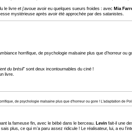
u le livre et j'avoue avoir eu quelques sueurs froides : avec
Mia Far
ssesse mystérieuse après avoir été approchée par des satanistes.
mbiance horrifique, de psychologie malsaine plus que d'horreur ou go
ent du brésil
" sont deux incontournables du ciné !
n livre.
rifique, de psychologie malsaine plus que d'horreur ou gore ! L'adaptation de Polan
ant la fameuse fin, avec le bébé dans le berceau.
Levin
fait-il une d
is plus, ce qui m'a paru assez ridicule ! Le réalisateur, lui, a eu l'i