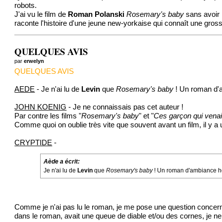
robots.
J'ai vu le film de
Roman Polanski
Rosemary's baby
sans avoir l
raconte l'histoire d'une jeune new-yorkaise qui connaît une gro
QUELQUES AVIS
par
erwelyn
QUELQUES AVIS
AEDE
- Je n'ai lu de
Levin
que
Rosemary's baby
! Un roman d'a
JOHN KOENIG
- Je ne connaissais pas cet auteur !
Par contre les films "
Rosemary's baby
" et "
Ces garçon qui venai
Comme quoi on oublie très vite que souvent avant un film, il y a u
CRYPTIDE
-
Aède a écrit:
Je n'ai lu de
Levin
que
Rosemary's baby
! Un roman d'ambiance hor
Comme je n'ai pas lu le roman, je me pose une question concern
dans le roman, avait une queue de diable et/ou des cornes, je ne sa