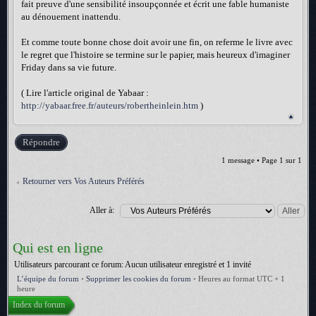
fait preuve d'une sensibilité insoupçonnée et écrit une fable humaniste
au dénouement inattendu.
Et comme toute bonne chose doit avoir une fin, on referme le livre avec
le regret que l'histoire se termine sur le papier, mais heureux d'imaginer
Friday dans sa vie future.
( Lire l'article original de Yabaar :
http://yabaar.free.fr/auteurs/robertheinlein.htm
)
Répondre
1 message • Page
1
sur
1
Retourner vers Vos Auteurs Préférés
Aller à:
Qui est en ligne
Utilisateurs parcourant ce forum: Aucun utilisateur enregistré et 1 invité
L’équipe du forum
•
Supprimer les cookies du forum
•
Heures au format UTC + 1
heure
Index du forum