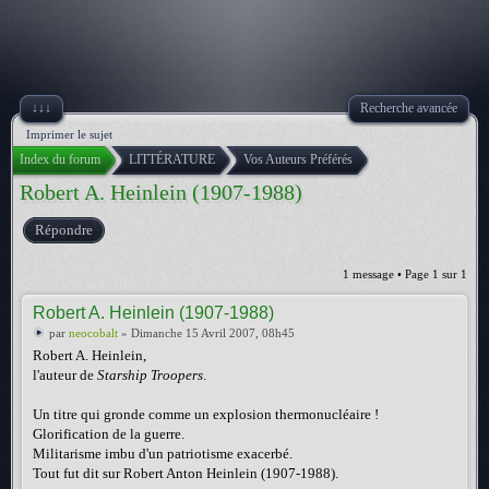
↓↓↓
Recherche avancée
Imprimer le sujet
Index du forum
LITTÉRATURE
Vos Auteurs Préférés
Robert A. Heinlein (1907-1988)
Répondre
1 message • Page
1
sur
1
Robert A. Heinlein (1907-1988)
par
neocobalt
» Dimanche 15 Avril 2007, 08h45
Robert A. Heinlein,
l'auteur de
Starship Troopers
.
Un titre qui gronde comme un explosion thermonucléaire !
Glorification de la guerre.
Militarisme imbu d'un patriotisme exacerbé.
Tout fut dit sur Robert Anton Heinlein (1907-1988).