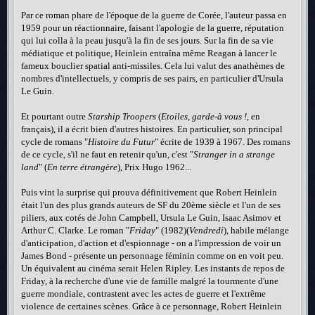
Par ce roman phare de l'époque de la guerre de Corée, l'auteur passa en
1959 pour un réactionnaire, faisant l'apologie de la guerre, réputation
qui lui colla à la peau jusqu'à la fin de ses jours. Sur la fin de sa vie
médiatique et politique, Heinlein entraîna même Reagan à lancer le
fameux bouclier spatial anti-missiles. Cela lui valut des anathèmes de
nombres d'intellectuels, y compris de ses pairs, en particulier d'Ursula
Le Guin.
Et pourtant outre
Starship Troopers
(
Etoiles, garde-à vous !
, en
français), il a écrit bien d'autres histoires. En particulier, son principal
cycle de romans "
Histoire du Futur
" écrite de 1939 à 1967. Des romans
de ce cycle, s'il ne faut en retenir qu'un, c'est "
Stranger in a strange
land
" (
En terre étrangère
), Prix Hugo 1962...
Puis vint la surprise qui prouva définitivement que Robert Heinlein
était l'un des plus grands auteurs de SF du 20ème siècle et l'un de ses
piliers, aux cotés de John Campbell, Ursula Le Guin, Isaac Asimov et
Arthur C. Clarke. Le roman "
Friday
" (1982)(
Vendredi
), habile mélange
d'anticipation, d'action et d'espionnage - on a l'impression de voir un
James Bond - présente un personnage féminin comme on en voit peu.
Un équivalent au cinéma serait Helen Ripley. Les instants de repos de
Friday, à la recherche d'une vie de famille malgré la tourmente d'une
guerre mondiale, contrastent avec les actes de guerre et l'extrême
violence de certaines scènes. Grâce à ce personnage, Robert Heinlein