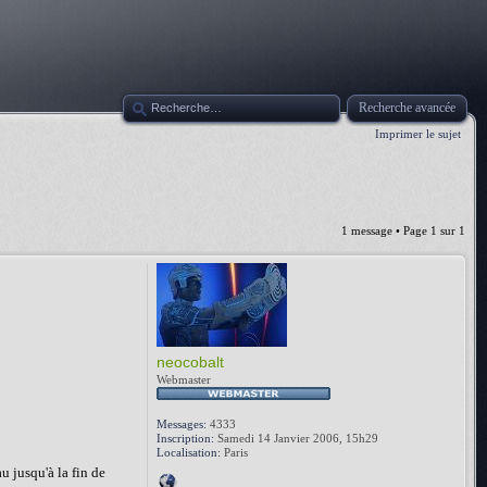
Recherche avancée
Imprimer le sujet
1 message • Page
1
sur
1
neocobalt
Webmaster
Messages:
4333
Inscription:
Samedi 14 Janvier 2006, 15h29
Localisation:
Paris
u jusqu'à la fin de