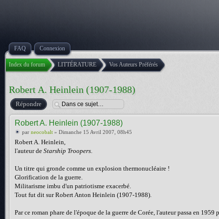
FAQ
Connexion
Index du forum
LITTÉRATURE
Vos Auteurs Préférés
Robert A. Heinlein (1907-1988)
Répondre
Robert A. Heinlein (1907-1988)
par
neocobalt
» Dimanche 15 Avril 2007, 08h45
Robert A. Heinlein,
l'auteur de
Starship Troopers
.
Un titre qui gronde comme un explosion thermonucléaire !
Glorification de la guerre.
Militarisme imbu d'un patriotisme exacerbé.
Tout fut dit sur Robert Anton Heinlein (1907-1988).
Par ce roman phare de l'époque de la guerre de Corée, l'auteur passa en 1959 pou