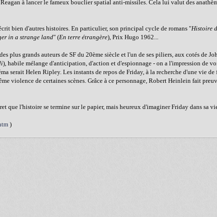
e Reagan à lancer le fameux bouclier spatial anti-missiles. Cela lui valut des anath
a écrit bien d'autres histoires. En particulier, son principal cycle de romans "
Histoire 
er in a strange land
" (
En terre étrangère
), Prix Hugo 1962...
 des plus grands auteurs de SF du 20ème siècle et l'un de ses piliers, aux cotés de J
i
), habile mélange d'anticipation, d'action et d'espionnage - on a l'impression de v
serait Helen Ripley. Les instants de repos de Friday, à la recherche d'une vie de 
rême violence de certaines scènes. Grâce à ce personnage, Robert Heinlein fait preuv
et que l'histoire se termine sur le papier, mais heureux d'imaginer Friday dans sa vie
.htm
)