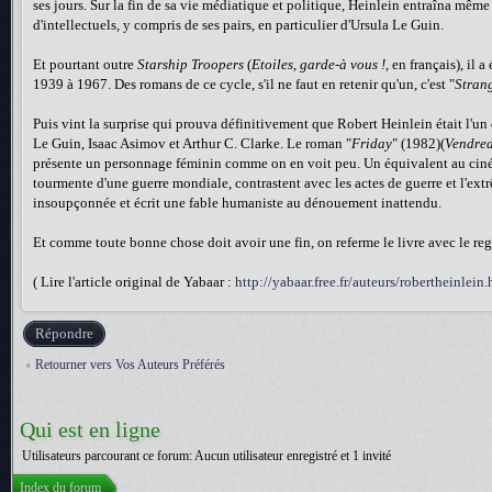
ses jours. Sur la fin de sa vie médiatique et politique, Heinlein entraîna mêm
d'intellectuels, y compris de ses pairs, en particulier d'Ursula Le Guin.
Et pourtant outre
Starship Troopers
(
Etoiles, garde-à vous !
, en français), il 
1939 à 1967. Des romans de ce cycle, s'il ne faut en retenir qu'un, c'est "
Strang
Puis vint la surprise qui prouva définitivement que Robert Heinlein était l'un
Le Guin, Isaac Asimov et Arthur C. Clarke. Le roman "
Friday
" (1982)(
Vendred
présente un personnage féminin comme on en voit peu. Un équivalent au cinéma 
tourmente d'une guerre mondiale, contrastent avec les actes de guerre et l'ext
insoupçonnée et écrit une fable humaniste au dénouement inattendu.
Et comme toute bonne chose doit avoir une fin, on referme le livre avec le regr
( Lire l'article original de Yabaar :
http://yabaar.free.fr/auteurs/robertheinlein
Répondre
Retourner vers Vos Auteurs Préférés
Qui est en ligne
Utilisateurs parcourant ce forum: Aucun utilisateur enregistré et 1 invité
Index du forum