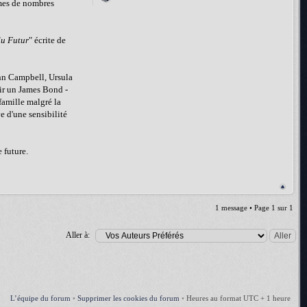
èmes de nombres
du Futur
" écrite de
ohn Campbell, Ursula
oir un James Bond -
famille malgré la
e d'une sensibilité
 future.
1 message • Page
1
sur
1
Aller à:
L’équipe du forum
•
Supprimer les cookies du forum
•
Heures au format UTC + 1 heure