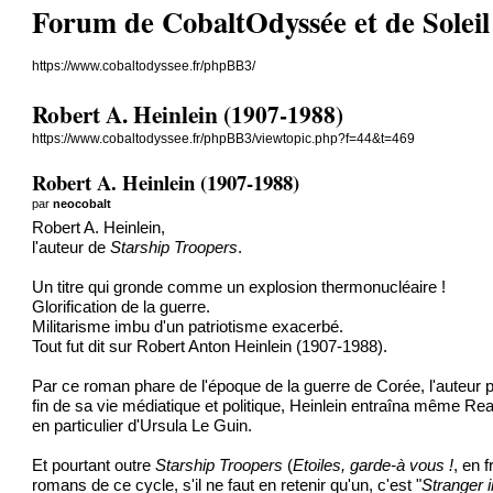
Forum de CobaltOdyssée et de Soleil Ve
https://www.cobaltodyssee.fr/phpBB3/
Robert A. Heinlein (1907-1988)
https://www.cobaltodyssee.fr/phpBB3/viewtopic.php?f=44&t=469
Robert A. Heinlein (1907-1988)
par
neocobalt
Robert A. Heinlein,
l'auteur de
Starship Troopers
.
Un titre qui gronde comme un explosion thermonucléaire !
Glorification de la guerre.
Militarisme imbu d'un patriotisme exacerbé.
Tout fut dit sur Robert Anton Heinlein (1907-1988).
Par ce roman phare de l'époque de la guerre de Corée, l'auteur pas
fin de sa vie médiatique et politique, Heinlein entraîna même Rea
en particulier d'Ursula Le Guin.
Et pourtant outre
Starship Troopers
(
Etoiles, garde-à vous !
, en 
romans de ce cycle, s'il ne faut en retenir qu'un, c'est "
Stranger i