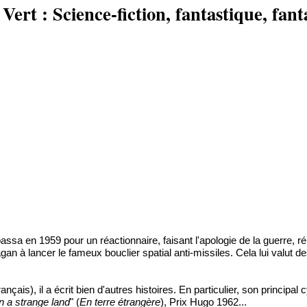
rt : Science-fiction, fantastique, fanta
sa en 1959 pour un réactionnaire, faisant l'apologie de la guerre, réput
gan à lancer le fameux bouclier spatial anti-missiles. Cela lui valut
français), il a écrit bien d'autres histoires. En particulier, son principa
n a strange land
" (
En terre étrangère
), Prix Hugo 1962...