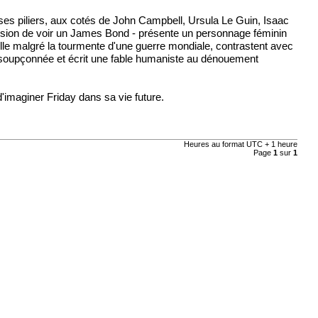
e ses piliers, aux cotés de John Campbell, Ursula Le Guin, Isaac
pression de voir un James Bond - présente un personnage féminin
lle malgré la tourmente d'une guerre mondiale, contrastent avec
 insoupçonnée et écrit une fable humaniste au dénouement
d'imaginer Friday dans sa vie future.
Heures au format UTC + 1 heure
Page
1
sur
1