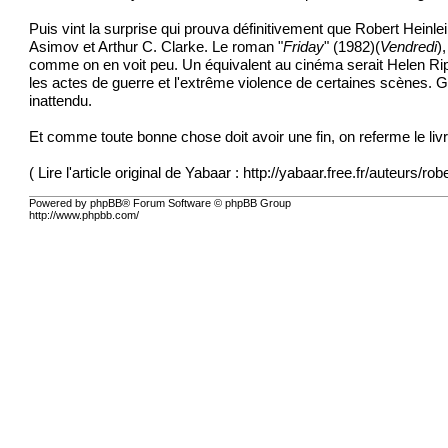
Puis vint la surprise qui prouva définitivement que Robert Heinle
Asimov et Arthur C. Clarke. Le roman "
Friday
" (1982)(
Vendredi
)
comme on en voit peu. Un équivalent au cinéma serait Helen Ripl
les actes de guerre et l'extrême violence de certaines scènes. 
inattendu.
Et comme toute bonne chose doit avoir une fin, on referme le livr
( Lire l'article original de Yabaar :
http://yabaar.free.fr/auteurs/rob
Powered by phpBB® Forum Software © phpBB Group
http://www.phpbb.com/