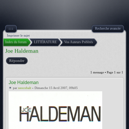
↓↓↓
Recherche avancée
Imprimer le sujet
Index du forum
LITTÉRATURE
Vos Auteurs Préférés
Joe Haldeman
Répondre
1 message • Page
1
sur
1
Joe Haldeman
par
neocobalt
» Dimanche 15 Avril 2007, 09h05