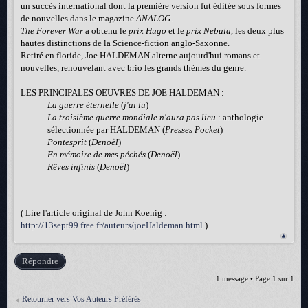
un succès international dont la première version fut éditée sous formes
de nouvelles dans le magazine
ANALOG
.
The Forever War
a obtenu le
prix Hugo
et le
prix Nebula
, les deux plus
hautes distinctions de la Science-fiction anglo-Saxonne.
Retiré en floride, Joe HALDEMAN alterne aujourd'hui romans et
nouvelles, renouvelant avec brio les grands thèmes du genre.
LES PRINCIPALES OEUVRES DE JOE HALDEMAN :
La guerre éternelle
(
j'ai lu
)
La troisième guerre mondiale n'aura pas lieu
: anthologie
sélectionnée par HALDEMAN (
Presses Pocket
)
Pontesprit
(
Denoël
)
En mémoire de mes péchés
(
Denoël
)
Rêves infinis
(
Denoël
)
( Lire l'article original de John Koenig :
http://13sept99.free.fr/auteurs/joeHaldeman.html
)
Répondre
1 message • Page
1
sur
1
Retourner vers Vos Auteurs Préférés