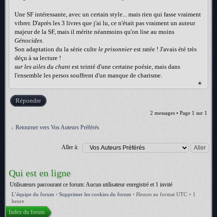
Une SF intéressante, avec un certain style... mais rien qui fasse vraiment
vibrer. D'après les 3 livres que j'ai lu, ce n'était pas vraiment un auteur
majeur de la SF, mais il mérite néanmoins qu'on lise au moins
Génocides
.
Son adaptation du la série culte
le prisonnier
est ratée ! J'avais été très
déçu à sa lecture !
sur les ailes du chant
est teinté d'une certaine poésie, mais dans
l'ensemble les persos souffrent d'un manque de charisme.
Répondre
2 messages • Page
1
sur
1
Retourner vers Vos Auteurs Préférés
Aller à:
Qui est en ligne
Utilisateurs parcourant ce forum: Aucun utilisateur enregistré et 1 invité
L’équipe du forum
•
Supprimer les cookies du forum
•
Heures au format UTC + 1
heure
Index du forum