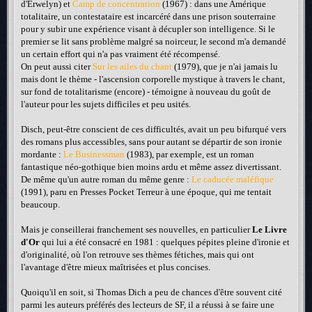
d'Erwelyn) et
Camp de concentration
(1967) : dans une Amérique
totalitaire, un contestataire est incarcéré dans une prison souterraine
pour y subir une expérience visant à décupler son intelligence. Si le
premier se lit sans problème malgré sa noirceur, le second m'a demandé
un certain effort qui n'a pas vraiment été récompensé.
On peut aussi citer
Sur les ailes du chant
(1979), que je n'ai jamais lu
mais dont le thème - l'ascension corporelle mystique à travers le chant,
sur fond de totalitarisme (encore) - témoigne à nouveau du goût de
l'auteur pour les sujets difficiles et peu usités.
Disch, peut-être conscient de ces difficultés, avait un peu bifurqué vers
des romans plus accessibles, sans pour autant se départir de son ironie
mordante :
Le Businessman
(1983), par exemple, est un roman
fantastique néo-gothique bien moins ardu et même assez divertissant.
De même qu'un autre roman du même genre :
Le caducée maléfique
(1991), paru en Presses Pocket Terreur à une époque, qui me tentait
beaucoup.
Mais je conseillerai franchement ses nouvelles, en particulier
Le Livre
d'Or
qui lui a été consacré en 1981 : quelques pépites pleine d'ironie et
d'originalité, où l'on retrouve ses thèmes fétiches, mais qui ont
l'avantage d'être mieux maîtrisées et plus concises.
Quoiqu'il en soit, si Thomas Dich a peu de chances d'être souvent cité
parmi les auteurs préférés des lecteurs de SF, il a réussi à se faire une