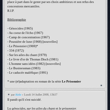
place à part dans le genre par ses choix ambitieux et son refus des
concessions mercantiles.
R.I.P.
Bibliographie
- Génocides (1965)
- Au coeur de l'écho (1967)
- Camp de concentration (1967)
- Poussière de lune (1968) [nouvelles]
- Le Prisonnier (1969)*
- 334 (1972)
- Sur les ailes du chant (1979)
- Le livre d'or de Thomas Disch (1981)
- L'homme sans idées (1982) [nouvelles]
- Le Businessman (1983)
- Le caducée maléfique (1991)
* une (ré)adaptation en roman de la série
Le Prisonnier
par
Aède
» Lundi 14 Juillet 2008, 13h57
Il paraît qu'il s'est suicidé.
Lu
génocides, sur les ailes du chant
et
le prisonnier.