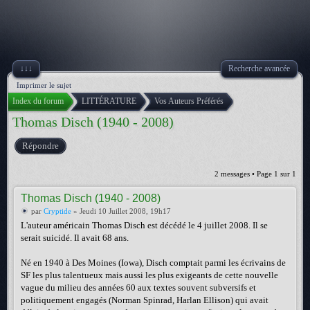
↓↓↓
Recherche avancée
Imprimer le sujet
Index du forum
LITTÉRATURE
Vos Auteurs Préférés
Thomas Disch (1940 - 2008)
Répondre
2 messages • Page
1
sur
1
Thomas Disch (1940 - 2008)
par
Cryptide
» Jeudi 10 Juillet 2008, 19h17
L'auteur américain Thomas Disch est décédé le 4 juillet 2008. Il se
serait suicidé. Il avait 68 ans.
Né en 1940 à Des Moines (Iowa), Disch comptait parmi les écrivains de
SF les plus talentueux mais aussi les plus exigeants de cette nouvelle
vague du milieu des années 60 aux textes souvent subversifs et
politiquement engagés (Norman Spinrad, Harlan Ellison) qui avait