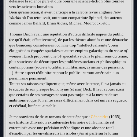
délaissée la science pure et dure pour une science-fiction plus tournée
vers les sciences humaines.
Bien qu'américain, il avait participé à la célèbre revue anglaise
New
Worlds
où l'on retrouvait, outre son compatriote Spinrad, des auteurs
comme James Ballard, Brian Aldiss, Michael Moorcock, etc...
Thomas Disch avait une réputation d'auteur difficile auprès du public
(ce qu'il était, effectivement), de par les thèmes abordés et une démarche
que beaucoup considéraient comme trop "intellectualisante", bien
éloignée des épopées spatiales et autres empires galactiques du
sense of
wonder
. Disch proposait une SF spéculative dans le plein sens du terme,
plus soucieuse de décortiquer les problèmes sociaux et philosophiques
contemporains (société totalitaire, militarisme, cynisme des puissants,
...). Autre aspect rédhibitoire pour le public - surtout américain : un
pessimisme permanent.
Toutes ses raisons expliquent que, même avec le temps, il n'a jamais eu
le succès de son presque homonyme (et ami) Dick. Il faut avouer aussi
que certains de ses ouvages ne sont pas toujours à la mesure de ses
ambitions et que l'on entre assez difficilement dans cet univers rugueux
et cérébral, bref peu aimable.
Je me souviens de deux romans de cette époque :
Génocides
(1965),
une histoire d'invasion extraterrestre très noire où l'humanité est
exterminée avec une précision méthodique et une absence total
d'émotion par les envahisseurs invisibles (j'en ai parlé sur le forum