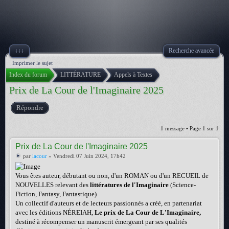
↓↓↓
Recherche avancée
Imprimer le sujet
Index du forum
LITTÉRATURE
Appels à Textes
Prix de La Cour de l'Imaginaire 2025
Répondre
1 message • Page
1
sur
1
Prix de La Cour de l'Imaginaire 2025
par
lacour
» Vendredi 07 Juin 2024, 17h42
Vous êtes auteur, débutant ou non, d'un ROMAN ou d'un RECUEIL de
NOUVELLES relevant des
littératures de l'Imaginaire
(Science-
Fiction, Fantasy, Fantastique)
Un collectif d'auteurs et de lecteurs passionnés a créé, en partenariat
avec les éditions NÉREIAH,
Le prix de La Cour de L'Imaginaire,
destiné à récompenser un manuscrit émergeant par ses qualités