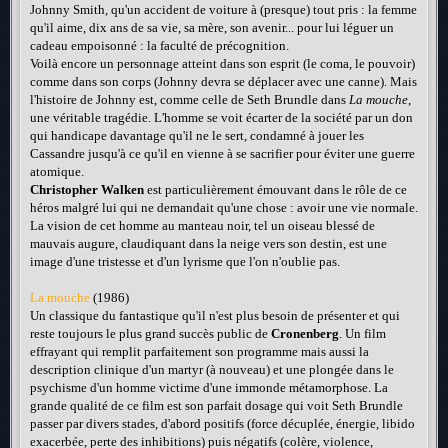
Johnny Smith, qu'un accident de voiture à (presque) tout pris : la femme
qu'il aime, dix ans de sa vie, sa mère, son avenir... pour lui léguer un
cadeau empoisonné : la faculté de précognition.
Voilà encore un personnage atteint dans son esprit (le coma, le pouvoir)
comme dans son corps (Johnny devra se déplacer avec une canne). Mais
l'histoire de Johnny est, comme celle de Seth Brundle dans
La mouche
,
une véritable tragédie. L'homme se voit écarter de la société par un don
qui handicape davantage qu'il ne le sert, condamné à jouer les
Cassandre jusqu'à ce qu'il en vienne à se sacrifier pour éviter une guerre
atomique.
Christopher Walken
est particulièrement émouvant dans le rôle de ce
héros malgré lui qui ne demandait qu'une chose : avoir une vie normale.
La vision de cet homme au manteau noir, tel un oiseau blessé de
mauvais augure, claudiquant dans la neige vers son destin, est une
image d'une tristesse et d'un lyrisme que l'on n'oublie pas.
La mouche
(1986)
Un classique du fantastique qu'il n'est plus besoin de présenter et qui
reste toujours le plus grand succès public de
Cronenberg
. Un film
effrayant qui remplit parfaitement son programme mais aussi la
description clinique d'un martyr (à nouveau) et une plongée dans le
psychisme d'un homme victime d'une immonde métamorphose. La
grande qualité de ce film est son parfait dosage qui voit Seth Brundle
passer par divers stades, d'abord positifs (force décuplée, énergie, libido
exacerbée, perte des inhibitions) puis négatifs (colère, violence,