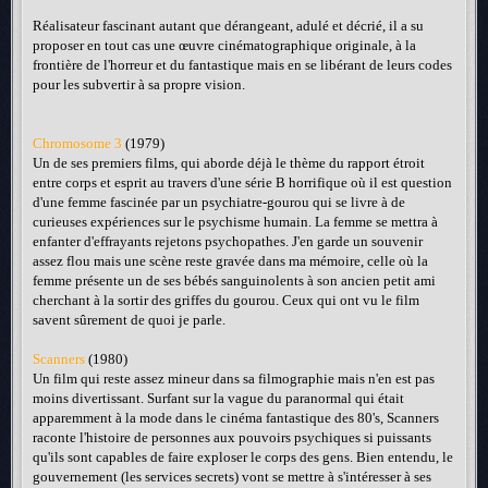
Réalisateur fascinant autant que dérangeant, adulé et décrié, il a su
proposer en tout cas une œuvre cinématographique originale, à la
frontière de l'horreur et du fantastique mais en se libérant de leurs codes
pour les subvertir à sa propre vision.
Chromosome 3
(1979)
Un de ses premiers films, qui aborde déjà le thème du rapport étroit
entre corps et esprit au travers d'une série B horrifique où il est question
d'une femme fascinée par un psychiatre-gourou qui se livre à de
curieuses expériences sur le psychisme humain. La femme se mettra à
enfanter d'effrayants rejetons psychopathes. J'en garde un souvenir
assez flou mais une scène reste gravée dans ma mémoire, celle où la
femme présente un de ses bébés sanguinolents à son ancien petit ami
cherchant à la sortir des griffes du gourou. Ceux qui ont vu le film
savent sûrement de quoi je parle.
Scanners
(1980)
Un film qui reste assez mineur dans sa filmographie mais n'en est pas
moins divertissant. Surfant sur la vague du paranormal qui était
apparemment à la mode dans le cinéma fantastique des 80's, Scanners
raconte l'histoire de personnes aux pouvoirs psychiques si puissants
qu'ils sont capables de faire exploser le corps des gens. Bien entendu, le
gouvernement (les services secrets) vont se mettre à s'intéresser à ses