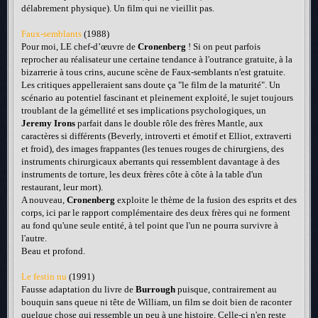
délabrement physique). Un film qui ne vieillit pas.
Faux-semblants
(1988)
Pour moi, LE chef-d’œuvre de
Cronenberg
! Si on peut parfois
reprocher au réalisateur une certaine tendance à l'outrance gratuite, à la
bizarrerie à tous crins, aucune scène de Faux-semblants n'est gratuite.
Les critiques appelleraient sans doute ça "le film de la maturité". Un
scénario au potentiel fascinant et pleinement exploité, le sujet toujours
troublant de la gémellité et ses implications psychologiques, un
Jeremy Irons
parfait dans le double rôle des frères Mantle, aux
caractères si différents (Beverly, introverti et émotif et Elliot, extraverti
et froid), des images frappantes (les tenues rouges de chirurgiens, des
instruments chirurgicaux aberrants qui ressemblent davantage à des
instruments de torture, les deux frères côte à côte à la table d'un
restaurant, leur mort).
A nouveau,
Cronenberg
exploite le thème de la fusion des esprits et des
corps, ici par le rapport complémentaire des deux frères qui ne forment
au fond qu'une seule entité, à tel point que l'un ne pourra survivre à
l'autre.
Beau et profond.
Le festin nu
(1991)
Fausse adaptation du livre de
Burrough
puisque, contrairement au
bouquin sans queue ni tête de William, un film se doit bien de raconter
quelque chose qui ressemble un peu à une histoire. Celle-ci n'en reste