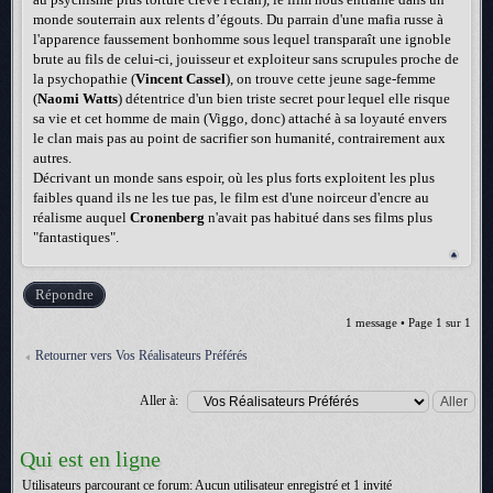
monde souterrain aux relents d’égouts. Du parrain d'une mafia russe à
l'apparence faussement bonhomme sous lequel transparaît une ignoble
brute au fils de celui-ci, jouisseur et exploiteur sans scrupules proche de
la psychopathie (
Vincent Cassel
), on trouve cette jeune sage-femme
(
Naomi Watts
) détentrice d'un bien triste secret pour lequel elle risque
sa vie et cet homme de main (Viggo, donc) attaché à sa loyauté envers
le clan mais pas au point de sacrifier son humanité, contrairement aux
autres.
Décrivant un monde sans espoir, où les plus forts exploitent les plus
faibles quand ils ne les tue pas, le film est d'une noirceur d'encre au
réalisme auquel
Cronenberg
n'avait pas habitué dans ses films plus
"fantastiques".
Répondre
1 message • Page
1
sur
1
Retourner vers Vos Réalisateurs Préférés
Aller à:
Qui est en ligne
Utilisateurs parcourant ce forum: Aucun utilisateur enregistré et 1 invité