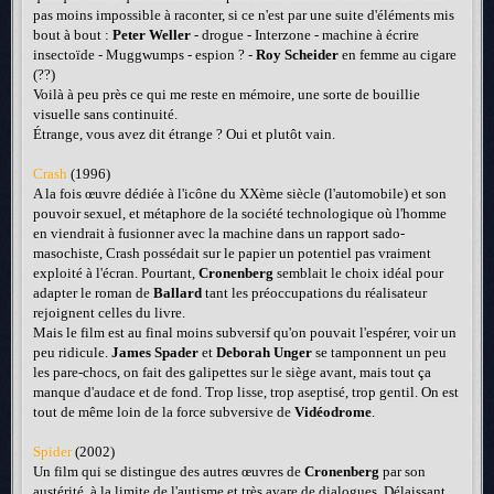
pas moins impossible à raconter, si ce n'est par une suite d'éléments mis
bout à bout :
Peter Weller
- drogue - Interzone - machine à écrire
insectoïde - Muggwumps - espion ? -
Roy Scheider
en femme au cigare
(??)
Voilà à peu près ce qui me reste en mémoire, une sorte de bouillie
visuelle sans continuité.
Étrange, vous avez dit étrange ? Oui et plutôt vain.
Crash
(1996)
A la fois œuvre dédiée à l'icône du XXème siècle (l'automobile) et son
pouvoir sexuel, et métaphore de la société technologique où l'homme
en viendrait à fusionner avec la machine dans un rapport sado-
masochiste, Crash possédait sur le papier un potentiel pas vraiment
exploité à l'écran. Pourtant,
Cronenberg
semblait le choix idéal pour
adapter le roman de
Ballard
tant les préoccupations du réalisateur
rejoignent celles du livre.
Mais le film est au final moins subversif qu'on pouvait l'espérer, voir un
peu ridicule.
James Spader
et
Deborah Unger
se tamponnent un peu
les pare-chocs, on fait des galipettes sur le siège avant, mais tout ça
manque d'audace et de fond. Trop lisse, trop aseptisé, trop gentil. On est
tout de même loin de la force subversive de
Vidéodrome
.
Spider
(2002)
Un film qui se distingue des autres œuvres de
Cronenberg
par son
austérité, à la limite de l'autisme et très avare de dialogues. Délaissant