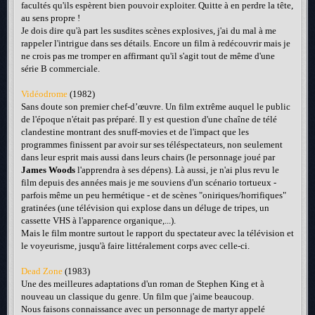
facultés qu'ils espèrent bien pouvoir exploiter. Quitte à en perdre la tête,
au sens propre !
Je dois dire qu'à part les susdites scènes explosives, j'ai du mal à me
rappeler l'intrigue dans ses détails. Encore un film à redécouvrir mais je
ne crois pas me tromper en affirmant qu'il s'agit tout de même d'une
série B commerciale.
Vidéodrome
(1982)
Sans doute son premier chef-d’œuvre. Un film extrême auquel le public
de l'époque n'était pas préparé. Il y est question d'une chaîne de télé
clandestine montrant des snuff-movies et de l'impact que les
programmes finissent par avoir sur ses téléspectateurs, non seulement
dans leur esprit mais aussi dans leurs chairs (le personnage joué par
James Woods
l'apprendra à ses dépens). Là aussi, je n'ai plus revu le
film depuis des années mais je me souviens d'un scénario tortueux -
parfois même un peu hermétique - et de scènes "oniriques/horrifiques"
gratinées (une télévision qui explose dans un déluge de tripes, un
cassette VHS à l'apparence organique,...).
Mais le film montre surtout le rapport du spectateur avec la télévision et
le voyeurisme, jusqu'à faire littéralement corps avec celle-ci.
Dead Zone
(1983)
Une des meilleures adaptations d'un roman de Stephen King et à
nouveau un classique du genre. Un film que j'aime beaucoup.
Nous faisons connaissance avec un personnage de martyr appelé