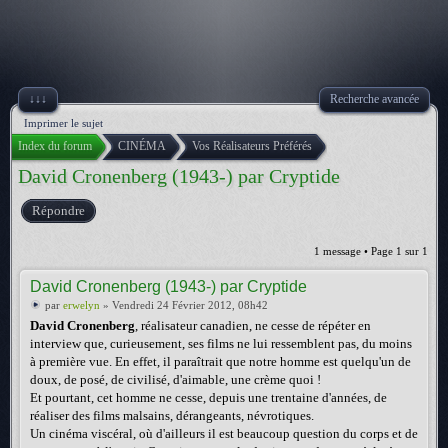
↓↓↓
Recherche avancée
Imprimer le sujet
Index du forum
CINÉMA
Vos Réalisateurs Préférés
David Cronenberg (1943-) par Cryptide
Répondre
1 message • Page
1
sur
1
David Cronenberg (1943-) par Cryptide
par
erwelyn
» Vendredi 24 Février 2012, 08h42
David Cronenberg
, réalisateur canadien, ne cesse de répéter en
interview que, curieusement, ses films ne lui ressemblent pas, du moins
à première vue. En effet, il paraîtrait que notre homme est quelqu'un de
doux, de posé, de civilisé, d'aimable, une crème quoi !
Et pourtant, cet homme ne cesse, depuis une trentaine d'années, de
réaliser des films malsains, dérangeants, névrotiques.
Un cinéma viscéral, où d'ailleurs il est beaucoup question du corps et de