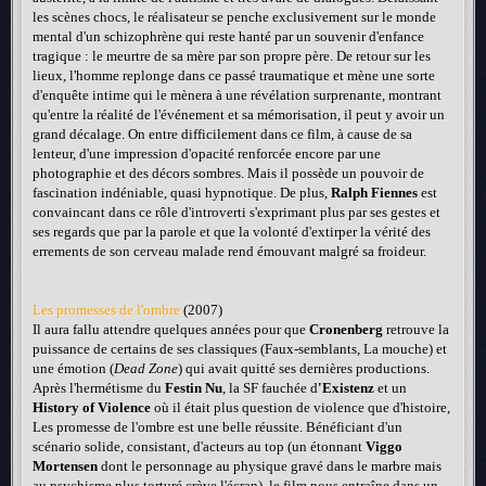
les scènes chocs, le réalisateur se penche exclusivement sur le monde
mental d'un schizophrène qui reste hanté par un souvenir d'enfance
tragique : le meurtre de sa mère par son propre père. De retour sur les
lieux, l'homme replonge dans ce passé traumatique et mène une sorte
d'enquête intime qui le mènera à une révélation surprenante, montrant
qu'entre la réalité de l'événement et sa mémorisation, il peut y avoir un
grand décalage. On entre difficilement dans ce film, à cause de sa
lenteur, d'une impression d'opacité renforcée encore par une
photographie et des décors sombres. Mais il possède un pouvoir de
fascination indéniable, quasi hypnotique. De plus,
Ralph Fiennes
est
convaincant dans ce rôle d'introverti s'exprimant plus par ses gestes et
ses regards que par la parole et que la volonté d'extirper la vérité des
errements de son cerveau malade rend émouvant malgré sa froideur.
Les promesses de l'ombre
(2007)
Il aura fallu attendre quelques années pour que
Cronenberg
retrouve la
puissance de certains de ses classiques (Faux-semblants, La mouche) et
une émotion (
Dead Zone
) qui avait quitté ses dernières productions.
Après l'hermétisme du
Festin Nu
, la SF fauchée d
'Existenz
et un
History of Violence
où il était plus question de violence que d'histoire,
Les promesse de l'ombre est une belle réussite. Bénéficiant d'un
scénario solide, consistant, d'acteurs au top (un étonnant
Viggo
Mortensen
dont le personnage au physique gravé dans le marbre mais
au psychisme plus torturé crève l'écran), le film nous entraîne dans un