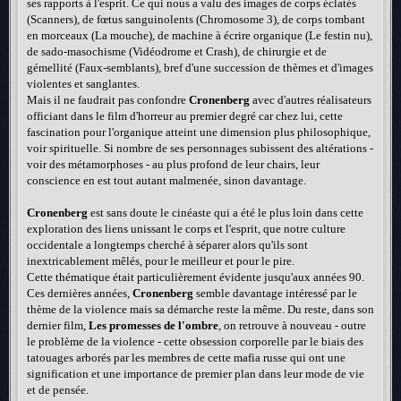
ses rapports à l'esprit. Ce qui nous a valu des images de corps éclatés
(Scanners), de fœtus sanguinolents (Chromosome 3), de corps tombant
en morceaux (La mouche), de machine à écrire organique (Le festin nu),
de sado-masochisme (Vidéodrome et Crash), de chirurgie et de
gémellité (Faux-semblants), bref d'une succession de thèmes et d'images
violentes et sanglantes.
Mais il ne faudrait pas confondre
Cronenberg
avec d'autres réalisateurs
officiant dans le film d'horreur au premier degré car chez lui, cette
fascination pour l'organique atteint une dimension plus philosophique,
voir spirituelle. Si nombre de ses personnages subissent des altérations -
voir des métamorphoses - au plus profond de leur chairs, leur
conscience en est tout autant malmenée, sinon davantage.
Cronenberg
est sans doute le cinéaste qui a été le plus loin dans cette
exploration des liens unissant le corps et l'esprit, que notre culture
occidentale a longtemps cherché à séparer alors qu'ils sont
inextricablement mêlés, pour le meilleur et pour le pire.
Cette thématique était particulièrement évidente jusqu'aux années 90.
Ces dernières années,
Cronenberg
semble davantage intéressé par le
thème de la violence mais sa démarche reste la même. Du reste, dans son
dernier film,
Les promesses de l'ombre
, on retrouve à nouveau - outre
le problème de la violence - cette obsession corporelle par le biais des
tatouages arborés par les membres de cette mafia russe qui ont une
signification et une importance de premier plan dans leur mode de vie
et de pensée.