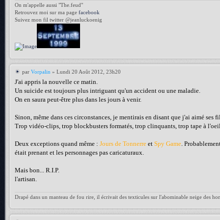
On m'appelle aussi "The.feud"
Retrouvez moi sur ma page
facebook
Suivez mon fil twitter @jeanluckoenig
par
Vorpalin
» Lundi 20 Août 2012, 23h20
J'ai appris la nouvelle ce matin.
Un suicide est toujours plus intriguant qu'un accident ou une maladie.
On en saura peut-être plus dans les jours à venir.
Sinon, même dans ces circonstances, je mentirais en disant que j'ai aimé ses fi
Trop vidéo-clips, trop blockbusters formatés, trop clinquants, trop tape à l'oeil
Deux exceptions quand même :
Jours de Tonnerre
et
Spy Game
. Probablement
était prenant et les personnages pas caricaturaux.
Mais bon... R.I.P.
l'artisan.
Drapé dans un manteau de fou rire, il écrivait des texticules sur l'abominable neige des h