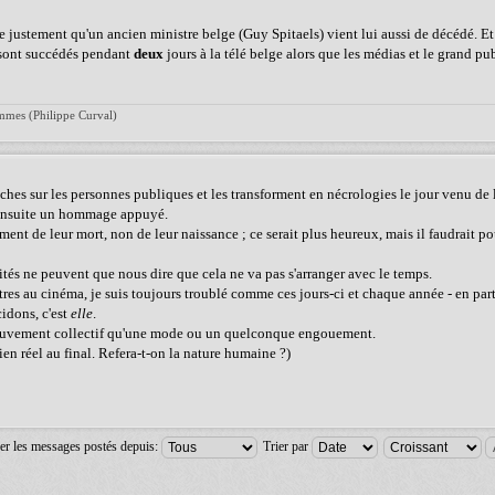
ve justement qu'un ancien ministre belge (Guy Spitaels) vient lui aussi de décédé. Et j
e sont succédés pendant
deux
jours à la télé belge alors que les médias et le grand pub
ommes (Philippe Curval)
 fiches sur les personnes publiques et les transforment en nécrologies le jour venu de 
re ensuite un hommage appuyé.
ment de leur mort, non de leur naissance ; ce serait plus heureux, mais il faudrait po
ités ne peuvent que nous dire que cela ne va pas s'arranger avec le temps.
es au cinéma, je suis toujours troublé comme ces jours-ci et chaque année - en partic
idons, c'est
elle
.
mouvement collectif qu'une mode ou un quelconque engouement.
ien réel au final. Refera-t-on la nature humaine ?)
er les messages postés depuis:
Trier par