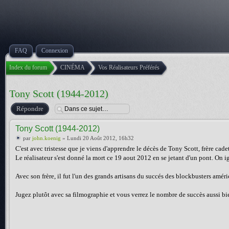
FAQ
Connexion
Index du forum
CINÉMA
Vos Réalisateurs Préférés
Tony Scott (1944-2012)
Répondre
Tony Scott (1944-2012)
par
john.koenig
» Lundi 20 Août 2012, 16h32
C'est avec tristesse que je viens d'apprendre le décès de Tony Scott, frère cade
Le réalisateur s'est donné la mort ce 19 aout 2012 en se jetant d'un pont. On 
Avec son frère, il fut l'un des grands artisans du succés des blockbusters améri
Jugez plutôt avec sa filmographie et vous verrez le nombre de succès aussi bie