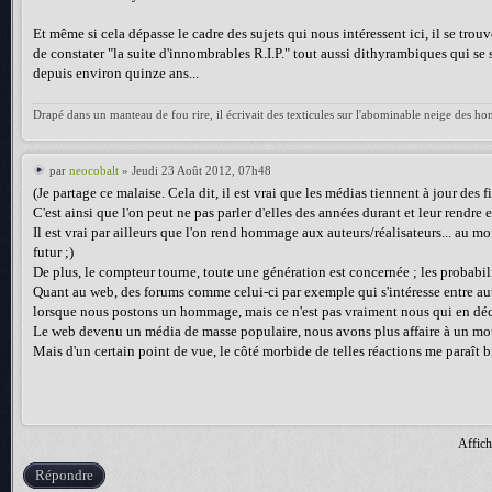
Et même si cela dépasse le cadre des sujets qui nous intéressent ici, il se trou
de constater "la suite d'innombrables R.I.P." tout aussi dithyrambiques qui s
depuis environ quinze ans...
Drapé dans un manteau de fou rire, il écrivait des texticules sur l'abominable neige des h
par
neocobalt
» Jeudi 23 Août 2012, 07h48
(Je partage ce malaise. Cela dit, il est vrai que les médias tiennent à jour des
C'est ainsi que l'on peut ne pas parler d'elles des années durant et leur rend
Il est vrai par ailleurs que l'on rend hommage aux auteurs/réalisateurs... au mo
futur ;)
De plus, le compteur tourne, toute une génération est concernée ; les probabil
Quant au web, des forums comme celui-ci par exemple qui s'intéresse entre autr
lorsque nous postons un hommage, mais ce n'est pas vraiment nous qui en déc
Le web devenu un média de masse populaire, nous avons plus affaire à un 
Mais d'un certain point de vue, le côté morbide de telles réactions me paraît b
Affich
Répondre