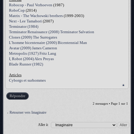
Robocop - Paul Verhoeven
(1987)
RoboCop
(2014)
Matrix - The Wachowski brothers
(1999-2003)
Next - Lee Tamahori
(2007)
Terminator (1984)
Terminator Renaissance (2008) Terminator Salvation
Clones (2009) The Surrogates
L’homme bicentenaire (2000) Bicentennial Man
Avatar (2009) James Cameron
Metropolis (1927) Fritz Lang
I, Robot (2004) Alex Proyas
Blade Runner (1982)
Articles
Cyborgs et surhommes
Répondre
2 messages • Page
1
sur
1
Retourner vers Imaginaire
Aller à: