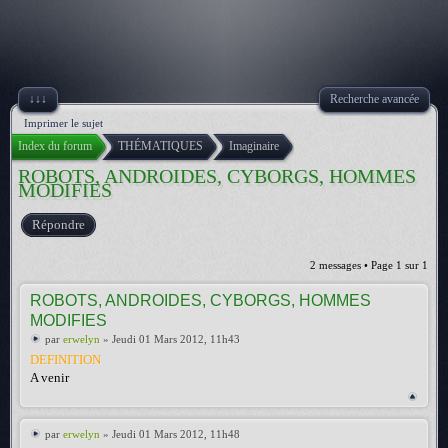
↓↓↓
Recherche avancée
Imprimer le sujet
Index du forum
THÉMATIQUES
Imaginaire
ROBOTS, ANDROIDES, CYBORGS, HOMMES
MODIFIES
Répondre
2 messages • Page
1
sur
1
ROBOTS, ANDROIDES, CYBORGS, HOMMES
MODIFIES
par
erwelyn
» Jeudi 01 Mars 2012, 11h43
DEFINITION
A venir
par
erwelyn
» Jeudi 01 Mars 2012, 11h48